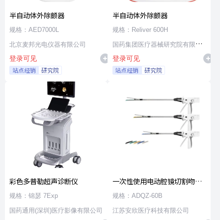
半自动体外除颤器
半自动体外除颤器
规格：AED7000L
规格：Reliver 600H
北京麦邦光电仪器有限公司
国药集团医疗器械研究院有限公
登录可见
登录可见
司
站点经销
研究院
站点经销
研究院
彩色多普勒超声诊断仪
一次性使用电动腔镜切割吻合
器及组件
规格：锦瑟 7Exp
规格：ADQZ-60B
国药通用(深圳)医疗影像有限公司
江苏安欣医疗科技有限公司