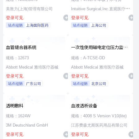
美敦力(上海)管理有限公司
Intuitive Surgical,Inc.直观医疗公
登录可见
登录可见
司
站点经销
上海国际医药
站点经销
上海公司
血管缝合器系统
一次性使用磁电定位压力监测
消融导管
规格：12673
规格：A-TCSE-DD
Abbott Medical 雅培医疗器械
Abbott Medical 雅培医疗器械
登录可见
登录可见
站点经销
广东公司
站点经销
北京公司
透明敷料
血液透析设备
规格：1624W
规格：4008 S Version V10(lite)
3M Deutschland GmbH
江苏费森尤斯医药用品有限公司
登录可见
登录可见