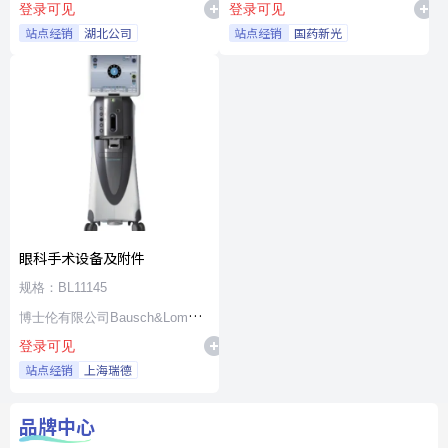
登录可见
登录可见
站点经销
湖北公司
站点经销
国药新光
眼科手术设备及附件
规格：BL11145
博士伦有限公司Bausch&Lomb
登录可见
Incorporated
站点经销
上海瑞德
品牌中心