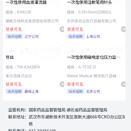
一次性使用血液灌流器
一次性使用注射笔用针头
规格：KHA130
规格：0.25×5mm(329661)
健帆生物科技集团股份有限公司
苏州英佰达医疗器械有限公司
登录可见
登录可见
站点经销
辽宁公司
站点经销
上海公司
导丝
一次性使用磁电定位压力监测
射频消融导管
规格：TW-AS418FA
规格：A-TFSE-D
泰尔茂株式会社
Abbott Medical 雅培医疗器械
登录可见
登录可见
站点经销
器械上海
站点经销
北京公司
监管机构：
国家药品监督管理局 湖北省药品监督管理局
联系地址：
武汉市东湖新技术开发区高新大道666号CRO办公区B
栋
联系电话：
027-59356195