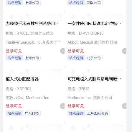
站点经销
上海公司
站点经销
国联公司
内窥镜手术器械控制系统用无
一次性使用网状磁电定位标测
源器械和附件
导管
规格：470015 器械臂无菌套
规格：D-AVHD-DF16
Intuitive Surgical,Inc.直观医疗公
Abbott Medical 雅培医疗器械
登录可见
登录可见
司
站点经销
上海公司
站点经销
北京公司
植入式心脏起搏器
可充电植入式脑深部电刺激脉
冲发生器套件
规格：X3DR01
规格：37612
美敦力公司 Medtronic Inc.
Medtronic Inc. 美敦力公司
登录可见
登录可见
站点经销
广东科技
站点经销
上海国际医药