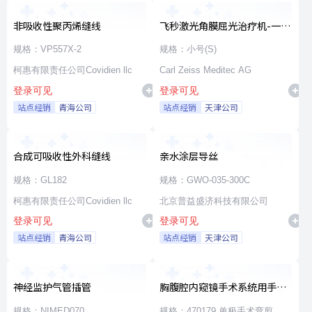
非吸收性聚丙烯缝线
飞秒激光角膜屈光治疗机-一次
性使用无菌治疗包
规格：VP557X-2
规格：小号(S)
柯惠有限责任公司Covidien llc
Carl Zeiss Meditec AG
登录可见
登录可见
站点经销
青海公司
站点经销
天津公司
合成可吸收性外科缝线
亲水涂层导丝
规格：GL182
规格：GWO-035-300C
柯惠有限责任公司Covidien llc
北京普益盛济科技有限公司
登录可见
登录可见
站点经销
青海公司
站点经销
天津公司
神经监护气管插管
胸腹腔内窥镜手术系统用手术
器械
规格：NIMED070
规格：470179 单极手术弯剪