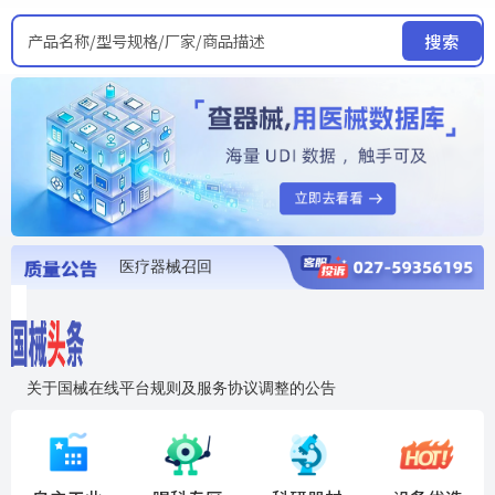
产品名称/型号规格/厂家/商品描述
搜索
医疗器械召回
国家局发布暂停进口销售使用信息
医疗器械证照注销
医疗器械暂停进口、经营和使用
医疗器械召回
关于国械在线平台规则及服务协议调整的公告
入"晓鹏"，抢百亿医械商机
国械在线移动端2.0焕新上线！让交易更简单，让商机更清晰！
国药创研AED开启全国招商
【免费报名】12月19日，冷链医疗器械质量管理规范要点&国产优品应用公益培训