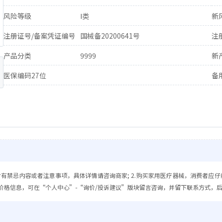
风险等级
Ⅰ类
新
注册证号/备案凭证编号
国械备20200641号
注
产品分类
9999
新
医保编码27位
备
含有禁忌内容或者注意事项，具体详情请咨询商家; 2.购买家用医疗器械，消费者应仔
价格信息，可在“个人中心”-“询价/投诉建议”版块留言咨询，并留下联系方式，