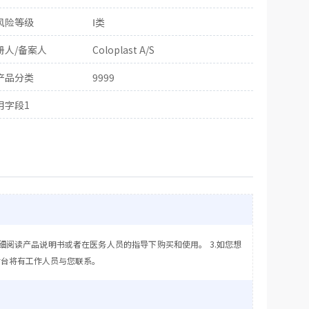
风险等级
Ⅰ类
册人/备案人
Coloplast A/S
产品分类
9999
用字段1
细阅读产品说明书或者在医务人员的指导下购买和使用。 3.如您想
后台将有工作人员与您联系。