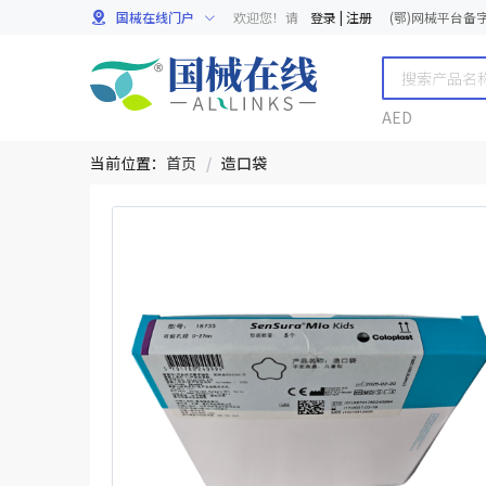
国械在线门户
欢迎您！请
登录
|
注册
(鄂)网械平台备字[
AED
当前位置：
首页
/
造口袋