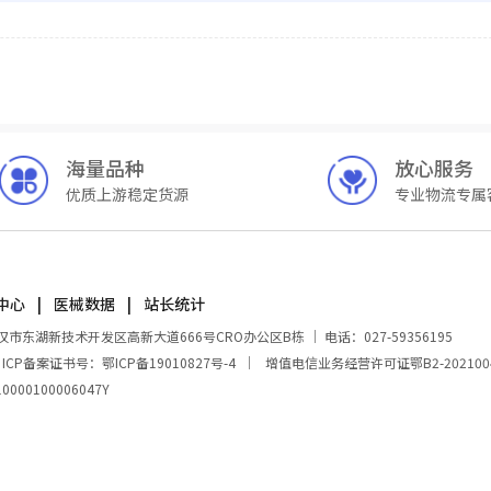
海量品种
放心服务
优质上游稳定货源
专业物流专属
中心
医械数据
站长统计
湖新技术开发区高新大道666号CRO办公区B栋 ｜ 电话：027-59356195
｜
ICP备案证书号：鄂ICP备19010827号-4
｜
增值电信业务经营许可证鄂B2-202100
00100006047Y