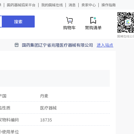
单
国药器械招采平台
我的国械在线
消息
卖家中心
操作指南
搜索
购物车
常购清单
国械在线公
国药集团辽宁省兆隆医疗器械有限公司
进入站点
产国
丹麦
品性质
医疗器械
家物料编码
18735
小使用单位