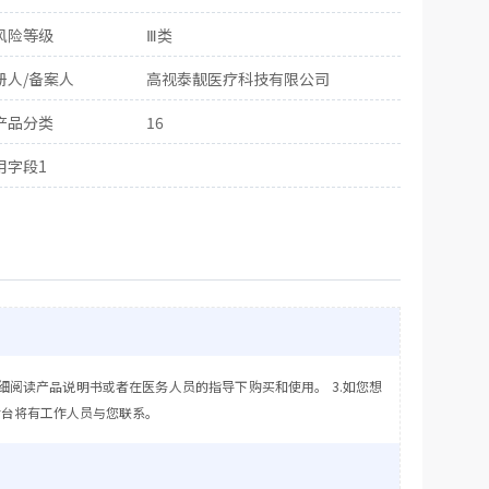
风险等级
Ⅲ类
册人/备案人
高视泰靓医疗科技有限公司
产品分类
16
用字段1
细阅读产品说明书或者在医务人员的指导下购买和使用。 3.如您想
后台将有工作人员与您联系。