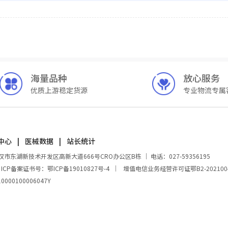
海量品种
放心服务
优质上游稳定货源
专业物流专属
中心
医械数据
站长统计
湖新技术开发区高新大道666号CRO办公区B栋 ｜ 电话：027-59356195
｜
ICP备案证书号：鄂ICP备19010827号-4
｜
增值电信业务经营许可证鄂B2-202100
00100006047Y