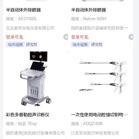
半自动体外除颤器
半自动体外除颤器
规格：AED7000L
规格：Reliver 600H
北京麦邦光电仪器有限公司
国药集团医疗器械研究院有限公
登录可见
登录可见
司
站点经销
研究院
站点经销
研究院
彩色多普勒超声诊断仪
一次性使用电动腔镜切割吻合
器及组件
规格：锦瑟 7Exp
规格：ADQZ-60B
国药通用(深圳)医疗影像有限公司
江苏安欣医疗科技有限公司