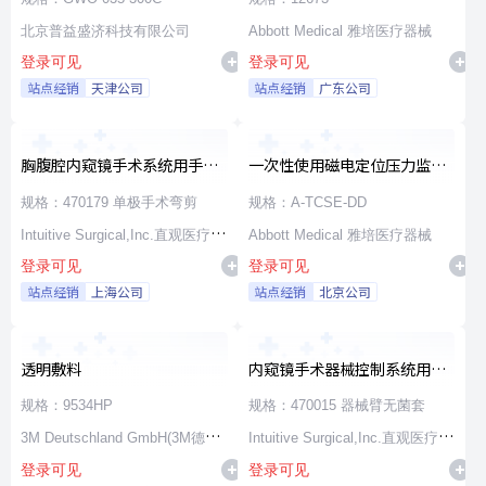
北京普益盛济科技有限公司
Abbott Medical 雅培医疗器械
登录可见
登录可见
站点经销
天津公司
站点经销
广东公司
胸腹腔内窥镜手术系统用手术
一次性使用磁电定位压力监测
器械
消融导管
规格：470179 单极手术弯剪
规格：A-TCSE-DD
Intuitive Surgical,Inc.直观医疗公
Abbott Medical 雅培医疗器械
登录可见
登录可见
司
站点经销
上海公司
站点经销
北京公司
透明敷料
内窥镜手术器械控制系统用无
源器械和附件
规格：9534HP
规格：470015 器械臂无菌套
3M Deutschland GmbH(3M德国
Intuitive Surgical,Inc.直观医疗公
登录可见
登录可见
公司)
司