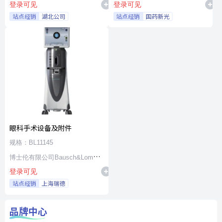
登录可见
登录可见
站点经销
湖北公司
站点经销
国药新光
眼科手术设备及附件
规格：BL11145
博士伦有限公司Bausch&Lomb
登录可见
Incorporated
站点经销
上海瑞德
品牌中心