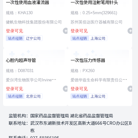
一次性使用血液灌流器
一次性使用注射笔用针头
规格：KHA130
规格：0.25×5mm(329661)
健帆生物科技集团股份有限公司
苏州英佰达医疗器械有限公司
登录可见
登录可见
站点经销
辽宁公司
站点经销
上海公司
心腔内超声导管
一次性压力传感器
规格：D087031
规格：PX260
爱尔湾生物医学公司Irvine
爱德华兹生命科学有限责任公司
登录可见
登录可见
Biomedical,Inc. a St. Jude
Edwards Lifesciences LLC
站点经销
北京公司
站点经销
上海公司
Medical Company
监管机构：
国家药品监督管理局 湖北省药品监督管理局
联系地址：
武汉市东湖新技术开发区高新大道666号CRO办公区B
栋
联系电话：
027-59356195