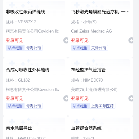
非吸收性聚丙烯缝线
飞秒激光角膜屈光治疗机-一次
性使用无菌治疗包
规格：VP557X-2
规格：小号(S)
柯惠有限责任公司Covidien llc
Carl Zeiss Meditec AG
登录可见
登录可见
站点经销
青海公司
站点经销
天津公司
合成可吸收性外科缝线
神经监护气管插管
规格：GL182
规格：NIMED070
柯惠有限责任公司Covidien llc
美敦力(上海)管理有限公司
登录可见
登录可见
站点经销
青海公司
站点经销
上海国际医药
亲水涂层导丝
血管缝合器系统
规格：GWO-035-300C
规格：12673