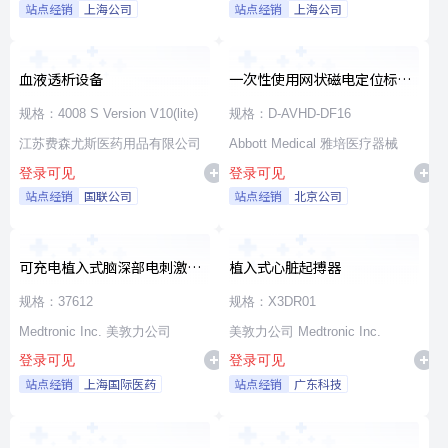
站点经销
上海公司
站点经销
上海公司
血液透析设备
一次性使用网状磁电定位标测
导管
规格：4008 S Version V10(lite)
规格：D-AVHD-DF16
江苏费森尤斯医药用品有限公司
Abbott Medical 雅培医疗器械
登录可见
登录可见
站点经销
国联公司
站点经销
北京公司
可充电植入式脑深部电刺激脉
植入式心脏起搏器
冲发生器套件
规格：37612
规格：X3DR01
Medtronic Inc. 美敦力公司
美敦力公司 Medtronic Inc.
登录可见
登录可见
站点经销
上海国际医药
站点经销
广东科技