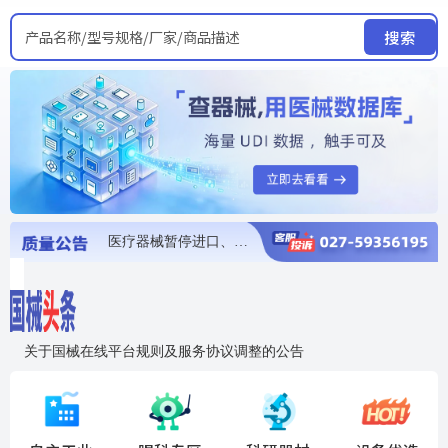
产品名称/型号规格/厂家/商品描述
搜索
医疗器械暂停进口、经营和使用
医疗器械召回
医疗器械抽检不合格
医疗器械召回
医疗器械召回
关于国械在线平台规则及服务协议调整的公告
入"晓鹏"，抢百亿医械商机
国械在线移动端2.0焕新上线！让交易更简单，让商机更清晰！
国药创研AED开启全国招商
【免费报名】12月19日，冷链医疗器械质量管理规范要点&国产优品应用公益培训