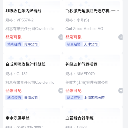
非吸收性聚丙烯缝线
飞秒激光角膜屈光治疗机-一次
性使用无菌治疗包
规格：VP557X-2
规格：小号(S)
柯惠有限责任公司Covidien llc
Carl Zeiss Meditec AG
登录可见
登录可见
站点经销
青海公司
站点经销
天津公司
合成可吸收性外科缝线
神经监护气管插管
规格：GL182
规格：NIMED070
柯惠有限责任公司Covidien llc
美敦力(上海)管理有限公司
登录可见
登录可见
站点经销
青海公司
站点经销
上海国际医药
亲水涂层导丝
血管缝合器系统
规格：GWO-035-300C
规格：12673