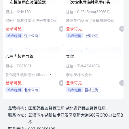
一次性使用血液灌流器
一次性使用注射笔用针头
规格：KHA130
规格：0.25×5mm(329661)
健帆生物科技集团股份有限公司
苏州英佰达医疗器械有限公司
登录可见
登录可见
站点经销
辽宁公司
站点经销
上海公司
心腔内超声导管
导丝
规格：D087031
规格：TW-AS418FA
爱尔湾生物医学公司Irvine
泰尔茂株式会社
登录可见
登录可见
Biomedical,Inc. a St. Jude
站点经销
北京公司
站点经销
器械上海
Medical Company
监管机构：
国家药品监督管理局 湖北省药品监督管理局
联系地址：
武汉市东湖新技术开发区高新大道666号CRO办公区B
栋
联系电话：
027-59356195