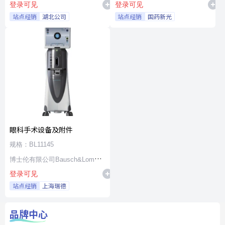
登录可见
登录可见
站点经销
湖北公司
站点经销
国药新光
眼科手术设备及附件
规格：BL11145
博士伦有限公司Bausch&Lomb
登录可见
Incorporated
站点经销
上海瑞德
品牌中心