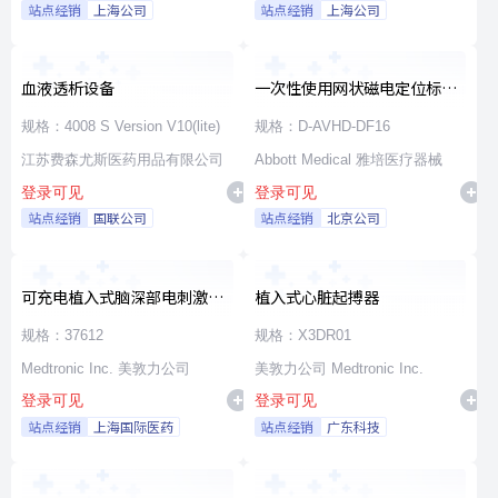
站点经销
上海公司
站点经销
上海公司
血液透析设备
一次性使用网状磁电定位标测
导管
规格：4008 S Version V10(lite)
规格：D-AVHD-DF16
江苏费森尤斯医药用品有限公司
Abbott Medical 雅培医疗器械
登录可见
登录可见
站点经销
国联公司
站点经销
北京公司
可充电植入式脑深部电刺激脉
植入式心脏起搏器
冲发生器套件
规格：37612
规格：X3DR01
Medtronic Inc. 美敦力公司
美敦力公司 Medtronic Inc.
登录可见
登录可见
站点经销
上海国际医药
站点经销
广东科技