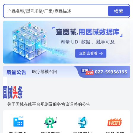
产品名称/型号规格/厂家/商品描述
搜索
医疗器械召回
国家局发布暂停进口销售使用信息
医疗器械证照注销
医疗器械暂停进口、经营和使用
医疗器械召回
关于国械在线平台规则及服务协议调整的公告
入"晓鹏"，抢百亿医械商机
国械在线移动端2.0焕新上线！让交易更简单，让商机更清晰！
国药创研AED开启全国招商
【免费报名】12月19日，冷链医疗器械质量管理规范要点&国产优品应用公益培训