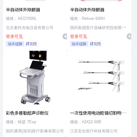
半自动体外除颤器
半自动体外除颤器
规格：AED7000L
规格：Reliver 600H
北京麦邦光电仪器有限公司
国药集团医疗器械研究院有限公
登录可见
登录可见
司
站点经销
研究院
站点经销
研究院
彩色多普勒超声诊断仪
一次性使用电动腔镜切割吻合
器及组件
规格：锦瑟 7Exp
规格：ADQZ-60B
国药通用(深圳)医疗影像有限公司
江苏安欣医疗科技有限公司