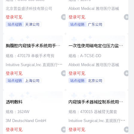
北京普益盛济科技有限公司
Abbott Medical 雅培医疗器械
登录可见
登录可见
站点经销
天津公司
站点经销
广东公司
胸腹腔内窥镜手术系统用手术
一次性使用磁电定位压力监测
器械
消融导管
规格：470179 单极手术弯剪
规格：A-TCSE-DD
Intuitive Surgical,Inc.直观医疗公
Abbott Medical 雅培医疗器械
登录可见
登录可见
司
站点经销
上海公司
站点经销
北京公司
透明敷料
内窥镜手术器械控制系统用无
源器械和附件
规格：1624W
规格：470015 器械臂无菌套
3M Deutschland GmbH
Intuitive Surgical,Inc.直观医疗公
登录可见
登录可见
司