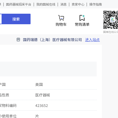
单
国药器械招采平台
我的国械在线
消息
卖家中心
操作指南
搜索
购物车
常购清单
国械在线公
国药瑞德（上海）医疗器械有限公司
进入站点
产国
英国
品性质
医疗器械
家物料编码
423652
小使用单位
片