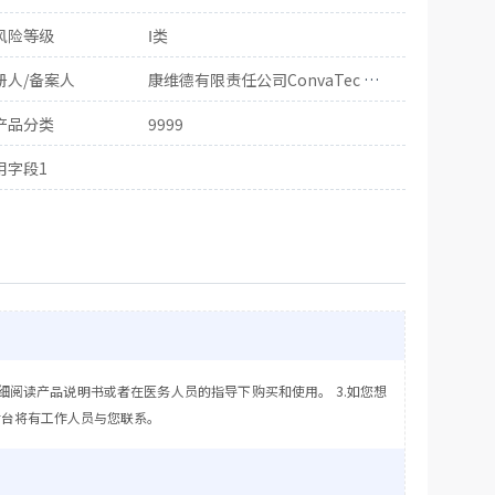
风险等级
Ⅰ类
册人/备案人
康维德有限责任公司ConvaTec Limited
产品分类
9999
用字段1
细阅读产品说明书或者在医务人员的指导下购买和使用。 3.如您想
后台将有工作人员与您联系。