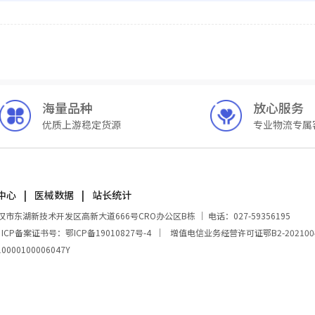
海量品种
放心服务
优质上游稳定货源
专业物流专属
中心
医械数据
站长统计
湖新技术开发区高新大道666号CRO办公区B栋 ｜ 电话：027-59356195
｜
ICP备案证书号：鄂ICP备19010827号-4
｜
增值电信业务经营许可证鄂B2-202100
00100006047Y