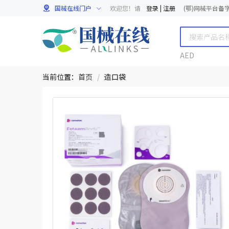
国械在线门户
欢迎您！请
登录
|
注册
(鄂)网械平台备字[
AED
当前位置：
首页
/
造口袋