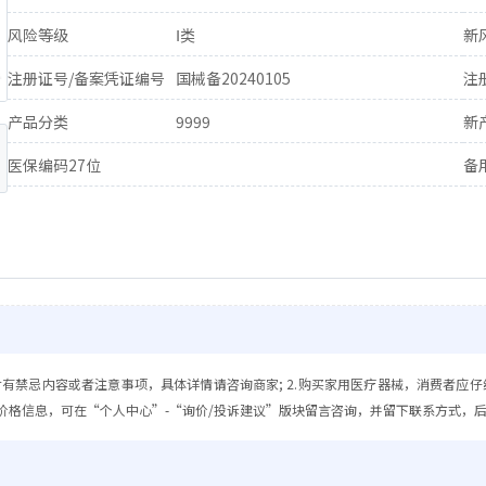
风险等级
Ⅰ类
新
注册证号/备案凭证编号
国械备20240105
注
产品分类
9999
新
医保编码27位
备
含有禁忌内容或者注意事项，具体详情请咨询商家; 2.购买家用医疗器械，消费者应仔
价格信息，可在“个人中心”-“询价/投诉建议”版块留言咨询，并留下联系方式，