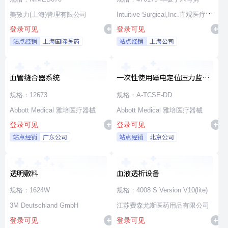
美敦力(上海)管理有限公司
Intuitive Surgical,Inc.直观医疗公
登录可见
登录可见
司
站点经销
上海国际医药
站点经销
上海公司
血管缝合器系统
一次性使用磁电定位压力监测
消融导管
规格：12673
规格：A-TCSE-DD
Abbott Medical 雅培医疗器械
Abbott Medical 雅培医疗器械
登录可见
登录可见
站点经销
广东公司
站点经销
北京公司
透明敷料
血液透析设备
规格：1624W
规格：4008 S Version V10(lite)
3M Deutschland GmbH
江苏费森尤斯医药用品有限公司
登录可见
登录可见