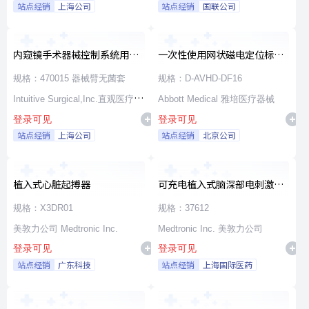
站点经销
上海公司
站点经销
国联公司
内窥镜手术器械控制系统用无
一次性使用网状磁电定位标测
源器械和附件
导管
规格：470015 器械臂无菌套
规格：D-AVHD-DF16
Intuitive Surgical,Inc.直观医疗公
Abbott Medical 雅培医疗器械
登录可见
登录可见
司
站点经销
上海公司
站点经销
北京公司
植入式心脏起搏器
可充电植入式脑深部电刺激脉
冲发生器套件
规格：X3DR01
规格：37612
美敦力公司 Medtronic Inc.
Medtronic Inc. 美敦力公司
登录可见
登录可见
站点经销
广东科技
站点经销
上海国际医药