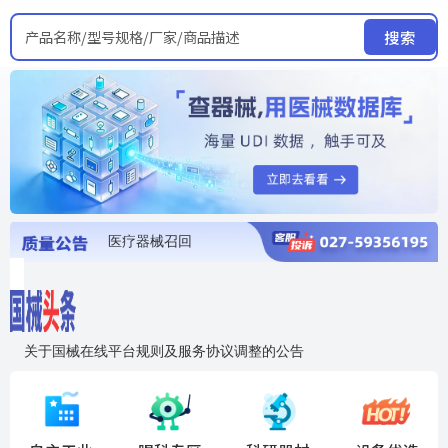
产品名称/型号规格/厂家/商品描述
搜索
医疗器械召回
国家局发布暂停进口销售使用信息
医疗器械证照注销
医疗器械暂停进口、经营和使用
医疗器械召回
关于国械在线平台规则及服务协议调整的公告
入"晓鹏"，抢百亿医械商机
国械在线移动端2.0焕新上线！让交易更简单，让商机更清晰！
国药创研AED开启全国招商
【免费报名】12月19日，冷链医疗器械质量管理规范要点&国产优品应用公益培训