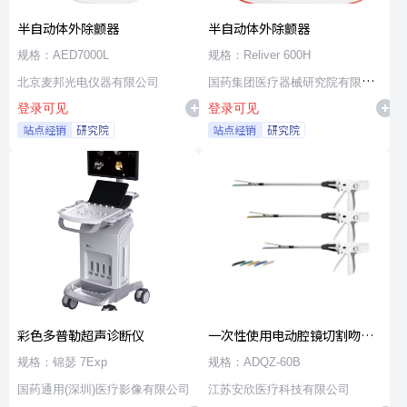
半自动体外除颤器
半自动体外除颤器
规格：AED7000L
规格：Reliver 600H
北京麦邦光电仪器有限公司
国药集团医疗器械研究院有限公
登录可见
登录可见
司
站点经销
研究院
站点经销
研究院
彩色多普勒超声诊断仪
一次性使用电动腔镜切割吻合
器及组件
规格：锦瑟 7Exp
规格：ADQZ-60B
国药通用(深圳)医疗影像有限公司
江苏安欣医疗科技有限公司