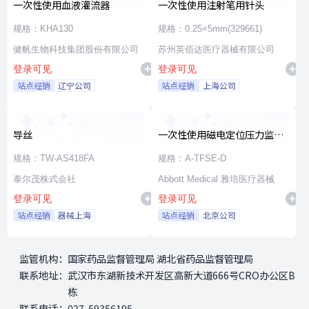
一次性使用血液灌流器
一次性使用注射笔用针头
规格：KHA130
规格：0.25×5mm(329661)
健帆生物科技集团股份有限公司
苏州英佰达医疗器械有限公司
登录可见
登录可见
站点经销
辽宁公司
站点经销
上海公司
导丝
一次性使用磁电定位压力监测
射频消融导管
规格：TW-AS418FA
规格：A-TFSE-D
泰尔茂株式会社
Abbott Medical 雅培医疗器械
登录可见
登录可见
站点经销
器械上海
站点经销
北京公司
监管机构：
国家药品监督管理局 湖北省药品监督管理局
联系地址：
武汉市东湖新技术开发区高新大道666号CRO办公区B
栋
联系电话：
027-59356195