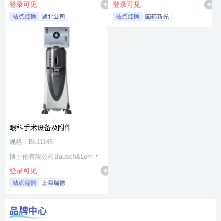
登录可见
登录可见
站点经销
湖北公司
站点经销
国药新光
眼科手术设备及附件
规格：BL11145
博士伦有限公司Bausch&Lomb
登录可见
Incorporated
站点经销
上海瑞德
品牌中心