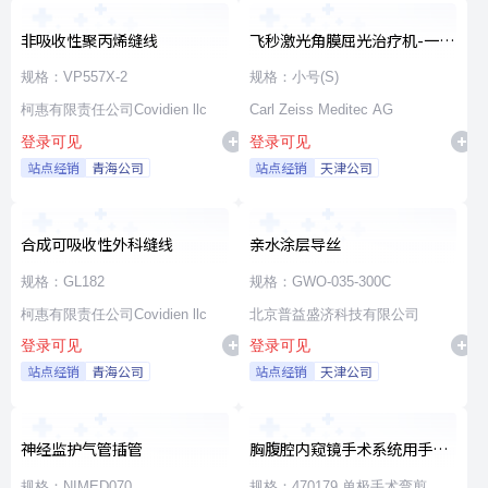
非吸收性聚丙烯缝线
飞秒激光角膜屈光治疗机-一次
性使用无菌治疗包
规格：VP557X-2
规格：小号(S)
柯惠有限责任公司Covidien llc
Carl Zeiss Meditec AG
登录可见
登录可见
站点经销
青海公司
站点经销
天津公司
合成可吸收性外科缝线
亲水涂层导丝
规格：GL182
规格：GWO-035-300C
柯惠有限责任公司Covidien llc
北京普益盛济科技有限公司
登录可见
登录可见
站点经销
青海公司
站点经销
天津公司
神经监护气管插管
胸腹腔内窥镜手术系统用手术
器械
规格：NIMED070
规格：470179 单极手术弯剪