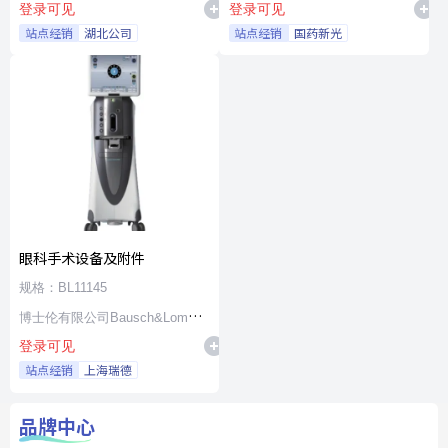
登录可见
登录可见
站点经销
湖北公司
站点经销
国药新光
眼科手术设备及附件
规格：BL11145
博士伦有限公司Bausch&Lomb
登录可见
Incorporated
站点经销
上海瑞德
品牌中心