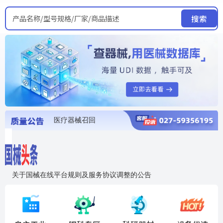
产品名称/型号规格/厂家/商品描述
搜索
医疗器械召回
国家局发布暂停进口销售使用信息
医疗器械证照注销
医疗器械暂停进口、经营和使用
医疗器械召回
关于国械在线平台规则及服务协议调整的公告
入"晓鹏"，抢百亿医械商机
国械在线移动端2.0焕新上线！让交易更简单，让商机更清晰！
国药创研AED开启全国招商
【免费报名】12月19日，冷链医疗器械质量管理规范要点&国产优品应用公益培训