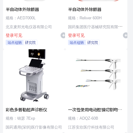
半自动体外除颤器
半自动体外除颤器
规格：AED7000L
规格：Reliver 600H
北京麦邦光电仪器有限公司
国药集团医疗器械研究院有限公
登录可见
登录可见
司
站点经销
研究院
站点经销
研究院
彩色多普勒超声诊断仪
一次性使用电动腔镜切割吻合
器及组件
规格：锦瑟 7Exp
规格：ADQZ-60B
国药通用(深圳)医疗影像有限公司
江苏安欣医疗科技有限公司