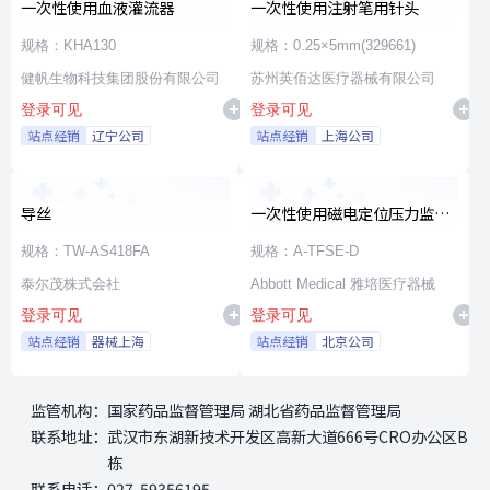
一次性使用血液灌流器
一次性使用注射笔用针头
规格：KHA130
规格：0.25×5mm(329661)
健帆生物科技集团股份有限公司
苏州英佰达医疗器械有限公司
登录可见
登录可见
站点经销
辽宁公司
站点经销
上海公司
导丝
一次性使用磁电定位压力监测
射频消融导管
规格：TW-AS418FA
规格：A-TFSE-D
泰尔茂株式会社
Abbott Medical 雅培医疗器械
登录可见
登录可见
站点经销
器械上海
站点经销
北京公司
监管机构：
国家药品监督管理局 湖北省药品监督管理局
联系地址：
武汉市东湖新技术开发区高新大道666号CRO办公区B
栋
联系电话：
027-59356195