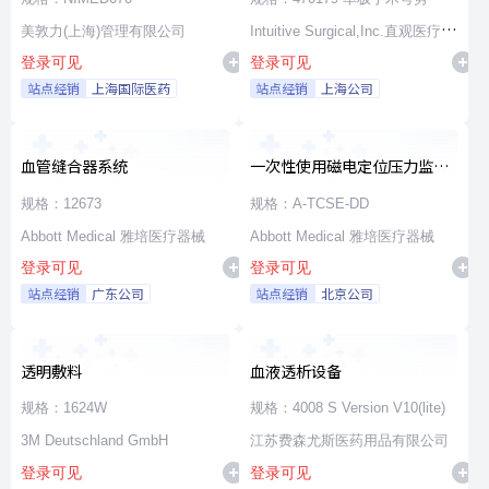
美敦力(上海)管理有限公司
Intuitive Surgical,Inc.直观医疗公
登录可见
登录可见
司
站点经销
上海国际医药
站点经销
上海公司
血管缝合器系统
一次性使用磁电定位压力监测
消融导管
规格：12673
规格：A-TCSE-DD
Abbott Medical 雅培医疗器械
Abbott Medical 雅培医疗器械
登录可见
登录可见
站点经销
广东公司
站点经销
北京公司
透明敷料
血液透析设备
规格：1624W
规格：4008 S Version V10(lite)
3M Deutschland GmbH
江苏费森尤斯医药用品有限公司
登录可见
登录可见