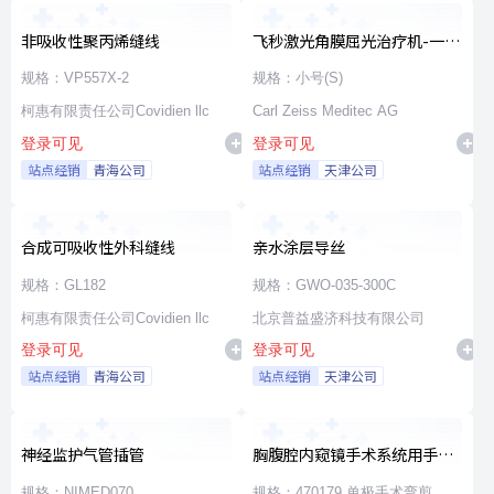
非吸收性聚丙烯缝线
飞秒激光角膜屈光治疗机-一次
性使用无菌治疗包
规格：VP557X-2
规格：小号(S)
柯惠有限责任公司Covidien llc
Carl Zeiss Meditec AG
登录可见
登录可见
站点经销
青海公司
站点经销
天津公司
合成可吸收性外科缝线
亲水涂层导丝
规格：GL182
规格：GWO-035-300C
柯惠有限责任公司Covidien llc
北京普益盛济科技有限公司
登录可见
登录可见
站点经销
青海公司
站点经销
天津公司
神经监护气管插管
胸腹腔内窥镜手术系统用手术
器械
规格：NIMED070
规格：470179 单极手术弯剪