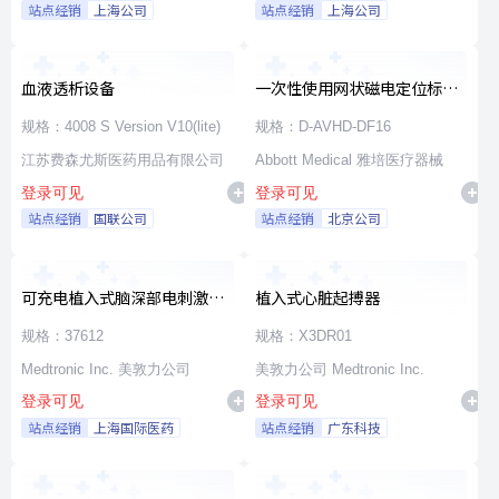
站点经销
上海公司
站点经销
上海公司
血液透析设备
一次性使用网状磁电定位标测
导管
规格：4008 S Version V10(lite)
规格：D-AVHD-DF16
江苏费森尤斯医药用品有限公司
Abbott Medical 雅培医疗器械
登录可见
登录可见
站点经销
国联公司
站点经销
北京公司
可充电植入式脑深部电刺激脉
植入式心脏起搏器
冲发生器套件
规格：37612
规格：X3DR01
Medtronic Inc. 美敦力公司
美敦力公司 Medtronic Inc.
登录可见
登录可见
站点经销
上海国际医药
站点经销
广东科技