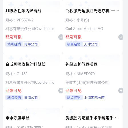
非吸收性聚丙烯缝线
飞秒激光角膜屈光治疗机-一次
性使用无菌治疗包
规格：VP557X-2
规格：小号(S)
柯惠有限责任公司Covidien llc
Carl Zeiss Meditec AG
登录可见
登录可见
站点经销
青海公司
站点经销
天津公司
合成可吸收性外科缝线
神经监护气管插管
规格：GL182
规格：NIMED070
柯惠有限责任公司Covidien llc
美敦力(上海)管理有限公司
登录可见
登录可见
站点经销
青海公司
站点经销
上海国际医药
亲水涂层导丝
胸腹腔内窥镜手术系统用手术
器械
规格：GWO-035-300C
规格：470179 单极手术弯剪