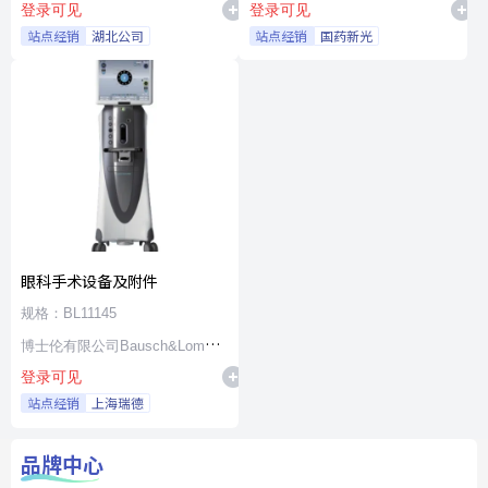
登录可见
登录可见
站点经销
湖北公司
站点经销
国药新光
眼科手术设备及附件
规格：BL11145
博士伦有限公司Bausch&Lomb
登录可见
Incorporated
站点经销
上海瑞德
品牌中心