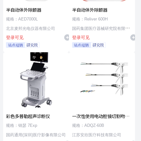
半自动体外除颤器
半自动体外除颤器
规格：AED7000L
规格：Reliver 600H
北京麦邦光电仪器有限公司
国药集团医疗器械研究院有限公
登录可见
登录可见
司
站点经销
研究院
站点经销
研究院
彩色多普勒超声诊断仪
一次性使用电动腔镜切割吻合
器及组件
规格：锦瑟 7Exp
规格：ADQZ-60B
国药通用(深圳)医疗影像有限公司
江苏安欣医疗科技有限公司