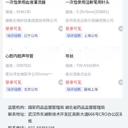
一次性使用血液灌流器
一次性使用注射笔用针头
规格：KHA130
规格：0.25×5mm(329661)
健帆生物科技集团股份有限公司
苏州英佰达医疗器械有限公司
登录可见
登录可见
站点经销
辽宁公司
站点经销
上海公司
心腔内超声导管
导丝
规格：D087031
规格：TW-AS418FA
爱尔湾生物医学公司Irvine
泰尔茂株式会社
登录可见
登录可见
Biomedical,Inc. a St. Jude
站点经销
北京公司
站点经销
器械上海
Medical Company
监管机构：
国家药品监督管理局 湖北省药品监督管理局
联系地址：
武汉市东湖新技术开发区高新大道666号CRO办公区B
栋
联系电话：
027-59356195