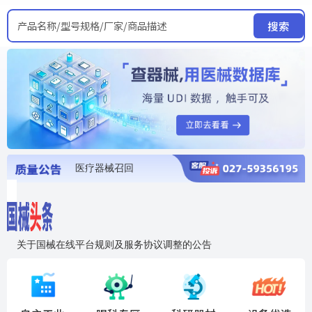
产品名称/型号规格/厂家/商品描述
搜索
医疗器械召回
国家局发布暂停进口销售使用信息
医疗器械证照注销
医疗器械暂停进口、经营和使用
医疗器械召回
关于国械在线平台规则及服务协议调整的公告
入"晓鹏"，抢百亿医械商机
国械在线移动端2.0焕新上线！让交易更简单，让商机更清晰！
国药创研AED开启全国招商
【免费报名】12月19日，冷链医疗器械质量管理规范要点&国产优品应用公益培训