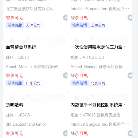
北京普益盛济科技有限公司
Intuitive Surgical,Inc.直观医疗公
登录可见
登录可见
司
站点经销
天津公司
站点经销
上海公司
血管缝合器系统
一次性使用磁电定位压力监测
消融导管
规格：12673
规格：A-TCSE-DD
Abbott Medical 雅培医疗器械
Abbott Medical 雅培医疗器械
登录可见
登录可见
站点经销
广东公司
站点经销
北京公司
透明敷料
内窥镜手术器械控制系统用无
源器械和附件
规格：1624W
规格：470015 器械臂无菌套
3M Deutschland GmbH
Intuitive Surgical,Inc.直观医疗公
登录可见
登录可见
司