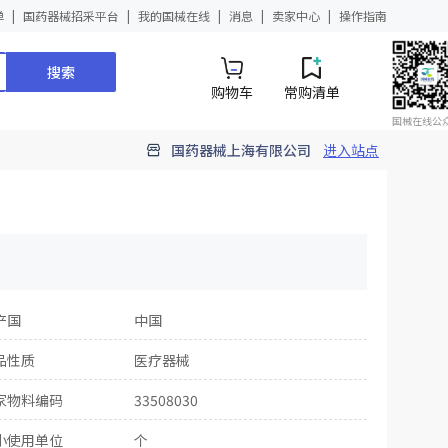
单
国药器械招采平台
我的国械在线
消息
卖家中心
操作指南
搜索
购物车
常购清单
国械在线公
国药器械上海有限公司
进入站点
产国
中国
品性质
医疗器械
家物料编码
33508030
小使用单位
个