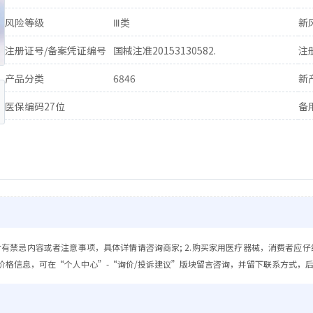
风险等级
Ⅲ类
新
注册证号/备案凭证编号
国械注准20153130582.
注
产品分类
6846
新
医保编码27位
备
含有禁忌内容或者注意事项，具体详情请咨询商家; 2.购买家用医疗器械，消费者应仔
价格信息，可在“个人中心”-“询价/投诉建议”版块留言咨询，并留下联系方式，