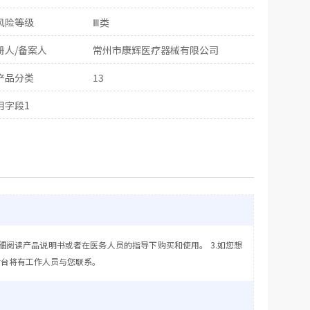
风险等级
Ⅲ类
册人/备案人
常州市康辉医疗器械有限公司
产品分类
13
用字段1
细阅读产品说明书或者在医务人员的指导下购买和使用。 3.如您想
后台将有工作人员与您联系。