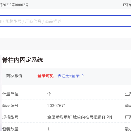
2021]第00002号
E订
脊柱内固定系统
商家报价
登录可见
去注册/登录
计量单位
个
生
商品编号
20307671
商
规格型号
金属矫形用钉 钛单向椎弓根螺钉 PN D04 φ7.5×30
厂
包装数量
1
最