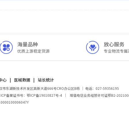
海量品种
放心服务
优质上游稳定货源
专业物流专属
中心
医械数据
站长统计
湖新技术开发区高新大道666号CRO办公区B栋 ｜ 电话：027-59356195
｜
ICP备案证书号：鄂ICP备19010827号-4
｜
增值电信业务经营许可证鄂B2-202100
00100006047Y