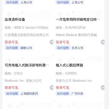
站点经销
上海公司
站点经销
上海公司
血液透析设备
一次性使用网状磁电定位标测
导管
规格：4008 S Version V10(lite)
规格：D-AVHD-DF16
江苏费森尤斯医药用品有限公司
Abbott Medical 雅培医疗器械
登录可见
登录可见
站点经销
国联公司
站点经销
北京公司
可充电植入式脑深部电刺激脉
植入式心脏起搏器
冲发生器套件
规格：37612
规格：X3DR01
Medtronic Inc. 美敦力公司
美敦力公司 Medtronic Inc.
登录可见
登录可见
站点经销
上海国际医药
站点经销
广东科技