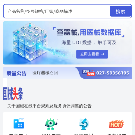
产品名称/型号规格/厂家/商品描述
搜索
医疗器械召回
国家局发布暂停进口销售使用信息
医疗器械证照注销
医疗器械暂停进口、经营和使用
医疗器械召回
关于国械在线平台规则及服务协议调整的公告
入"晓鹏"，抢百亿医械商机
国械在线移动端2.0焕新上线！让交易更简单，让商机更清晰！
国药创研AED开启全国招商
【免费报名】12月19日，冷链医疗器械质量管理规范要点&国产优品应用公益培训