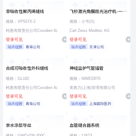
非吸收性聚丙烯缝线
飞秒激光角膜屈光治疗机-一次
性使用无菌治疗包
规格：VP557X-2
规格：小号(S)
柯惠有限责任公司Covidien llc
Carl Zeiss Meditec AG
登录可见
登录可见
站点经销
青海公司
站点经销
天津公司
合成可吸收性外科缝线
神经监护气管插管
规格：GL182
规格：NIMED070
柯惠有限责任公司Covidien llc
美敦力(上海)管理有限公司
登录可见
登录可见
站点经销
青海公司
站点经销
上海国际医药
亲水涂层导丝
血管缝合器系统
规格：GWO-035-300C
规格：12673