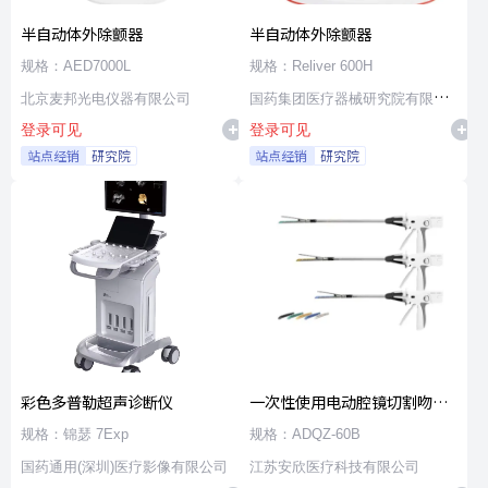
半自动体外除颤器
半自动体外除颤器
规格：AED7000L
规格：Reliver 600H
北京麦邦光电仪器有限公司
国药集团医疗器械研究院有限公
登录可见
登录可见
司
站点经销
研究院
站点经销
研究院
彩色多普勒超声诊断仪
一次性使用电动腔镜切割吻合
器及组件
规格：锦瑟 7Exp
规格：ADQZ-60B
国药通用(深圳)医疗影像有限公司
江苏安欣医疗科技有限公司