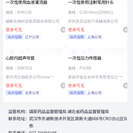
一次性使用血液灌流器
一次性使用注射笔用针头
规格：KHA130
规格：0.25×5mm(329661)
健帆生物科技集团股份有限公司
苏州英佰达医疗器械有限公司
登录可见
登录可见
站点经销
辽宁公司
站点经销
上海公司
心腔内超声导管
一次性压力传感器
规格：D087031
规格：PX260
爱尔湾生物医学公司Irvine
爱德华兹生命科学有限责任公司
登录可见
登录可见
Biomedical,Inc. a St. Jude
Edwards Lifesciences LLC
站点经销
北京公司
站点经销
上海公司
Medical Company
监管机构：
国家药品监督管理局 湖北省药品监督管理局
联系地址：
武汉市东湖新技术开发区高新大道666号CRO办公区B
栋
联系电话：
027-59356195