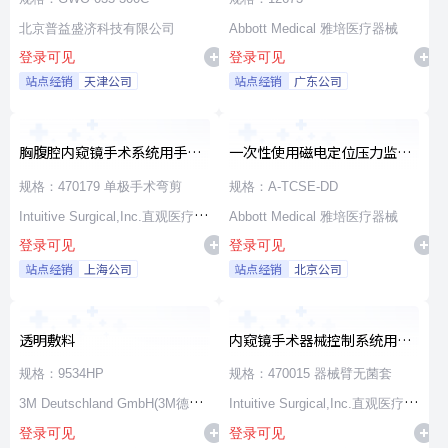
北京普益盛济科技有限公司
Abbott Medical 雅培医疗器械
登录可见
登录可见
站点经销
天津公司
站点经销
广东公司
胸腹腔内窥镜手术系统用手术
一次性使用磁电定位压力监测
器械
消融导管
规格：470179 单极手术弯剪
规格：A-TCSE-DD
Intuitive Surgical,Inc.直观医疗公
Abbott Medical 雅培医疗器械
登录可见
登录可见
司
站点经销
上海公司
站点经销
北京公司
透明敷料
内窥镜手术器械控制系统用无
源器械和附件
规格：9534HP
规格：470015 器械臂无菌套
3M Deutschland GmbH(3M德国
Intuitive Surgical,Inc.直观医疗公
登录可见
登录可见
公司)
司