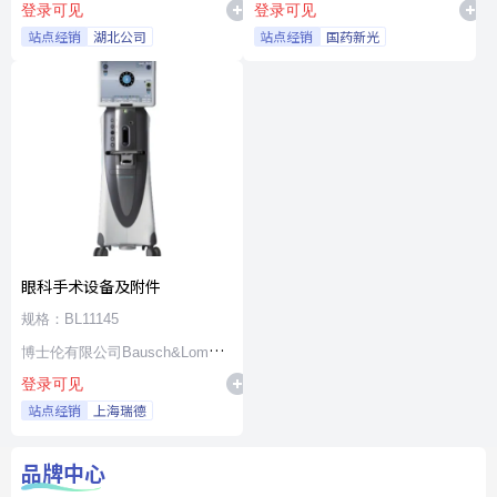
登录可见
登录可见
站点经销
湖北公司
站点经销
国药新光
眼科手术设备及附件
规格：BL11145
博士伦有限公司Bausch&Lomb
登录可见
Incorporated
站点经销
上海瑞德
品牌中心