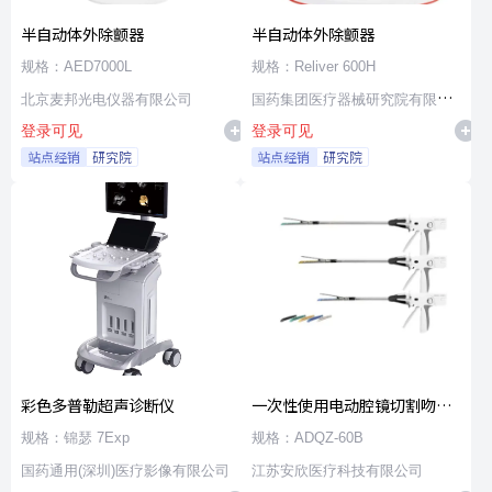
半自动体外除颤器
半自动体外除颤器
规格：AED7000L
规格：Reliver 600H
北京麦邦光电仪器有限公司
国药集团医疗器械研究院有限公
登录可见
登录可见
司
站点经销
研究院
站点经销
研究院
彩色多普勒超声诊断仪
一次性使用电动腔镜切割吻合
器及组件
规格：锦瑟 7Exp
规格：ADQZ-60B
国药通用(深圳)医疗影像有限公司
江苏安欣医疗科技有限公司