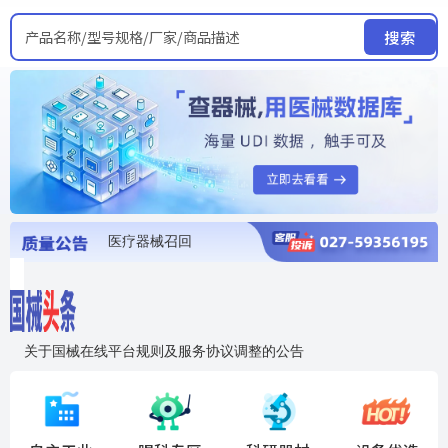
产品名称/型号规格/厂家/商品描述
搜索
医疗器械召回
国家局发布暂停进口销售使用信息
医疗器械证照注销
医疗器械暂停进口、经营和使用
医疗器械召回
关于国械在线平台规则及服务协议调整的公告
入"晓鹏"，抢百亿医械商机
国械在线移动端2.0焕新上线！让交易更简单，让商机更清晰！
国药创研AED开启全国招商
【免费报名】12月19日，冷链医疗器械质量管理规范要点&国产优品应用公益培训