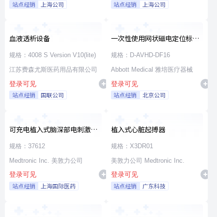
站点经销
上海公司
站点经销
上海公司
血液透析设备
一次性使用网状磁电定位标测
导管
规格：4008 S Version V10(lite)
规格：D-AVHD-DF16
江苏费森尤斯医药用品有限公司
Abbott Medical 雅培医疗器械
登录可见
登录可见
站点经销
国联公司
站点经销
北京公司
可充电植入式脑深部电刺激脉
植入式心脏起搏器
冲发生器套件
规格：37612
规格：X3DR01
Medtronic Inc. 美敦力公司
美敦力公司 Medtronic Inc.
登录可见
登录可见
站点经销
上海国际医药
站点经销
广东科技