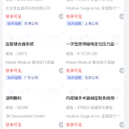
北京普益盛济科技有限公司
Intuitive Surgical,Inc.直观医疗公
登录可见
登录可见
司
站点经销
天津公司
站点经销
上海公司
血管缝合器系统
一次性使用磁电定位压力监测
消融导管
规格：12673
规格：A-TCSE-DD
Abbott Medical 雅培医疗器械
Abbott Medical 雅培医疗器械
登录可见
登录可见
站点经销
广东公司
站点经销
北京公司
透明敷料
内窥镜手术器械控制系统用无
源器械和附件
规格：1624W
规格：470015 器械臂无菌套
3M Deutschland GmbH
Intuitive Surgical,Inc.直观医疗公
登录可见
登录可见
司