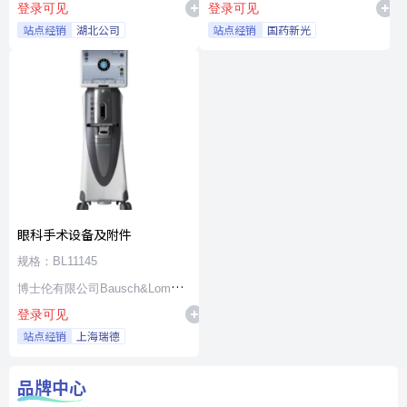
登录可见
登录可见
站点经销
湖北公司
站点经销
国药新光
眼科手术设备及附件
规格：BL11145
博士伦有限公司Bausch&Lomb
登录可见
Incorporated
站点经销
上海瑞德
品牌中心