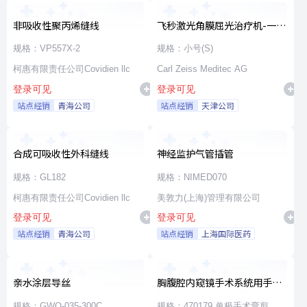
非吸收性聚丙烯缝线
飞秒激光角膜屈光治疗机-一次
性使用无菌治疗包
规格：VP557X-2
规格：小号(S)
柯惠有限责任公司Covidien llc
Carl Zeiss Meditec AG
登录可见
登录可见
站点经销
青海公司
站点经销
天津公司
合成可吸收性外科缝线
神经监护气管插管
规格：GL182
规格：NIMED070
柯惠有限责任公司Covidien llc
美敦力(上海)管理有限公司
登录可见
登录可见
站点经销
青海公司
站点经销
上海国际医药
亲水涂层导丝
胸腹腔内窥镜手术系统用手术
器械
规格：GWO-035-300C
规格：470179 单极手术弯剪