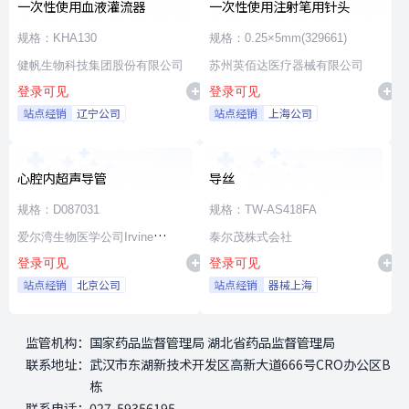
一次性使用血液灌流器
一次性使用注射笔用针头
规格：KHA130
规格：0.25×5mm(329661)
健帆生物科技集团股份有限公司
苏州英佰达医疗器械有限公司
登录可见
登录可见
站点经销
辽宁公司
站点经销
上海公司
心腔内超声导管
导丝
规格：D087031
规格：TW-AS418FA
爱尔湾生物医学公司Irvine
泰尔茂株式会社
登录可见
登录可见
Biomedical,Inc. a St. Jude
站点经销
北京公司
站点经销
器械上海
Medical Company
监管机构：
国家药品监督管理局 湖北省药品监督管理局
联系地址：
武汉市东湖新技术开发区高新大道666号CRO办公区B
栋
联系电话：
027-59356195