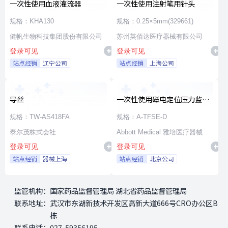
一次性使用血液灌流器
一次性使用注射笔用针头
规格：KHA130
规格：0.25×5mm(329661)
健帆生物科技集团股份有限公司
苏州英佰达医疗器械有限公司
登录可见
登录可见
站点经销
辽宁公司
站点经销
上海公司
导丝
一次性使用磁电定位压力监测
射频消融导管
规格：TW-AS418FA
规格：A-TFSE-D
泰尔茂株式会社
Abbott Medical 雅培医疗器械
登录可见
登录可见
站点经销
器械上海
站点经销
北京公司
监管机构：
国家药品监督管理局 湖北省药品监督管理局
联系地址：
武汉市东湖新技术开发区高新大道666号CRO办公区B
栋
联系电话：
027-59356195