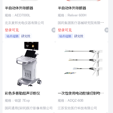
半自动体外除颤器
半自动体外除颤器
规格：AED7000L
规格：Reliver 600H
北京麦邦光电仪器有限公司
国药集团医疗器械研究院有限公
登录可见
登录可见
司
站点经销
研究院
站点经销
研究院
彩色多普勒超声诊断仪
一次性使用电动腔镜切割吻合
器及组件
规格：锦瑟 7Exp
规格：ADQZ-60B
国药通用(深圳)医疗影像有限公司
江苏安欣医疗科技有限公司