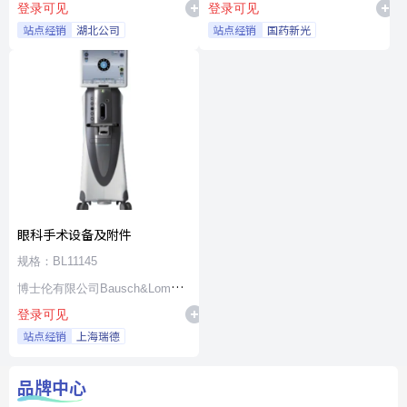
登录可见
登录可见
站点经销
湖北公司
站点经销
国药新光
眼科手术设备及附件
规格：BL11145
博士伦有限公司Bausch&Lomb
登录可见
Incorporated
站点经销
上海瑞德
品牌中心