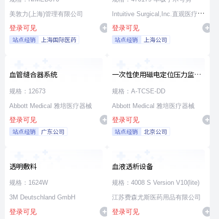
美敦力(上海)管理有限公司
Intuitive Surgical,Inc.直观医疗公
登录可见
登录可见
司
站点经销
上海国际医药
站点经销
上海公司
血管缝合器系统
一次性使用磁电定位压力监测
消融导管
规格：12673
规格：A-TCSE-DD
Abbott Medical 雅培医疗器械
Abbott Medical 雅培医疗器械
登录可见
登录可见
站点经销
广东公司
站点经销
北京公司
透明敷料
血液透析设备
规格：1624W
规格：4008 S Version V10(lite)
3M Deutschland GmbH
江苏费森尤斯医药用品有限公司
登录可见
登录可见