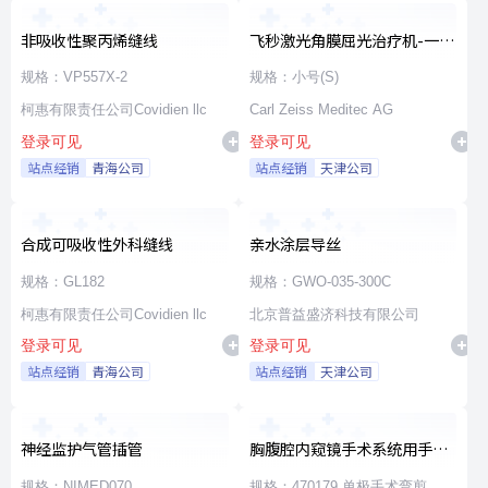
非吸收性聚丙烯缝线
飞秒激光角膜屈光治疗机-一次
性使用无菌治疗包
规格：VP557X-2
规格：小号(S)
柯惠有限责任公司Covidien llc
Carl Zeiss Meditec AG
登录可见
登录可见
站点经销
青海公司
站点经销
天津公司
合成可吸收性外科缝线
亲水涂层导丝
规格：GL182
规格：GWO-035-300C
柯惠有限责任公司Covidien llc
北京普益盛济科技有限公司
登录可见
登录可见
站点经销
青海公司
站点经销
天津公司
神经监护气管插管
胸腹腔内窥镜手术系统用手术
器械
规格：NIMED070
规格：470179 单极手术弯剪