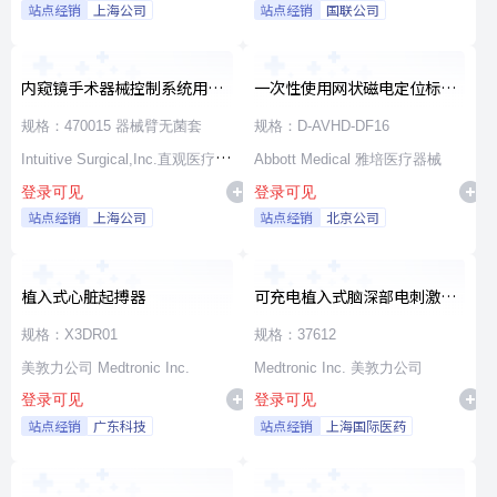
站点经销
上海公司
站点经销
国联公司
内窥镜手术器械控制系统用无
一次性使用网状磁电定位标测
源器械和附件
导管
规格：470015 器械臂无菌套
规格：D-AVHD-DF16
Intuitive Surgical,Inc.直观医疗公
Abbott Medical 雅培医疗器械
登录可见
登录可见
司
站点经销
上海公司
站点经销
北京公司
植入式心脏起搏器
可充电植入式脑深部电刺激脉
冲发生器套件
规格：X3DR01
规格：37612
美敦力公司 Medtronic Inc.
Medtronic Inc. 美敦力公司
登录可见
登录可见
站点经销
广东科技
站点经销
上海国际医药