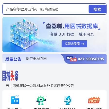
产品名称/型号规格/厂家/商品描述
搜索
医疗器械召回
国家局发布暂停进口销售使用信息
医疗器械证照注销
医疗器械暂停进口、经营和使用
医疗器械召回
关于国械在线平台规则及服务协议调整的公告
入"晓鹏"，抢百亿医械商机
国械在线移动端2.0焕新上线！让交易更简单，让商机更清晰！
国药创研AED开启全国招商
【免费报名】12月19日，冷链医疗器械质量管理规范要点&国产优品应用公益培训