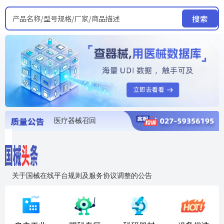
产品名称/型号规格/厂家/商品描述
搜索
医疗器械召回
国家局发布暂停进口销售使用信息
医疗器械证照注销
医疗器械暂停进口、经营和使用
医疗器械召回
关于国械在线平台规则及服务协议调整的公告
入"晓鹏"，抢百亿医械商机
国械在线移动端2.0焕新上线！让交易更简单，让商机更清晰！
国药创研AED开启全国招商
【免费报名】12月19日，冷链医疗器械质量管理规范要点&国产优品应用公益培训