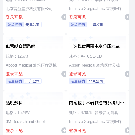
北京普益盛济科技有限公司
Intuitive Surgical,Inc.直观医疗公
登录可见
登录可见
司
站点经销
天津公司
站点经销
上海公司
血管缝合器系统
一次性使用磁电定位压力监测
消融导管
规格：12673
规格：A-TCSE-DD
Abbott Medical 雅培医疗器械
Abbott Medical 雅培医疗器械
登录可见
登录可见
站点经销
广东公司
站点经销
北京公司
透明敷料
内窥镜手术器械控制系统用无
源器械和附件
规格：1624W
规格：470015 器械臂无菌套
3M Deutschland GmbH
Intuitive Surgical,Inc.直观医疗公
登录可见
登录可见
司