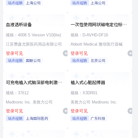
站点经销
上海公司
站点经销
上海公司
血液透析设备
一次性使用网状磁电定位标测
导管
规格：4008 S Version V10(lite)
规格：D-AVHD-DF16
江苏费森尤斯医药用品有限公司
Abbott Medical 雅培医疗器械
登录可见
登录可见
站点经销
国联公司
站点经销
北京公司
可充电植入式脑深部电刺激脉
植入式心脏起搏器
冲发生器套件
规格：37612
规格：X3DR01
Medtronic Inc. 美敦力公司
美敦力公司 Medtronic Inc.
登录可见
登录可见
站点经销
上海国际医药
站点经销
广东科技