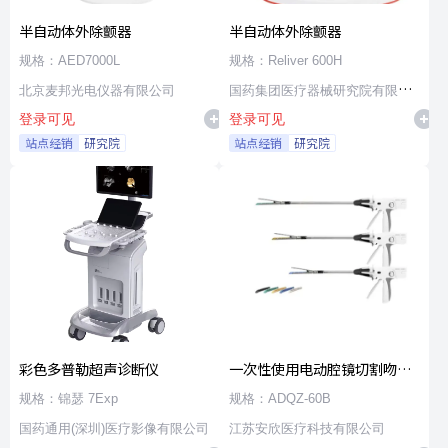
半自动体外除颤器
半自动体外除颤器
规格：AED7000L
规格：Reliver 600H
北京麦邦光电仪器有限公司
国药集团医疗器械研究院有限公
登录可见
登录可见
司
站点经销
研究院
站点经销
研究院
彩色多普勒超声诊断仪
一次性使用电动腔镜切割吻合
器及组件
规格：锦瑟 7Exp
规格：ADQZ-60B
国药通用(深圳)医疗影像有限公司
江苏安欣医疗科技有限公司