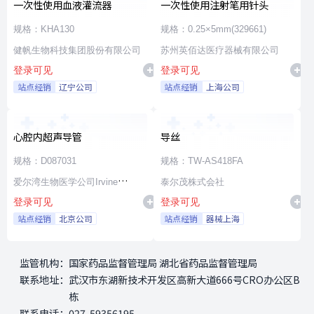
一次性使用血液灌流器
一次性使用注射笔用针头
规格：KHA130
规格：0.25×5mm(329661)
健帆生物科技集团股份有限公司
苏州英佰达医疗器械有限公司
登录可见
登录可见
站点经销
辽宁公司
站点经销
上海公司
心腔内超声导管
导丝
规格：D087031
规格：TW-AS418FA
爱尔湾生物医学公司Irvine
泰尔茂株式会社
登录可见
登录可见
Biomedical,Inc. a St. Jude
站点经销
北京公司
站点经销
器械上海
Medical Company
监管机构：
国家药品监督管理局 湖北省药品监督管理局
联系地址：
武汉市东湖新技术开发区高新大道666号CRO办公区B
栋
联系电话：
027-59356195