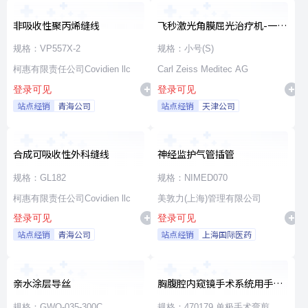
非吸收性聚丙烯缝线
飞秒激光角膜屈光治疗机-一次
性使用无菌治疗包
规格：VP557X-2
规格：小号(S)
柯惠有限责任公司Covidien llc
Carl Zeiss Meditec AG
登录可见
登录可见
站点经销
青海公司
站点经销
天津公司
合成可吸收性外科缝线
神经监护气管插管
规格：GL182
规格：NIMED070
柯惠有限责任公司Covidien llc
美敦力(上海)管理有限公司
登录可见
登录可见
站点经销
青海公司
站点经销
上海国际医药
亲水涂层导丝
胸腹腔内窥镜手术系统用手术
器械
规格：GWO-035-300C
规格：470179 单极手术弯剪