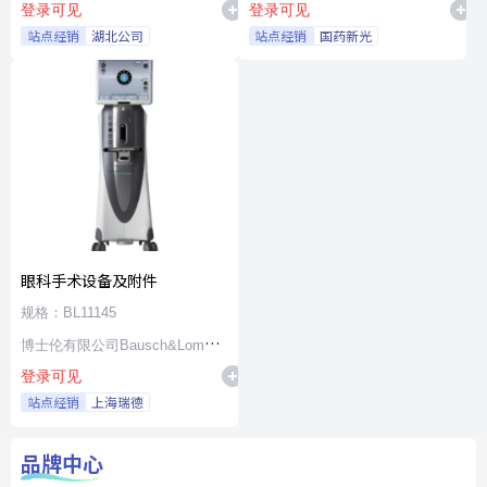
登录可见
登录可见
站点经销
湖北公司
站点经销
国药新光
眼科手术设备及附件
规格：BL11145
博士伦有限公司Bausch&Lomb
登录可见
Incorporated
站点经销
上海瑞德
品牌中心