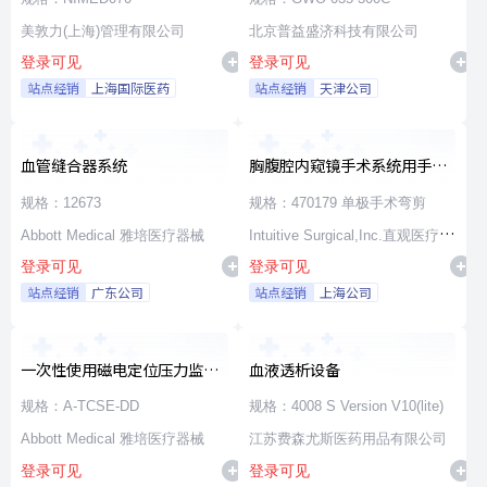
美敦力(上海)管理有限公司
北京普益盛济科技有限公司
登录可见
登录可见
站点经销
上海国际医药
站点经销
天津公司
血管缝合器系统
胸腹腔内窥镜手术系统用手术
器械
规格：12673
规格：470179 单极手术弯剪
Abbott Medical 雅培医疗器械
Intuitive Surgical,Inc.直观医疗公
登录可见
登录可见
司
站点经销
广东公司
站点经销
上海公司
一次性使用磁电定位压力监测
血液透析设备
消融导管
规格：A-TCSE-DD
规格：4008 S Version V10(lite)
Abbott Medical 雅培医疗器械
江苏费森尤斯医药用品有限公司
登录可见
登录可见