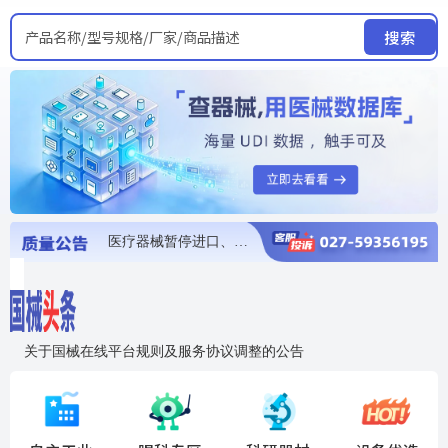
产品名称/型号规格/厂家/商品描述
搜索
医疗器械暂停进口、经营和使用
医疗器械召回
医疗器械抽检不合格
医疗器械召回
医疗器械召回
关于国械在线平台规则及服务协议调整的公告
入"晓鹏"，抢百亿医械商机
国械在线移动端2.0焕新上线！让交易更简单，让商机更清晰！
国药创研AED开启全国招商
【免费报名】12月19日，冷链医疗器械质量管理规范要点&国产优品应用公益培训