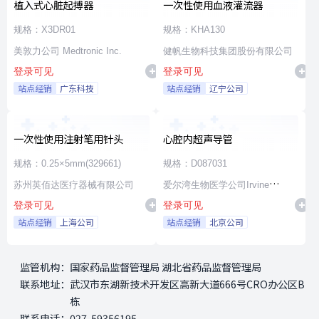
植入式心脏起搏器
一次性使用血液灌流器
规格：X3DR01
规格：KHA130
美敦力公司 Medtronic Inc.
健帆生物科技集团股份有限公司
登录可见
登录可见
站点经销
广东科技
站点经销
辽宁公司
一次性使用注射笔用针头
心腔内超声导管
规格：0.25×5mm(329661)
规格：D087031
苏州英佰达医疗器械有限公司
爱尔湾生物医学公司Irvine
登录可见
登录可见
Biomedical,Inc. a St. Jude
站点经销
上海公司
站点经销
北京公司
Medical Company
监管机构：
国家药品监督管理局 湖北省药品监督管理局
联系地址：
武汉市东湖新技术开发区高新大道666号CRO办公区B
栋
联系电话：
027-59356195