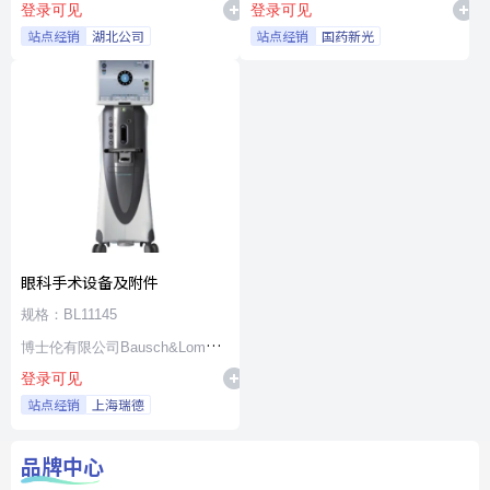
登录可见
登录可见
站点经销
湖北公司
站点经销
国药新光
眼科手术设备及附件
规格：BL11145
博士伦有限公司Bausch&Lomb
登录可见
Incorporated
站点经销
上海瑞德
品牌中心