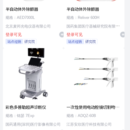
半自动体外除颤器
半自动体外除颤器
规格：AED7000L
规格：Reliver 600H
北京麦邦光电仪器有限公司
国药集团医疗器械研究院有限公
登录可见
登录可见
司
站点经销
研究院
站点经销
研究院
彩色多普勒超声诊断仪
一次性使用电动腔镜切割吻合
器及组件
规格：锦瑟 7Exp
规格：ADQZ-60B
国药通用(深圳)医疗影像有限公司
江苏安欣医疗科技有限公司