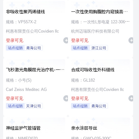
非吸收性聚丙烯缝线
一次性使用胸腹腔内窥镜高频
手术器械
规格：VP557X-2
规格：一次性L形电凝 122-30660
柯惠有限责任公司Covidien llc
φ5×330
杭州迈瑞医疗科技有限公司
登录可见
登录可见
站点经销
青海公司
站点经销
浙江公司
飞秒激光角膜屈光治疗机-一次
合成可吸收性外科缝线
性使用无菌治疗包
规格：小号(S)
规格：GL182
Carl Zeiss Meditec AG
柯惠有限责任公司Covidien llc
登录可见
登录可见
站点经销
天津公司
站点经销
青海公司
神经监护气管插管
亲水涂层导丝
规格：NIMED070
规格：GWO-035-300C