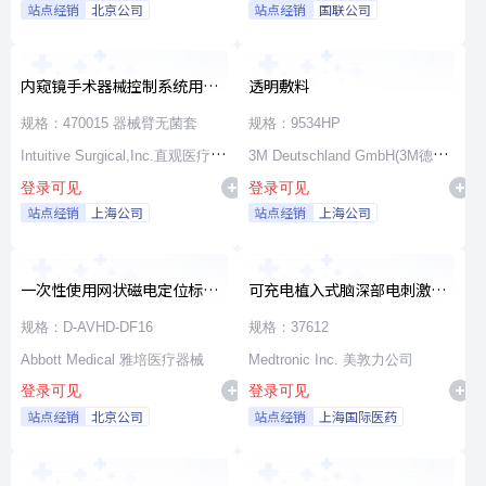
站点经销
北京公司
站点经销
国联公司
内窥镜手术器械控制系统用无
透明敷料
源器械和附件
规格：470015 器械臂无菌套
规格：9534HP
Intuitive Surgical,Inc.直观医疗公
3M Deutschland GmbH(3M德国
登录可见
登录可见
司
公司)
站点经销
上海公司
站点经销
上海公司
一次性使用网状磁电定位标测
可充电植入式脑深部电刺激脉
导管
冲发生器套件
规格：D-AVHD-DF16
规格：37612
Abbott Medical 雅培医疗器械
Medtronic Inc. 美敦力公司
登录可见
登录可见
站点经销
北京公司
站点经销
上海国际医药