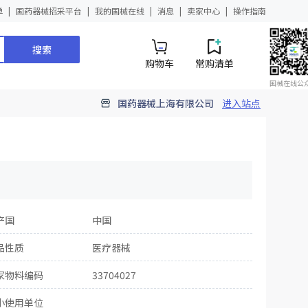
单
国药器械招采平台
我的国械在线
消息
卖家中心
操作指南
搜索
购物车
常购清单
国械在线公
国药器械上海有限公司
进入站点
产国
中国
品性质
医疗器械
家物料编码
33704027
小使用单位