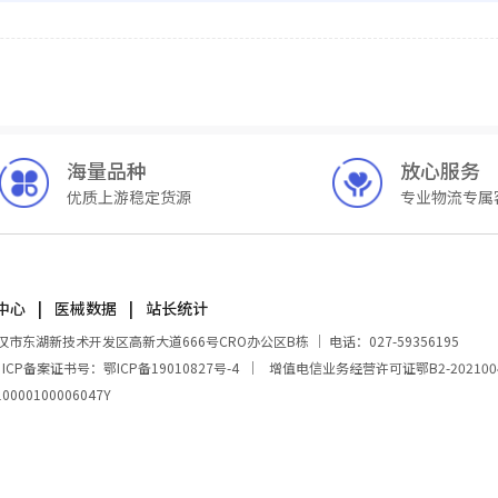
海量品种
放心服务
优质上游稳定货源
专业物流专属
中心
医械数据
站长统计
湖新技术开发区高新大道666号CRO办公区B栋 ｜ 电话：027-59356195
｜
ICP备案证书号：鄂ICP备19010827号-4
｜
增值电信业务经营许可证鄂B2-202100
00100006047Y