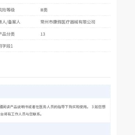
风险等级
Ⅲ类
册人/备案人
常州市康辉医疗器械有限公司
产品分类
13
用字段1
细阅读产品说明书或者在医务人员的指导下购买和使用。 3.如您想
后台将有工作人员与您联系。