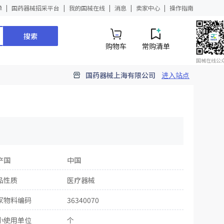
单
国药器械招采平台
我的国械在线
消息
卖家中心
操作指南
搜索
购物车
常购清单
国械在线公
国药器械上海有限公司
进入站点
产国
中国
品性质
医疗器械
家物料编码
36340070
小使用单位
个