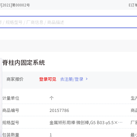
2021]第00002号
E订
脊柱内固定系统
商家报价
登录可见
去注册/登录
计量单位
个
生
商品编号
20157786
商
规格型号
金属矫形用棒 微创棒,G5 B03 φ5.5×70mm
厂
包装数量
1
最