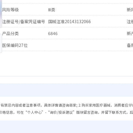
风险等级
Ⅲ类
新
注册证号/备案凭证编号
国械注准20143132066
注
产品分类
6846
新
医保编码27位
备
含有禁忌内容或者注意事项，具体详情请咨询商家; 2.购买家用医疗器械，消费者应仔
价格信息，可在“个人中心”-“询价/投诉建议”版块留言咨询，并留下联系方式，