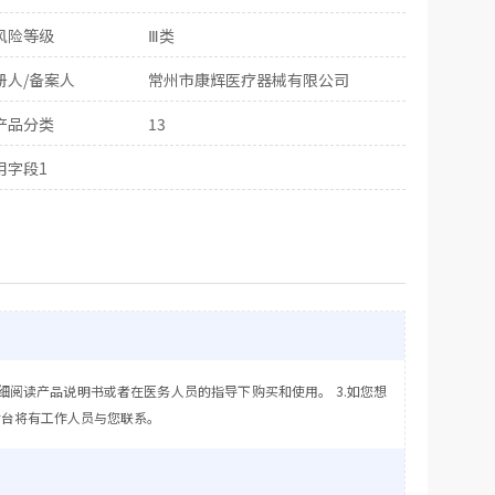
风险等级
Ⅲ类
册人/备案人
常州市康辉医疗器械有限公司
产品分类
13
用字段1
细阅读产品说明书或者在医务人员的指导下购买和使用。 3.如您想
后台将有工作人员与您联系。