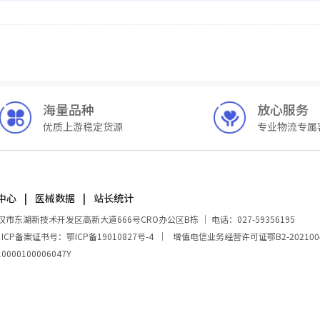
海量品种
放心服务
优质上游稳定货源
专业物流专属
中心
医械数据
站长统计
湖新技术开发区高新大道666号CRO办公区B栋 ｜ 电话：027-59356195
｜
ICP备案证书号：鄂ICP备19010827号-4
｜
增值电信业务经营许可证鄂B2-202100
00100006047Y