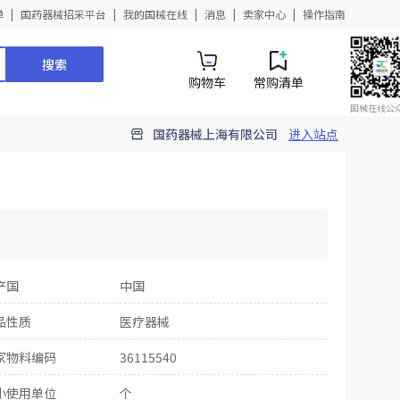
单
国药器械招采平台
我的国械在线
消息
卖家中心
操作指南
搜索
购物车
常购清单
国械在线公
国药器械上海有限公司
进入站点
产国
中国
品性质
医疗器械
家物料编码
36115540
小使用单位
个