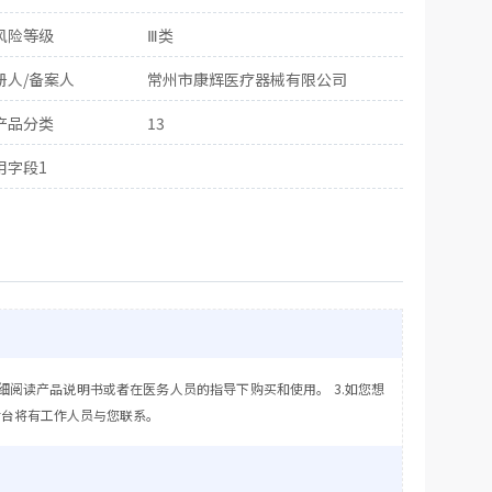
风险等级
Ⅲ类
册人/备案人
常州市康辉医疗器械有限公司
产品分类
13
用字段1
细阅读产品说明书或者在医务人员的指导下购买和使用。 3.如您想
后台将有工作人员与您联系。