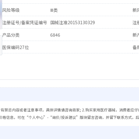
风险等级
Ⅲ类
新
注册证号/备案凭证编号
国械注准20153130329
注
产品分类
6846
新
医保编码27位
备
含有禁忌内容或者注意事项，具体详情请咨询商家; 2.购买家用医疗器械，消费者应仔
价格信息，可在“个人中心”-“询价/投诉建议”版块留言咨询，并留下联系方式，