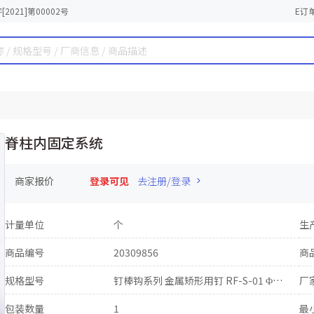
2021]第00002号
E订
脊柱内固定系统
商家报价
登录可见
去注册/登录
计量单位
个
生
商品编号
20309856
商
规格型号
钉棒钩系列 金属矫形用钉 RF-S-01 Φ5.5×40(36115540)
厂
包装数量
1
最