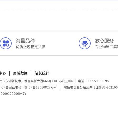
海量品种
放心服务
优质上游稳定货源
专业物流专属
中心
医械数据
站长统计
湖新技术开发区高新大道666号CRO办公区B栋 ｜ 电话：027-59356195
｜
ICP备案证书号：鄂ICP备19010827号-4
｜
增值电信业务经营许可证鄂B2-202100
00100006047Y