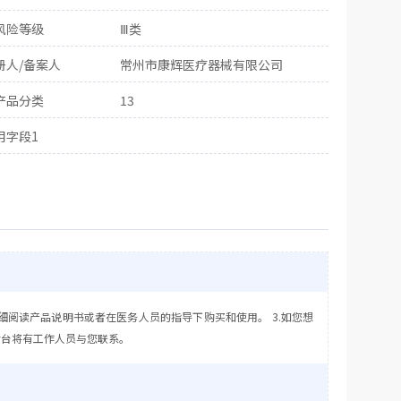
风险等级
Ⅲ类
册人/备案人
常州市康辉医疗器械有限公司
产品分类
13
用字段1
细阅读产品说明书或者在医务人员的指导下购买和使用。 3.如您想
后台将有工作人员与您联系。