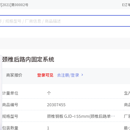
2021]第00002号
E订
颈椎后路内固定系统
商家报价
登录可见
去注册/登录
计量单位
个
生
商品编号
20307455
商
规格型号
颈椎钢板 GJD–Ⅰ 55mm(颈椎后路单开门钢板)
厂
包装数量
1
最