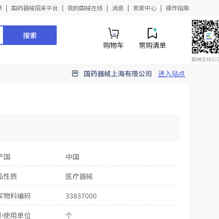
单
国药器械招采平台
我的国械在线
消息
卖家中心
操作指南
搜索
购物车
常购清单
国械在线公
国药器械上海有限公司
进入站点
产国
中国
品性质
医疗器械
家物料编码
33837000
小使用单位
个