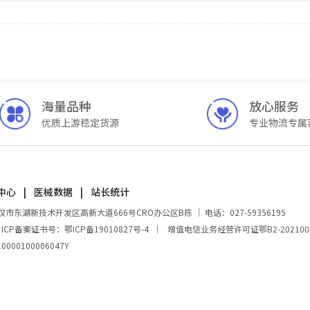
海量品种
放心服务
优质上游稳定货源
专业物流专属
中心
医械数据
站长统计
湖新技术开发区高新大道666号CRO办公区B栋 ｜ 电话：027-59356195
｜
ICP备案证书号：鄂ICP备19010827号-4
｜
增值电信业务经营许可证鄂B2-202100
00100006047Y