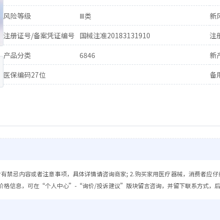
风险等级
Ⅲ类
新
注册证号/备案凭证编号
国械注准20183131910
注
产品分类
6846
新
医保编码27位
备
含有禁忌内容或者注意事项，具体详情请咨询商家; 2.购买家用医疗器械，消费者应仔
价格信息，可在“个人中心”-“询价/投诉建议”版块留言咨询，并留下联系方式，