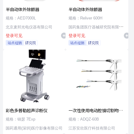
半自动体外除颤器
半自动体外除颤器
规格：AED7000L
规格：Reliver 600H
北京麦邦光电仪器有限公司
国药集团医疗器械研究院有限公
登录可见
登录可见
司
站点经销
研究院
站点经销
研究院
彩色多普勒超声诊断仪
一次性使用电动腔镜切割吻合
器及组件
规格：锦瑟 7Exp
规格：ADQZ-60B
国药通用(深圳)医疗影像有限公司
江苏安欣医疗科技有限公司