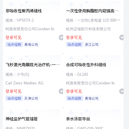
非吸收性聚丙烯缝线
一次性使用胸腹腔内窥镜高频
手术器械
规格：VP557X-2
规格：一次性L形电凝 122-30660
柯惠有限责任公司Covidien llc
φ5×330
杭州迈瑞医疗科技有限公司
登录可见
登录可见
站点经销
青海公司
站点经销
浙江公司
飞秒激光角膜屈光治疗机-一次
合成可吸收性外科缝线
性使用无菌治疗包
规格：小号(S)
规格：GL182
Carl Zeiss Meditec AG
柯惠有限责任公司Covidien llc
登录可见
登录可见
站点经销
天津公司
站点经销
青海公司
神经监护气管插管
亲水涂层导丝
规格：NIMED070
规格：GWO-035-300C