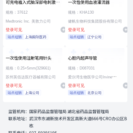
可充电植入式脑深部电刺激脉
一次性使用血液灌流器
冲发生器套件
规格：37612
规格：KHA130
Medtronic Inc. 美敦力公司
健帆生物科技集团股份有限公司
登录可见
登录可见
站点经销
上海国际医药
站点经销
辽宁公司
一次性使用注射笔用针头
心腔内超声导管
规格：0.25×5mm(329661)
规格：D087031
苏州英佰达医疗器械有限公司
爱尔湾生物医学公司Irvine
登录可见
登录可见
Biomedical,Inc. a St. Jude
站点经销
上海公司
站点经销
北京公司
Medical Company
监管机构：
国家药品监督管理局 湖北省药品监督管理局
联系地址：
武汉市东湖新技术开发区高新大道666号CRO办公区B
栋
联系电话：
027-59356195