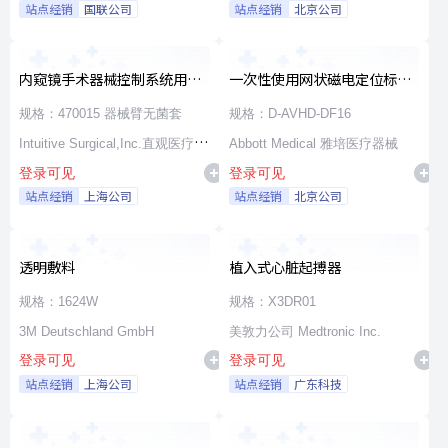
站点经销
国联公司
站点经销
北京公司
内窥镜手术器械控制系统用无
一次性使用网状磁电定位标测
源器械和附件
导管
规格：470015 器械臂无菌套
规格：D-AVHD-DF16
Intuitive Surgical,Inc.直观医疗公
Abbott Medical 雅培医疗器械
登录可见
登录可见
司
站点经销
上海公司
站点经销
北京公司
透明敷料
植入式心脏起搏器
规格：1624W
规格：X3DR01
3M Deutschland GmbH
美敦力公司 Medtronic Inc.
登录可见
登录可见
站点经销
上海公司
站点经销
广东科技