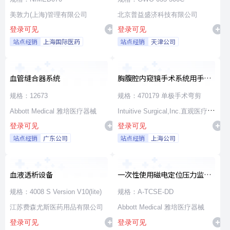
美敦力(上海)管理有限公司
北京普益盛济科技有限公司
登录可见
登录可见
站点经销
上海国际医药
站点经销
天津公司
血管缝合器系统
胸腹腔内窥镜手术系统用手术
器械
规格：12673
规格：470179 单极手术弯剪
Abbott Medical 雅培医疗器械
Intuitive Surgical,Inc.直观医疗公
登录可见
登录可见
司
站点经销
广东公司
站点经销
上海公司
血液透析设备
一次性使用磁电定位压力监测
消融导管
规格：4008 S Version V10(lite)
规格：A-TCSE-DD
江苏费森尤斯医药用品有限公司
Abbott Medical 雅培医疗器械
登录可见
登录可见