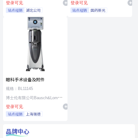
登录可见
登录可见
站点经销
湖北公司
站点经销
国药新光
眼科手术设备及附件
规格：BL11145
博士伦有限公司Bausch&Lomb
登录可见
Incorporated
站点经销
上海瑞德
品牌中心