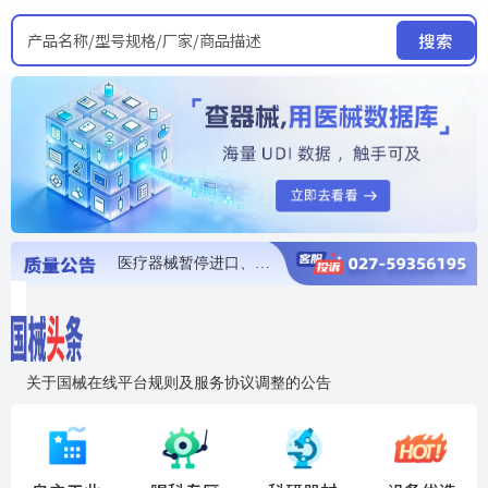
产品名称/型号规格/厂家/商品描述
搜索
医疗器械暂停进口、经营和使用
医疗器械召回
医疗器械抽检不合格
医疗器械召回
医疗器械召回
关于国械在线平台规则及服务协议调整的公告
入"晓鹏"，抢百亿医械商机
国械在线移动端2.0焕新上线！让交易更简单，让商机更清晰！
国药创研AED开启全国招商
【免费报名】12月19日，冷链医疗器械质量管理规范要点&国产优品应用公益培训