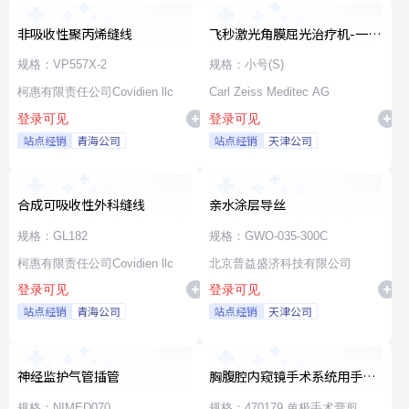
非吸收性聚丙烯缝线
飞秒激光角膜屈光治疗机-一次
性使用无菌治疗包
规格：VP557X-2
规格：小号(S)
柯惠有限责任公司Covidien llc
Carl Zeiss Meditec AG
登录可见
登录可见
站点经销
青海公司
站点经销
天津公司
合成可吸收性外科缝线
亲水涂层导丝
规格：GL182
规格：GWO-035-300C
柯惠有限责任公司Covidien llc
北京普益盛济科技有限公司
登录可见
登录可见
站点经销
青海公司
站点经销
天津公司
神经监护气管插管
胸腹腔内窥镜手术系统用手术
器械
规格：NIMED070
规格：470179 单极手术弯剪