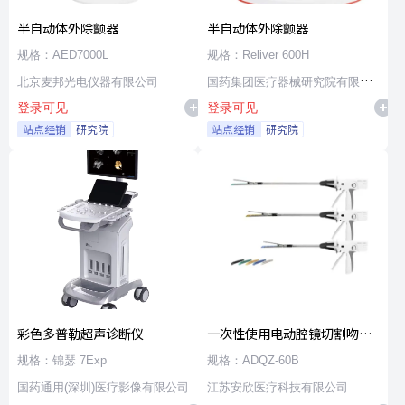
半自动体外除颤器
半自动体外除颤器
规格：AED7000L
规格：Reliver 600H
北京麦邦光电仪器有限公司
国药集团医疗器械研究院有限公
登录可见
登录可见
司
站点经销
研究院
站点经销
研究院
彩色多普勒超声诊断仪
一次性使用电动腔镜切割吻合
器及组件
规格：锦瑟 7Exp
规格：ADQZ-60B
国药通用(深圳)医疗影像有限公司
江苏安欣医疗科技有限公司