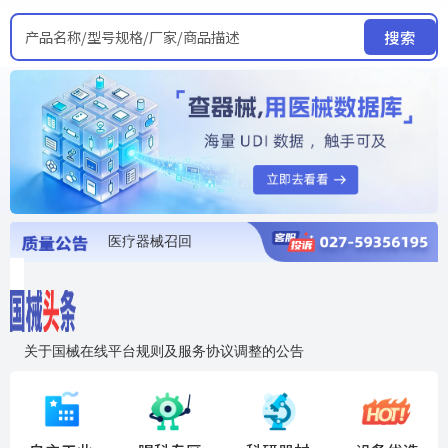
产品名称/型号规格/厂家/商品描述
搜索
医疗器械召回
国家局发布暂停进口销售使用信息
医疗器械证照注销
医疗器械暂停进口、经营和使用
医疗器械召回
关于国械在线平台规则及服务协议调整的公告
入"晓鹏"，抢百亿医械商机
国械在线移动端2.0焕新上线！让交易更简单，让商机更清晰！
国药创研AED开启全国招商
【免费报名】12月19日，冷链医疗器械质量管理规范要点&国产优品应用公益培训