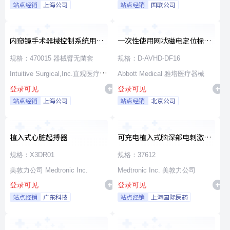
站点经销
上海公司
站点经销
国联公司
内窥镜手术器械控制系统用无
一次性使用网状磁电定位标测
源器械和附件
导管
规格：470015 器械臂无菌套
规格：D-AVHD-DF16
Intuitive Surgical,Inc.直观医疗公
Abbott Medical 雅培医疗器械
登录可见
登录可见
司
站点经销
上海公司
站点经销
北京公司
植入式心脏起搏器
可充电植入式脑深部电刺激脉
冲发生器套件
规格：X3DR01
规格：37612
美敦力公司 Medtronic Inc.
Medtronic Inc. 美敦力公司
登录可见
登录可见
站点经销
广东科技
站点经销
上海国际医药