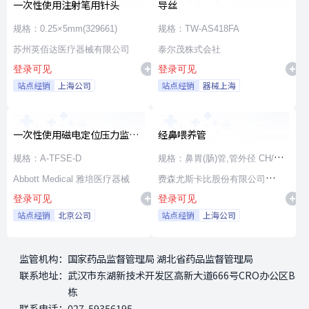
一次性使用注射笔用针头
导丝
规格：0.25×5mm(329661)
规格：TW-AS418FA
苏州英佰达医疗器械有限公司
泰尔茂株式会社
登录可见
登录可见
站点经销
上海公司
站点经销
器械上海
一次性使用磁电定位压力监测
经鼻喂养管
射频消融导管
规格：A-TFSE-D
规格：鼻胃(肠)管,管外径 CH/FR
Abbott Medical 雅培医疗器械
15,管内径 3.5mm,长度 100cm,
费森尤斯卡比股份有限公司
登录可见
登录可见
通用漏斗接头
Fresenius Kabi AG
站点经销
北京公司
站点经销
上海公司
监管机构：
国家药品监督管理局 湖北省药品监督管理局
联系地址：
武汉市东湖新技术开发区高新大道666号CRO办公区B
栋
联系电话：
027-59356195