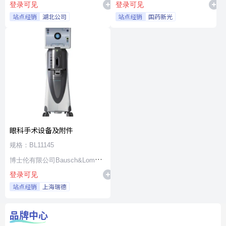
登录可见
登录可见
站点经销
湖北公司
站点经销
国药新光
眼科手术设备及附件
规格：BL11145
博士伦有限公司Bausch&Lomb
登录可见
Incorporated
站点经销
上海瑞德
品牌中心