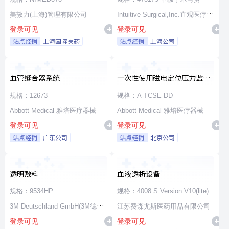
美敦力(上海)管理有限公司
Intuitive Surgical,Inc.直观医疗公
登录可见
登录可见
司
站点经销
上海国际医药
站点经销
上海公司
血管缝合器系统
一次性使用磁电定位压力监测
消融导管
规格：12673
规格：A-TCSE-DD
Abbott Medical 雅培医疗器械
Abbott Medical 雅培医疗器械
登录可见
登录可见
站点经销
广东公司
站点经销
北京公司
透明敷料
血液透析设备
规格：9534HP
规格：4008 S Version V10(lite)
3M Deutschland GmbH(3M德国
江苏费森尤斯医药用品有限公司
登录可见
登录可见
公司)