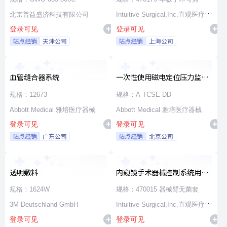
北京普益盛济科技有限公司
Intuitive Surgical,Inc.直观医疗公
登录可见
登录可见
司
站点经销
天津公司
站点经销
上海公司
血管缝合器系统
一次性使用磁电定位压力监测
消融导管
规格：12673
规格：A-TCSE-DD
Abbott Medical 雅培医疗器械
Abbott Medical 雅培医疗器械
登录可见
登录可见
站点经销
广东公司
站点经销
北京公司
透明敷料
内窥镜手术器械控制系统用无
源器械和附件
规格：1624W
规格：470015 器械臂无菌套
3M Deutschland GmbH
Intuitive Surgical,Inc.直观医疗公
登录可见
登录可见
司