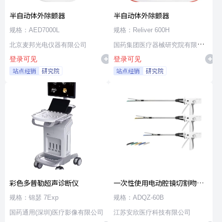
半自动体外除颤器
半自动体外除颤器
规格：AED7000L
规格：Reliver 600H
北京麦邦光电仪器有限公司
国药集团医疗器械研究院有限公
登录可见
登录可见
司
站点经销
研究院
站点经销
研究院
彩色多普勒超声诊断仪
一次性使用电动腔镜切割吻合
器及组件
规格：锦瑟 7Exp
规格：ADQZ-60B
国药通用(深圳)医疗影像有限公司
江苏安欣医疗科技有限公司