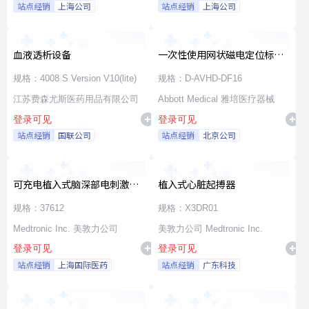
站点经销
上海公司
站点经销
上海公司
血液透析设备
一次性使用网状磁电定位标测
导管
规格：4008 S Version V10(lite)
规格：D-AVHD-DF16
江苏费森尤斯医药用品有限公司
Abbott Medical 雅培医疗器械
登录可见
登录可见
站点经销
国联公司
站点经销
北京公司
可充电植入式脑深部电刺激脉
植入式心脏起搏器
冲发生器套件
规格：37612
规格：X3DR01
Medtronic Inc. 美敦力公司
美敦力公司 Medtronic Inc.
登录可见
登录可见
站点经销
上海国际医药
站点经销
广东科技