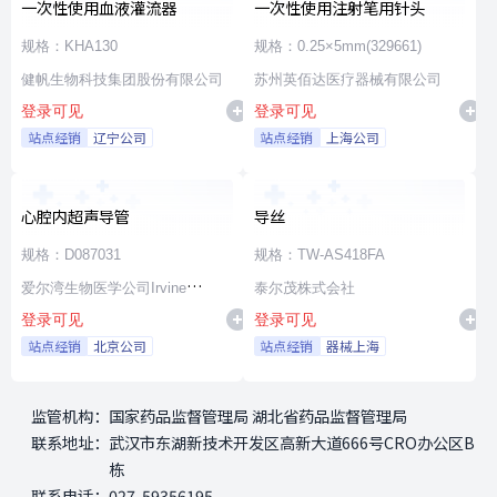
一次性使用血液灌流器
一次性使用注射笔用针头
规格：KHA130
规格：0.25×5mm(329661)
健帆生物科技集团股份有限公司
苏州英佰达医疗器械有限公司
登录可见
登录可见
站点经销
辽宁公司
站点经销
上海公司
心腔内超声导管
导丝
规格：D087031
规格：TW-AS418FA
爱尔湾生物医学公司Irvine
泰尔茂株式会社
登录可见
登录可见
Biomedical,Inc. a St. Jude
站点经销
北京公司
站点经销
器械上海
Medical Company
监管机构：
国家药品监督管理局 湖北省药品监督管理局
联系地址：
武汉市东湖新技术开发区高新大道666号CRO办公区B
栋
联系电话：
027-59356195