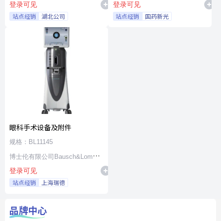
登录可见
登录可见
站点经销
湖北公司
站点经销
国药新光
眼科手术设备及附件
规格：BL11145
博士伦有限公司Bausch&Lomb
登录可见
Incorporated
站点经销
上海瑞德
品牌中心