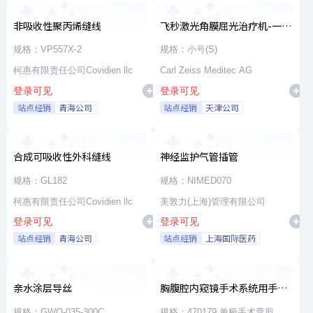
非吸收性聚丙烯缝线
飞秒激光角膜屈光治疗机-一次
性使用无菌治疗包
规格：VP557X-2
规格：小号(S)
柯惠有限责任公司Covidien llc
Carl Zeiss Meditec AG
登录可见
登录可见
站点经销
青海公司
站点经销
天津公司
合成可吸收性外科缝线
神经监护气管插管
规格：GL182
规格：NIMED070
柯惠有限责任公司Covidien llc
美敦力(上海)管理有限公司
登录可见
登录可见
站点经销
青海公司
站点经销
上海国际医药
亲水涂层导丝
胸腹腔内窥镜手术系统用手术
器械
规格：GWO-035-300C
规格：470179 单极手术弯剪