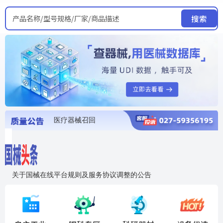
产品名称/型号规格/厂家/商品描述
搜索
医疗器械召回
国家局发布暂停进口销售使用信息
医疗器械证照注销
医疗器械暂停进口、经营和使用
医疗器械召回
关于国械在线平台规则及服务协议调整的公告
入"晓鹏"，抢百亿医械商机
国械在线移动端2.0焕新上线！让交易更简单，让商机更清晰！
国药创研AED开启全国招商
【免费报名】12月19日，冷链医疗器械质量管理规范要点&国产优品应用公益培训