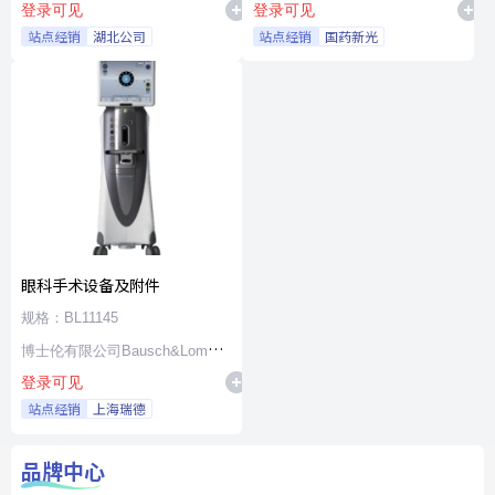
登录可见
登录可见
站点经销
湖北公司
站点经销
国药新光
眼科手术设备及附件
规格：BL11145
博士伦有限公司Bausch&Lomb
登录可见
Incorporated
站点经销
上海瑞德
品牌中心