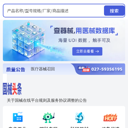
产品名称/型号规格/厂家/商品描述
搜索
医疗器械召回
国家局发布暂停进口销售使用信息
医疗器械证照注销
医疗器械暂停进口、经营和使用
医疗器械召回
关于国械在线平台规则及服务协议调整的公告
入"晓鹏"，抢百亿医械商机
国械在线移动端2.0焕新上线！让交易更简单，让商机更清晰！
国药创研AED开启全国招商
【免费报名】12月19日，冷链医疗器械质量管理规范要点&国产优品应用公益培训