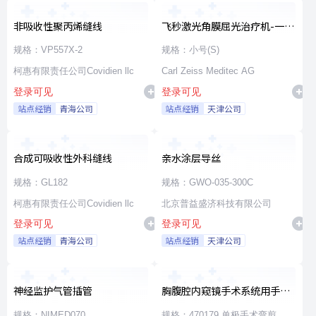
非吸收性聚丙烯缝线
飞秒激光角膜屈光治疗机-一次
性使用无菌治疗包
规格：VP557X-2
规格：小号(S)
柯惠有限责任公司Covidien llc
Carl Zeiss Meditec AG
登录可见
登录可见
站点经销
青海公司
站点经销
天津公司
合成可吸收性外科缝线
亲水涂层导丝
规格：GL182
规格：GWO-035-300C
柯惠有限责任公司Covidien llc
北京普益盛济科技有限公司
登录可见
登录可见
站点经销
青海公司
站点经销
天津公司
神经监护气管插管
胸腹腔内窥镜手术系统用手术
器械
规格：NIMED070
规格：470179 单极手术弯剪