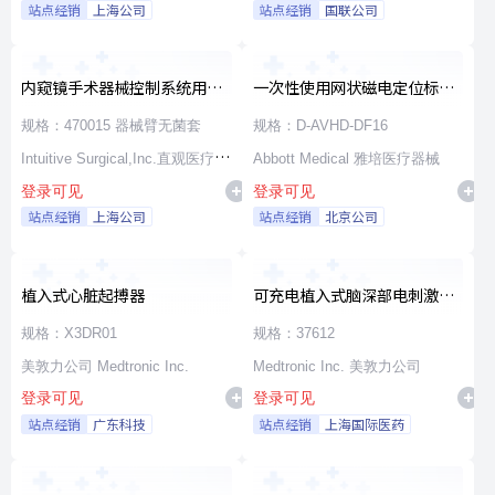
站点经销
上海公司
站点经销
国联公司
内窥镜手术器械控制系统用无
一次性使用网状磁电定位标测
源器械和附件
导管
规格：470015 器械臂无菌套
规格：D-AVHD-DF16
Intuitive Surgical,Inc.直观医疗公
Abbott Medical 雅培医疗器械
登录可见
登录可见
司
站点经销
上海公司
站点经销
北京公司
植入式心脏起搏器
可充电植入式脑深部电刺激脉
冲发生器套件
规格：X3DR01
规格：37612
美敦力公司 Medtronic Inc.
Medtronic Inc. 美敦力公司
登录可见
登录可见
站点经销
广东科技
站点经销
上海国际医药