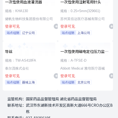
一次性使用血液灌流器
一次性使用注射笔用针头
规格：KHA130
规格：0.25×5mm(329661)
健帆生物科技集团股份有限公司
苏州英佰达医疗器械有限公司
登录可见
登录可见
站点经销
辽宁公司
站点经销
上海公司
导丝
一次性使用磁电定位压力监测
射频消融导管
规格：TW-AS418FA
规格：A-TFSE-D
泰尔茂株式会社
Abbott Medical 雅培医疗器械
登录可见
登录可见
站点经销
器械上海
站点经销
北京公司
监管机构：
国家药品监督管理局 湖北省药品监督管理局
联系地址：
武汉市东湖新技术开发区高新大道666号CRO办公区B
栋
联系电话：
027-59356195