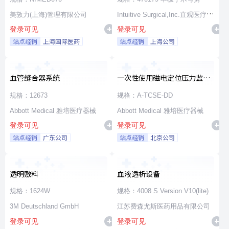
美敦力(上海)管理有限公司
Intuitive Surgical,Inc.直观医疗公
登录可见
登录可见
司
站点经销
上海国际医药
站点经销
上海公司
血管缝合器系统
一次性使用磁电定位压力监测
消融导管
规格：12673
规格：A-TCSE-DD
Abbott Medical 雅培医疗器械
Abbott Medical 雅培医疗器械
登录可见
登录可见
站点经销
广东公司
站点经销
北京公司
透明敷料
血液透析设备
规格：1624W
规格：4008 S Version V10(lite)
3M Deutschland GmbH
江苏费森尤斯医药用品有限公司
登录可见
登录可见