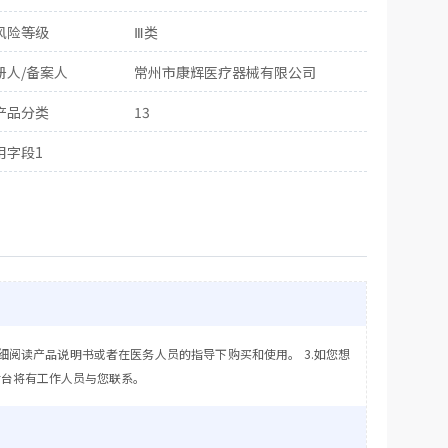
风险等级
Ⅲ类
册人/备案人
常州市康辉医疗器械有限公司
产品分类
13
用字段1
细阅读产品说明书或者在医务人员的指导下购买和使用。 3.如您想
后台将有工作人员与您联系。