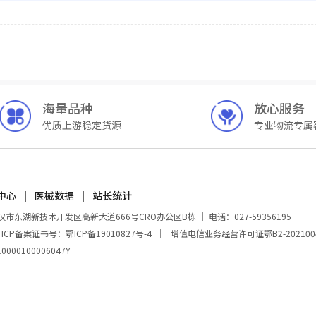
海量品种
放心服务
优质上游稳定货源
专业物流专属
中心
医械数据
站长统计
湖新技术开发区高新大道666号CRO办公区B栋 ｜ 电话：027-59356195
｜
ICP备案证书号：鄂ICP备19010827号-4
｜
增值电信业务经营许可证鄂B2-202100
00100006047Y