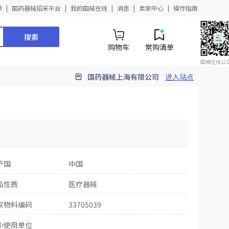
单
国药器械招采平台
我的国械在线
消息
卖家中心
操作指南
搜索
购物车
常购清单
国械在线公
国药器械上海有限公司
进入站点
产国
中国
品性质
医疗器械
家物料编码
33705039
小使用单位