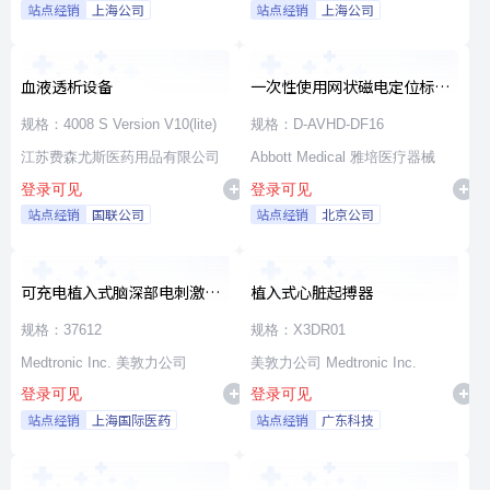
站点经销
上海公司
站点经销
上海公司
血液透析设备
一次性使用网状磁电定位标测
导管
规格：4008 S Version V10(lite)
规格：D-AVHD-DF16
江苏费森尤斯医药用品有限公司
Abbott Medical 雅培医疗器械
登录可见
登录可见
站点经销
国联公司
站点经销
北京公司
可充电植入式脑深部电刺激脉
植入式心脏起搏器
冲发生器套件
规格：37612
规格：X3DR01
Medtronic Inc. 美敦力公司
美敦力公司 Medtronic Inc.
登录可见
登录可见
站点经销
上海国际医药
站点经销
广东科技