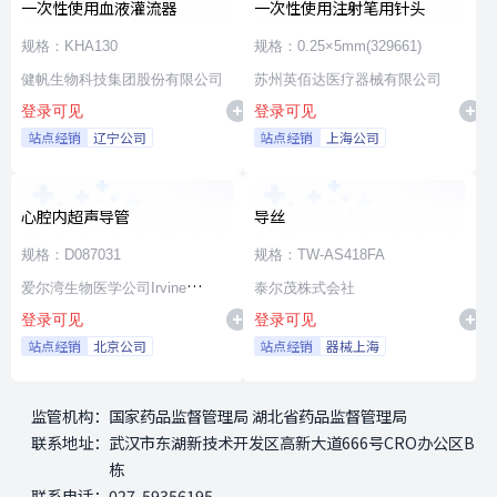
一次性使用血液灌流器
一次性使用注射笔用针头
规格：KHA130
规格：0.25×5mm(329661)
健帆生物科技集团股份有限公司
苏州英佰达医疗器械有限公司
登录可见
登录可见
站点经销
辽宁公司
站点经销
上海公司
心腔内超声导管
导丝
规格：D087031
规格：TW-AS418FA
爱尔湾生物医学公司Irvine
泰尔茂株式会社
登录可见
登录可见
Biomedical,Inc. a St. Jude
站点经销
北京公司
站点经销
器械上海
Medical Company
监管机构：
国家药品监督管理局 湖北省药品监督管理局
联系地址：
武汉市东湖新技术开发区高新大道666号CRO办公区B
栋
联系电话：
027-59356195