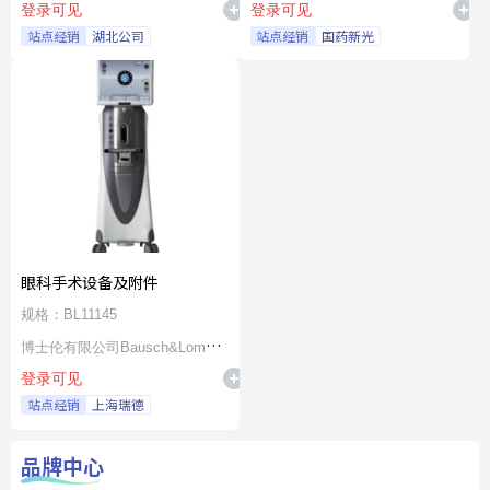
登录可见
登录可见
站点经销
湖北公司
站点经销
国药新光
眼科手术设备及附件
规格：BL11145
博士伦有限公司Bausch&Lomb
登录可见
Incorporated
站点经销
上海瑞德
品牌中心