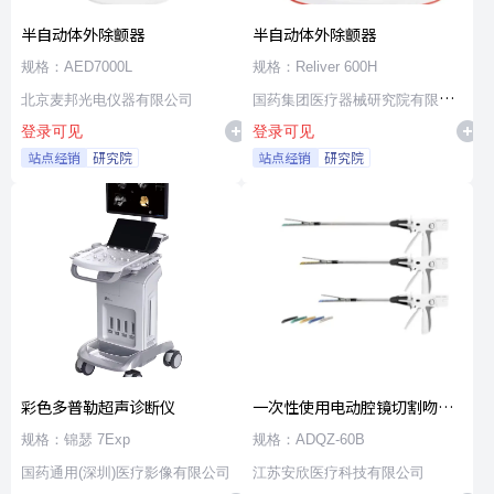
半自动体外除颤器
半自动体外除颤器
规格：AED7000L
规格：Reliver 600H
北京麦邦光电仪器有限公司
国药集团医疗器械研究院有限公
登录可见
登录可见
司
站点经销
研究院
站点经销
研究院
彩色多普勒超声诊断仪
一次性使用电动腔镜切割吻合
器及组件
规格：锦瑟 7Exp
规格：ADQZ-60B
国药通用(深圳)医疗影像有限公司
江苏安欣医疗科技有限公司