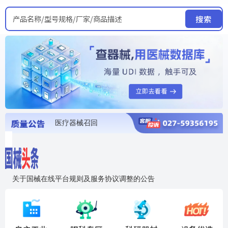
产品名称/型号规格/厂家/商品描述
搜索
医疗器械召回
国家局发布暂停进口销售使用信息
医疗器械证照注销
医疗器械暂停进口、经营和使用
医疗器械召回
关于国械在线平台规则及服务协议调整的公告
入"晓鹏"，抢百亿医械商机
国械在线移动端2.0焕新上线！让交易更简单，让商机更清晰！
国药创研AED开启全国招商
【免费报名】12月19日，冷链医疗器械质量管理规范要点&国产优品应用公益培训