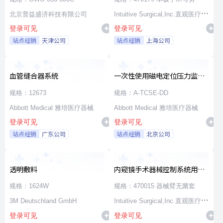
北京普益盛济科技有限公司
Intuitive Surgical,Inc.直观医疗公
登录可见
登录可见
司
站点经销
天津公司
站点经销
上海公司
血管缝合器系统
一次性使用磁电定位压力监测
消融导管
规格：12673
规格：A-TCSE-DD
Abbott Medical 雅培医疗器械
Abbott Medical 雅培医疗器械
登录可见
登录可见
站点经销
广东公司
站点经销
北京公司
透明敷料
内窥镜手术器械控制系统用无
源器械和附件
规格：1624W
规格：470015 器械臂无菌套
3M Deutschland GmbH
Intuitive Surgical,Inc.直观医疗公
登录可见
登录可见
司