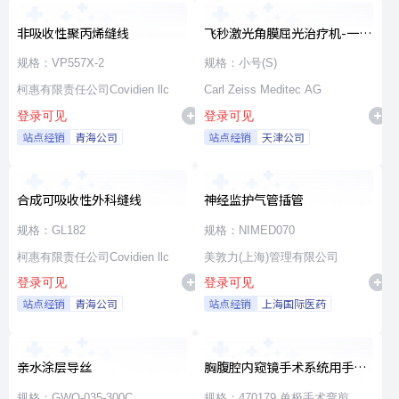
非吸收性聚丙烯缝线
飞秒激光角膜屈光治疗机-一次
性使用无菌治疗包
规格：VP557X-2
规格：小号(S)
柯惠有限责任公司Covidien llc
Carl Zeiss Meditec AG
登录可见
登录可见
站点经销
青海公司
站点经销
天津公司
合成可吸收性外科缝线
神经监护气管插管
规格：GL182
规格：NIMED070
柯惠有限责任公司Covidien llc
美敦力(上海)管理有限公司
登录可见
登录可见
站点经销
青海公司
站点经销
上海国际医药
亲水涂层导丝
胸腹腔内窥镜手术系统用手术
器械
规格：GWO-035-300C
规格：470179 单极手术弯剪