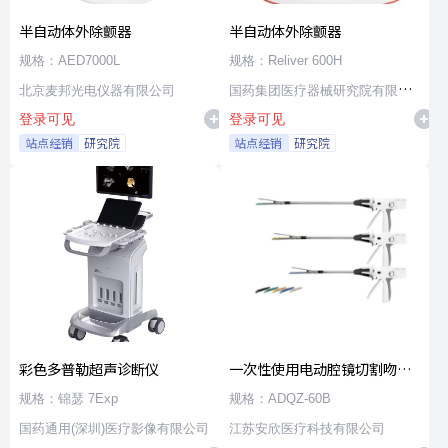
半自动体外除颤器
半自动体外除颤器
规格：AED7000L
规格：Reliver 600H
北京麦邦光电仪器有限公司
国药集团医疗器械研究院有限公
登录可见
登录可见
司
站点经销
研究院
站点经销
研究院
彩色多普勒超声诊断仪
一次性使用电动腔镜切割吻合
器及组件
规格：锦瑟 7Exp
规格：ADQZ-60B
国药通用(深圳)医疗影像有限公司
江苏安欣医疗科技有限公司