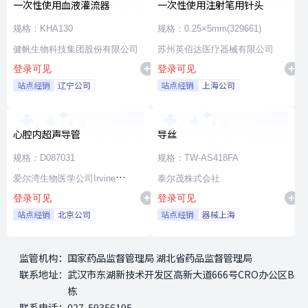
一次性使用血液灌流器
一次性使用注射笔用针头
规格：KHA130
规格：0.25×5mm(329661)
健帆生物科技集团股份有限公司
苏州英佰达医疗器械有限公司
登录可见
登录可见
站点经销
辽宁公司
站点经销
上海公司
心腔内超声导管
导丝
规格：D087031
规格：TW-AS418FA
爱尔湾生物医学公司Irvine
泰尔茂株式会社
登录可见
登录可见
Biomedical,Inc. a St. Jude
站点经销
北京公司
站点经销
器械上海
Medical Company
监管机构：
国家药品监督管理局 湖北省药品监督管理局
联系地址：
武汉市东湖新技术开发区高新大道666号CRO办公区B
栋
联系电话：
027-59356195