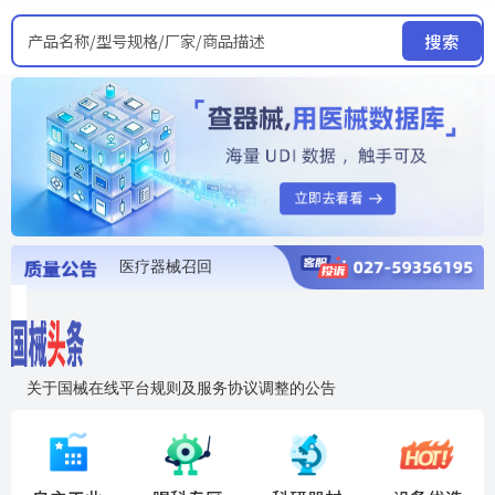
产品名称/型号规格/厂家/商品描述
搜索
医疗器械召回
国家局发布暂停进口销售使用信息
医疗器械证照注销
医疗器械暂停进口、经营和使用
医疗器械召回
关于国械在线平台规则及服务协议调整的公告
入"晓鹏"，抢百亿医械商机
国械在线移动端2.0焕新上线！让交易更简单，让商机更清晰！
国药创研AED开启全国招商
【免费报名】12月19日，冷链医疗器械质量管理规范要点&国产优品应用公益培训