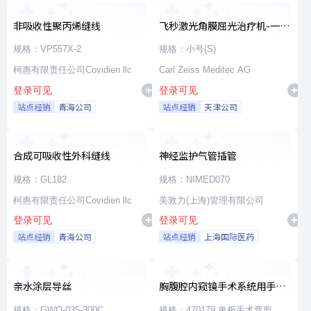
非吸收性聚丙烯缝线
飞秒激光角膜屈光治疗机-一次
性使用无菌治疗包
规格：VP557X-2
规格：小号(S)
柯惠有限责任公司Covidien llc
Carl Zeiss Meditec AG
登录可见
登录可见
站点经销
青海公司
站点经销
天津公司
合成可吸收性外科缝线
神经监护气管插管
规格：GL182
规格：NIMED070
柯惠有限责任公司Covidien llc
美敦力(上海)管理有限公司
登录可见
登录可见
站点经销
青海公司
站点经销
上海国际医药
亲水涂层导丝
胸腹腔内窥镜手术系统用手术
器械
规格：GWO-035-300C
规格：470179 单极手术弯剪