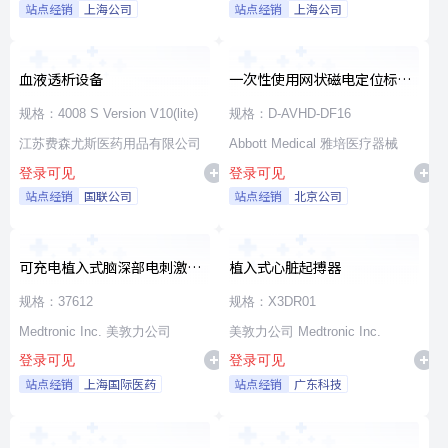
站点经销
上海公司
站点经销
上海公司
血液透析设备
一次性使用网状磁电定位标测
导管
规格：4008 S Version V10(lite)
规格：D-AVHD-DF16
江苏费森尤斯医药用品有限公司
Abbott Medical 雅培医疗器械
登录可见
登录可见
站点经销
国联公司
站点经销
北京公司
可充电植入式脑深部电刺激脉
植入式心脏起搏器
冲发生器套件
规格：37612
规格：X3DR01
Medtronic Inc. 美敦力公司
美敦力公司 Medtronic Inc.
登录可见
登录可见
站点经销
上海国际医药
站点经销
广东科技