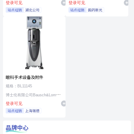
登录可见
登录可见
站点经销
湖北公司
站点经销
国药新光
眼科手术设备及附件
规格：BL11145
博士伦有限公司Bausch&Lomb
登录可见
Incorporated
站点经销
上海瑞德
品牌中心