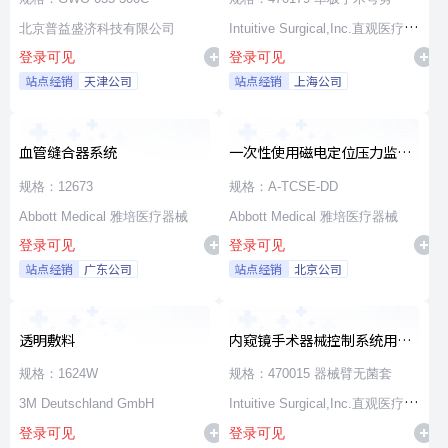
北京普益盛济科技有限公司
Intuitive Surgical,Inc.直观医疗公
登录可见
登录可见
司
站点经销
天津公司
站点经销
上海公司
血管缝合器系统
一次性使用磁电定位压力监测
消融导管
规格：12673
规格：A-TCSE-DD
Abbott Medical 雅培医疗器械
Abbott Medical 雅培医疗器械
登录可见
登录可见
站点经销
广东公司
站点经销
北京公司
透明敷料
内窥镜手术器械控制系统用无
源器械和附件
规格：1624W
规格：470015 器械臂无菌套
3M Deutschland GmbH
Intuitive Surgical,Inc.直观医疗公
登录可见
登录可见
司