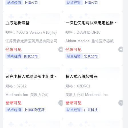
站点经销
上海公司
站点经销
上海公司
血液透析设备
一次性使用网状磁电定位标测
导管
规格：4008 S Version V10(lite)
规格：D-AVHD-DF16
江苏费森尤斯医药用品有限公司
Abbott Medical 雅培医疗器械
登录可见
登录可见
站点经销
国联公司
站点经销
北京公司
可充电植入式脑深部电刺激脉
植入式心脏起搏器
冲发生器套件
规格：37612
规格：X3DR01
Medtronic Inc. 美敦力公司
美敦力公司 Medtronic Inc.
登录可见
登录可见
站点经销
上海国际医药
站点经销
广东科技