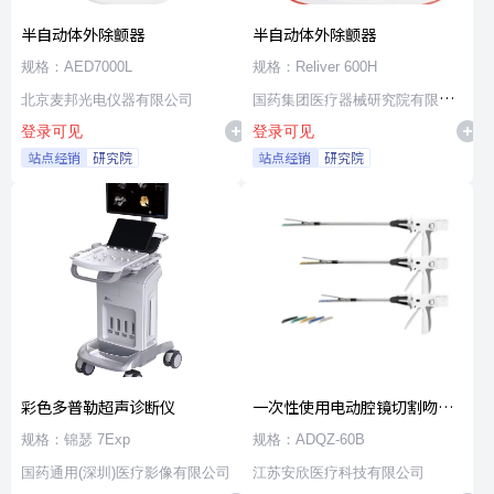
半自动体外除颤器
半自动体外除颤器
规格：AED7000L
规格：Reliver 600H
北京麦邦光电仪器有限公司
国药集团医疗器械研究院有限公
登录可见
登录可见
司
站点经销
研究院
站点经销
研究院
彩色多普勒超声诊断仪
一次性使用电动腔镜切割吻合
器及组件
规格：锦瑟 7Exp
规格：ADQZ-60B
国药通用(深圳)医疗影像有限公司
江苏安欣医疗科技有限公司