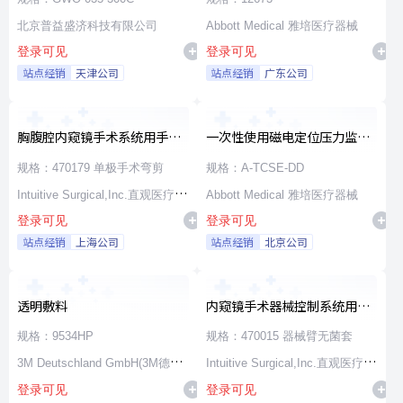
北京普益盛济科技有限公司
Abbott Medical 雅培医疗器械
登录可见
登录可见
站点经销
天津公司
站点经销
广东公司
胸腹腔内窥镜手术系统用手术
一次性使用磁电定位压力监测
器械
消融导管
规格：470179 单极手术弯剪
规格：A-TCSE-DD
Intuitive Surgical,Inc.直观医疗公
Abbott Medical 雅培医疗器械
登录可见
登录可见
司
站点经销
上海公司
站点经销
北京公司
透明敷料
内窥镜手术器械控制系统用无
源器械和附件
规格：9534HP
规格：470015 器械臂无菌套
3M Deutschland GmbH(3M德国
Intuitive Surgical,Inc.直观医疗公
登录可见
登录可见
公司)
司