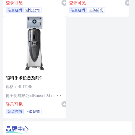
登录可见
登录可见
站点经销
湖北公司
站点经销
国药新光
眼科手术设备及附件
规格：BL11145
博士伦有限公司Bausch&Lomb
登录可见
Incorporated
站点经销
上海瑞德
品牌中心