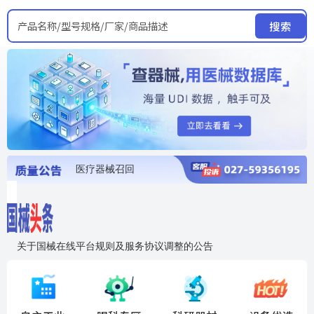
产品名称/型号规格/厂家/商品描述
搜索
医疗器械召回
国家局发布暂停进口销售使用信息
医疗器械证照注销
医疗器械暂停进口、经营和使用
医疗器械召回
关于国械在线平台规则及服务协议调整的公告
入"晓鹏"，抢百亿医械商机
国械在线移动端2.0焕新上线！让交易更简单，让商机更清晰！
国药创研AED开启全国招商
【免费报名】12月19日，冷链医疗器械质量管理规范要点&国产优品应用公益培训