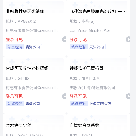
非吸收性聚丙烯缝线
飞秒激光角膜屈光治疗机-一次
性使用无菌治疗包
规格：VP557X-2
规格：小号(S)
柯惠有限责任公司Covidien llc
Carl Zeiss Meditec AG
登录可见
登录可见
站点经销
青海公司
站点经销
天津公司
合成可吸收性外科缝线
神经监护气管插管
规格：GL182
规格：NIMED070
柯惠有限责任公司Covidien llc
美敦力(上海)管理有限公司
登录可见
登录可见
站点经销
青海公司
站点经销
上海国际医药
亲水涂层导丝
血管缝合器系统
规格：GWO-035-300C
规格：12673