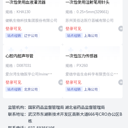
一次性使用血液灌流器
一次性使用注射笔用针头
规格：KHA130
规格：0.25×5mm(329661)
健帆生物科技集团股份有限公司
苏州英佰达医疗器械有限公司
登录可见
登录可见
站点经销
辽宁公司
站点经销
上海公司
心腔内超声导管
一次性压力传感器
规格：D087031
规格：PX260
爱尔湾生物医学公司Irvine
爱德华兹生命科学有限责任公司
登录可见
登录可见
Biomedical,Inc. a St. Jude
Edwards Lifesciences LLC
站点经销
北京公司
站点经销
上海公司
Medical Company
监管机构：
国家药品监督管理局 湖北省药品监督管理局
联系地址：
武汉市东湖新技术开发区高新大道666号CRO办公区B
栋
联系电话：
027-59356195