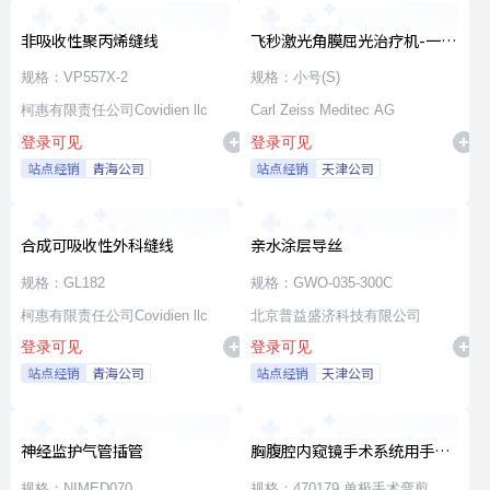
非吸收性聚丙烯缝线
飞秒激光角膜屈光治疗机-一次
性使用无菌治疗包
规格：VP557X-2
规格：小号(S)
柯惠有限责任公司Covidien llc
Carl Zeiss Meditec AG
登录可见
登录可见
站点经销
青海公司
站点经销
天津公司
合成可吸收性外科缝线
亲水涂层导丝
规格：GL182
规格：GWO-035-300C
柯惠有限责任公司Covidien llc
北京普益盛济科技有限公司
登录可见
登录可见
站点经销
青海公司
站点经销
天津公司
神经监护气管插管
胸腹腔内窥镜手术系统用手术
器械
规格：NIMED070
规格：470179 单极手术弯剪