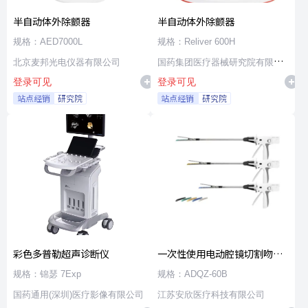
半自动体外除颤器
半自动体外除颤器
规格：AED7000L
规格：Reliver 600H
北京麦邦光电仪器有限公司
国药集团医疗器械研究院有限公
登录可见
登录可见
司
站点经销
研究院
站点经销
研究院
彩色多普勒超声诊断仪
一次性使用电动腔镜切割吻合
器及组件
规格：锦瑟 7Exp
规格：ADQZ-60B
国药通用(深圳)医疗影像有限公司
江苏安欣医疗科技有限公司