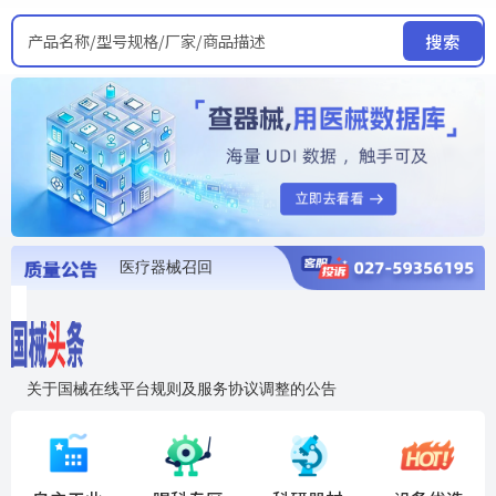
产品名称/型号规格/厂家/商品描述
搜索
医疗器械召回
国家局发布暂停进口销售使用信息
医疗器械证照注销
医疗器械暂停进口、经营和使用
医疗器械召回
关于国械在线平台规则及服务协议调整的公告
入"晓鹏"，抢百亿医械商机
国械在线移动端2.0焕新上线！让交易更简单，让商机更清晰！
国药创研AED开启全国招商
【免费报名】12月19日，冷链医疗器械质量管理规范要点&国产优品应用公益培训