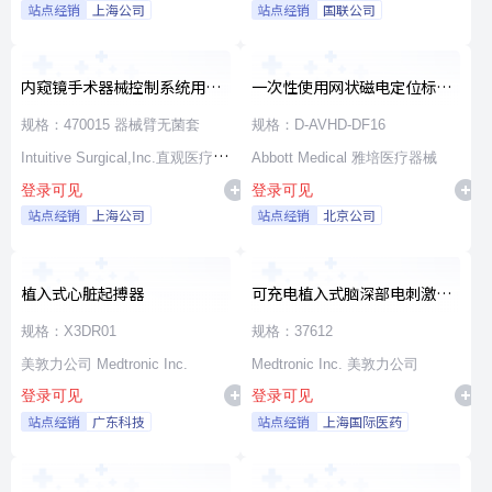
站点经销
上海公司
站点经销
国联公司
内窥镜手术器械控制系统用无
一次性使用网状磁电定位标测
源器械和附件
导管
规格：470015 器械臂无菌套
规格：D-AVHD-DF16
Intuitive Surgical,Inc.直观医疗公
Abbott Medical 雅培医疗器械
登录可见
登录可见
司
站点经销
上海公司
站点经销
北京公司
植入式心脏起搏器
可充电植入式脑深部电刺激脉
冲发生器套件
规格：X3DR01
规格：37612
美敦力公司 Medtronic Inc.
Medtronic Inc. 美敦力公司
登录可见
登录可见
站点经销
广东科技
站点经销
上海国际医药