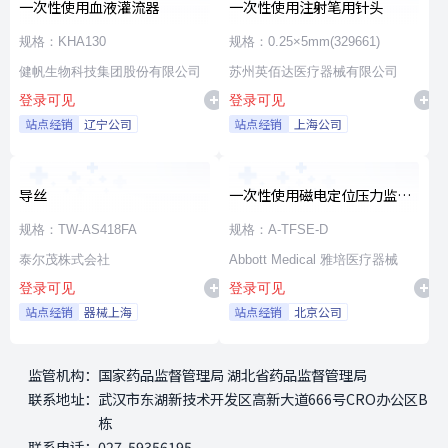
一次性使用血液灌流器
一次性使用注射笔用针头
规格：KHA130
规格：0.25×5mm(329661)
健帆生物科技集团股份有限公司
苏州英佰达医疗器械有限公司
登录可见
登录可见
站点经销
辽宁公司
站点经销
上海公司
导丝
一次性使用磁电定位压力监测
射频消融导管
规格：TW-AS418FA
规格：A-TFSE-D
泰尔茂株式会社
Abbott Medical 雅培医疗器械
登录可见
登录可见
站点经销
器械上海
站点经销
北京公司
监管机构：
国家药品监督管理局 湖北省药品监督管理局
联系地址：
武汉市东湖新技术开发区高新大道666号CRO办公区B
栋
联系电话：
027-59356195