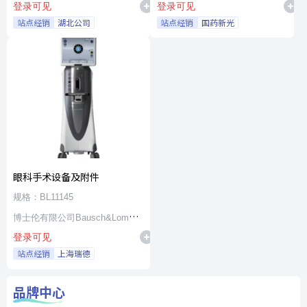
登录可见
登录可见
站点经销
湖北公司
站点经销
国药新光
眼科手术设备及附件
规格：BL11145
博士伦有限公司Bausch&Lomb
登录可见
Incorporated
站点经销
上海瑞德
品牌中心