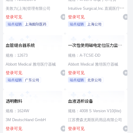
美敦力(上海)管理有限公司
Intuitive Surgical,Inc.直观医疗公
登录可见
登录可见
司
站点经销
上海国际医药
站点经销
上海公司
血管缝合器系统
一次性使用磁电定位压力监测
消融导管
规格：12673
规格：A-TCSE-DD
Abbott Medical 雅培医疗器械
Abbott Medical 雅培医疗器械
登录可见
登录可见
站点经销
广东公司
站点经销
北京公司
透明敷料
血液透析设备
规格：1624W
规格：4008 S Version V10(lite)
3M Deutschland GmbH
江苏费森尤斯医药用品有限公司
登录可见
登录可见