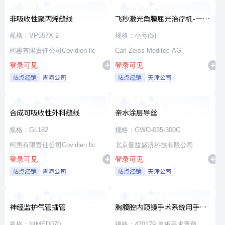
非吸收性聚丙烯缝线
飞秒激光角膜屈光治疗机-一次
性使用无菌治疗包
规格：VP557X-2
规格：小号(S)
柯惠有限责任公司Covidien llc
Carl Zeiss Meditec AG
登录可见
登录可见
站点经销
青海公司
站点经销
天津公司
合成可吸收性外科缝线
亲水涂层导丝
规格：GL182
规格：GWO-035-300C
柯惠有限责任公司Covidien llc
北京普益盛济科技有限公司
登录可见
登录可见
站点经销
青海公司
站点经销
天津公司
神经监护气管插管
胸腹腔内窥镜手术系统用手术
器械
规格：NIMED070
规格：470179 单极手术弯剪