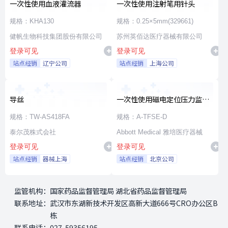
一次性使用血液灌流器
一次性使用注射笔用针头
规格：KHA130
规格：0.25×5mm(329661)
健帆生物科技集团股份有限公司
苏州英佰达医疗器械有限公司
登录可见
登录可见
站点经销
辽宁公司
站点经销
上海公司
导丝
一次性使用磁电定位压力监测
射频消融导管
规格：TW-AS418FA
规格：A-TFSE-D
泰尔茂株式会社
Abbott Medical 雅培医疗器械
登录可见
登录可见
站点经销
器械上海
站点经销
北京公司
监管机构：
国家药品监督管理局 湖北省药品监督管理局
联系地址：
武汉市东湖新技术开发区高新大道666号CRO办公区B
栋
联系电话：
027-59356195