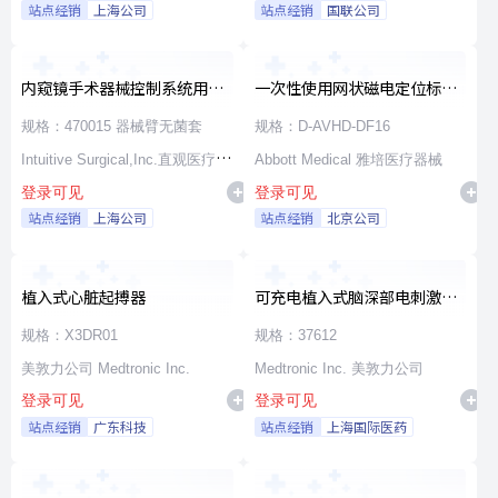
站点经销
上海公司
站点经销
国联公司
内窥镜手术器械控制系统用无
一次性使用网状磁电定位标测
源器械和附件
导管
规格：470015 器械臂无菌套
规格：D-AVHD-DF16
Intuitive Surgical,Inc.直观医疗公
Abbott Medical 雅培医疗器械
登录可见
登录可见
司
站点经销
上海公司
站点经销
北京公司
植入式心脏起搏器
可充电植入式脑深部电刺激脉
冲发生器套件
规格：X3DR01
规格：37612
美敦力公司 Medtronic Inc.
Medtronic Inc. 美敦力公司
登录可见
登录可见
站点经销
广东科技
站点经销
上海国际医药