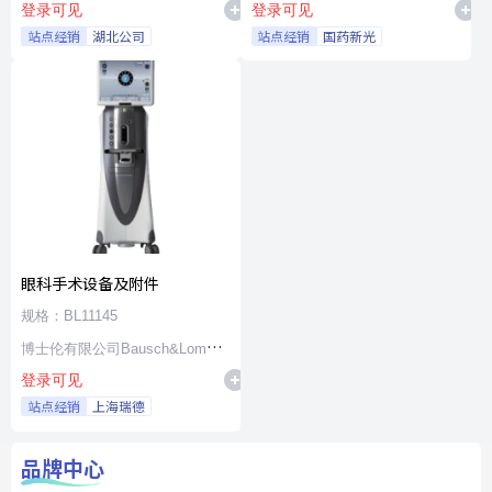
登录可见
登录可见
站点经销
湖北公司
站点经销
国药新光
眼科手术设备及附件
规格：BL11145
博士伦有限公司Bausch&Lomb
登录可见
Incorporated
站点经销
上海瑞德
品牌中心