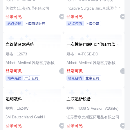
美敦力(上海)管理有限公司
Intuitive Surgical,Inc.直观医疗公
登录可见
登录可见
司
站点经销
上海国际医药
站点经销
上海公司
血管缝合器系统
一次性使用磁电定位压力监测
消融导管
规格：12673
规格：A-TCSE-DD
Abbott Medical 雅培医疗器械
Abbott Medical 雅培医疗器械
登录可见
登录可见
站点经销
广东公司
站点经销
北京公司
透明敷料
血液透析设备
规格：1624W
规格：4008 S Version V10(lite)
3M Deutschland GmbH
江苏费森尤斯医药用品有限公司
登录可见
登录可见