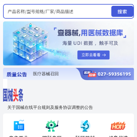
产品名称/型号规格/厂家/商品描述
搜索
医疗器械召回
国家局发布暂停进口销售使用信息
医疗器械证照注销
医疗器械暂停进口、经营和使用
医疗器械召回
关于国械在线平台规则及服务协议调整的公告
入"晓鹏"，抢百亿医械商机
国械在线移动端2.0焕新上线！让交易更简单，让商机更清晰！
国药创研AED开启全国招商
【免费报名】12月19日，冷链医疗器械质量管理规范要点&国产优品应用公益培训