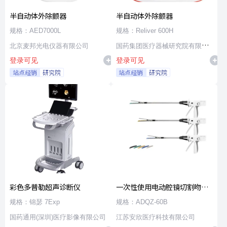
半自动体外除颤器
半自动体外除颤器
规格：AED7000L
规格：Reliver 600H
北京麦邦光电仪器有限公司
国药集团医疗器械研究院有限公
登录可见
登录可见
司
站点经销
研究院
站点经销
研究院
彩色多普勒超声诊断仪
一次性使用电动腔镜切割吻合
器及组件
规格：锦瑟 7Exp
规格：ADQZ-60B
国药通用(深圳)医疗影像有限公司
江苏安欣医疗科技有限公司