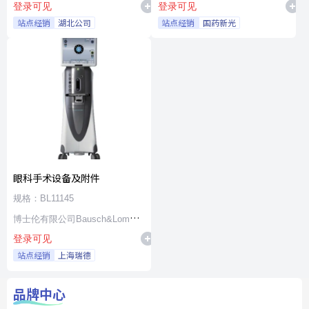
登录可见
登录可见
站点经销
湖北公司
站点经销
国药新光
眼科手术设备及附件
规格：BL11145
博士伦有限公司Bausch&Lomb
登录可见
Incorporated
站点经销
上海瑞德
品牌中心