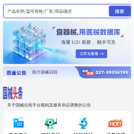
产品名称/型号规格/厂家/商品描述
搜索
医疗器械召回
国家局发布暂停进口销售使用信息
医疗器械证照注销
医疗器械暂停进口、经营和使用
医疗器械召回
关于国械在线平台规则及服务协议调整的公告
入"晓鹏"，抢百亿医械商机
国械在线移动端2.0焕新上线！让交易更简单，让商机更清晰！
国药创研AED开启全国招商
【免费报名】12月19日，冷链医疗器械质量管理规范要点&国产优品应用公益培训