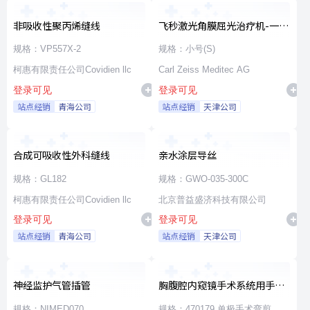
非吸收性聚丙烯缝线
飞秒激光角膜屈光治疗机-一次
性使用无菌治疗包
规格：VP557X-2
规格：小号(S)
柯惠有限责任公司Covidien llc
Carl Zeiss Meditec AG
登录可见
登录可见
站点经销
青海公司
站点经销
天津公司
合成可吸收性外科缝线
亲水涂层导丝
规格：GL182
规格：GWO-035-300C
柯惠有限责任公司Covidien llc
北京普益盛济科技有限公司
登录可见
登录可见
站点经销
青海公司
站点经销
天津公司
神经监护气管插管
胸腹腔内窥镜手术系统用手术
器械
规格：NIMED070
规格：470179 单极手术弯剪