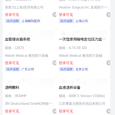
美敦力(上海)管理有限公司
Intuitive Surgical,Inc.直观医疗公
登录可见
登录可见
司
站点经销
上海国际医药
站点经销
上海公司
血管缝合器系统
一次性使用磁电定位压力监测
消融导管
规格：12673
规格：A-TCSE-DD
Abbott Medical 雅培医疗器械
Abbott Medical 雅培医疗器械
登录可见
登录可见
站点经销
广东公司
站点经销
北京公司
透明敷料
血液透析设备
规格：9534HP
规格：4008 S Version V10(lite)
3M Deutschland GmbH(3M德国
江苏费森尤斯医药用品有限公司
登录可见
登录可见
公司)