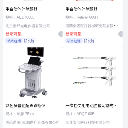
半自动体外除颤器
半自动体外除颤器
规格：AED7000L
规格：Reliver 600H
北京麦邦光电仪器有限公司
国药集团医疗器械研究院有限公
登录可见
登录可见
司
站点经销
研究院
站点经销
研究院
彩色多普勒超声诊断仪
一次性使用电动腔镜切割吻合
器及组件
规格：锦瑟 7Exp
规格：ADQZ-60B
国药通用(深圳)医疗影像有限公司
江苏安欣医疗科技有限公司