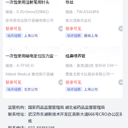
一次性使用注射笔用针头
导丝
规格：0.25×5mm(329661)
规格：TW-AS418FA
苏州英佰达医疗器械有限公司
泰尔茂株式会社
登录可见
登录可见
站点经销
上海公司
站点经销
器械上海
一次性使用磁电定位压力监测
经鼻喂养管
射频消融导管
规格：A-TFSE-D
规格：鼻胃(肠)管,管外径 CH/FR
Abbott Medical 雅培医疗器械
15,管内径 3.5mm,长度 100cm,
费森尤斯卡比股份有限公司
登录可见
登录可见
通用漏斗接头
Fresenius Kabi AG
站点经销
北京公司
站点经销
上海公司
监管机构：
国家药品监督管理局 湖北省药品监督管理局
联系地址：
武汉市东湖新技术开发区高新大道666号CRO办公区B
栋
联系电话：
027-59356195