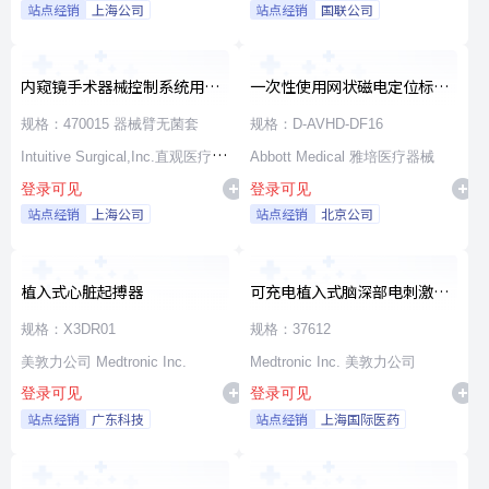
站点经销
上海公司
站点经销
国联公司
内窥镜手术器械控制系统用无
一次性使用网状磁电定位标测
源器械和附件
导管
规格：470015 器械臂无菌套
规格：D-AVHD-DF16
Intuitive Surgical,Inc.直观医疗公
Abbott Medical 雅培医疗器械
登录可见
登录可见
司
站点经销
上海公司
站点经销
北京公司
植入式心脏起搏器
可充电植入式脑深部电刺激脉
冲发生器套件
规格：X3DR01
规格：37612
美敦力公司 Medtronic Inc.
Medtronic Inc. 美敦力公司
登录可见
登录可见
站点经销
广东科技
站点经销
上海国际医药