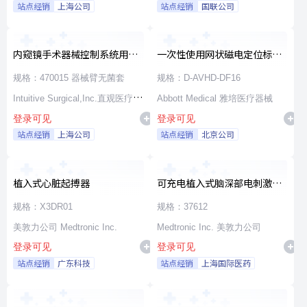
站点经销
上海公司
站点经销
国联公司
内窥镜手术器械控制系统用无
一次性使用网状磁电定位标测
源器械和附件
导管
规格：470015 器械臂无菌套
规格：D-AVHD-DF16
Intuitive Surgical,Inc.直观医疗公
Abbott Medical 雅培医疗器械
登录可见
登录可见
司
站点经销
上海公司
站点经销
北京公司
植入式心脏起搏器
可充电植入式脑深部电刺激脉
冲发生器套件
规格：X3DR01
规格：37612
美敦力公司 Medtronic Inc.
Medtronic Inc. 美敦力公司
登录可见
登录可见
站点经销
广东科技
站点经销
上海国际医药