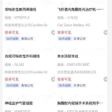
非吸收性聚丙烯缝线
飞秒激光角膜屈光治疗机-一次
性使用无菌治疗包
规格：VP557X-2
规格：小号(S)
柯惠有限责任公司Covidien llc
Carl Zeiss Meditec AG
登录可见
登录可见
站点经销
青海公司
站点经销
天津公司
合成可吸收性外科缝线
亲水涂层导丝
规格：GL182
规格：GWO-035-300C
柯惠有限责任公司Covidien llc
北京普益盛济科技有限公司
登录可见
登录可见
站点经销
青海公司
站点经销
天津公司
神经监护气管插管
胸腹腔内窥镜手术系统用手术
器械
规格：NIMED070
规格：470179 单极手术弯剪