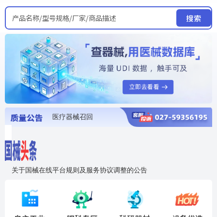
产品名称/型号规格/厂家/商品描述
搜索
医疗器械召回
国家局发布暂停进口销售使用信息
医疗器械证照注销
医疗器械暂停进口、经营和使用
医疗器械召回
关于国械在线平台规则及服务协议调整的公告
入"晓鹏"，抢百亿医械商机
国械在线移动端2.0焕新上线！让交易更简单，让商机更清晰！
国药创研AED开启全国招商
【免费报名】12月19日，冷链医疗器械质量管理规范要点&国产优品应用公益培训