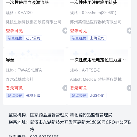
一次性使用血液灌流器
一次性使用注射笔用针头
规格：KHA130
规格：0.25×5mm(329661)
健帆生物科技集团股份有限公司
苏州英佰达医疗器械有限公司
登录可见
登录可见
站点经销
辽宁公司
站点经销
上海公司
导丝
一次性使用磁电定位压力监测
射频消融导管
规格：TW-AS418FA
规格：A-TFSE-D
泰尔茂株式会社
Abbott Medical 雅培医疗器械
登录可见
登录可见
站点经销
器械上海
站点经销
北京公司
监管机构：
国家药品监督管理局 湖北省药品监督管理局
联系地址：
武汉市东湖新技术开发区高新大道666号CRO办公区B
栋
联系电话：
027-59356195