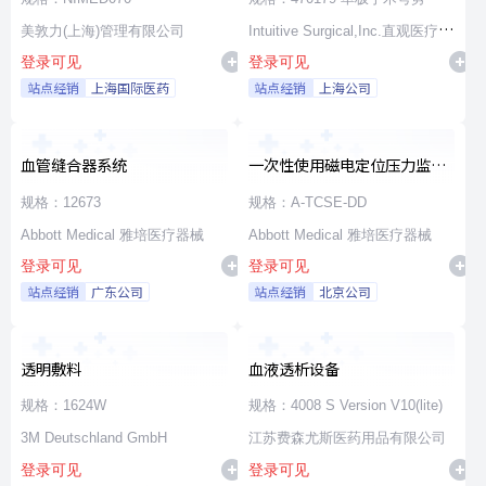
美敦力(上海)管理有限公司
Intuitive Surgical,Inc.直观医疗公
登录可见
登录可见
司
站点经销
上海国际医药
站点经销
上海公司
血管缝合器系统
一次性使用磁电定位压力监测
消融导管
规格：12673
规格：A-TCSE-DD
Abbott Medical 雅培医疗器械
Abbott Medical 雅培医疗器械
登录可见
登录可见
站点经销
广东公司
站点经销
北京公司
透明敷料
血液透析设备
规格：1624W
规格：4008 S Version V10(lite)
3M Deutschland GmbH
江苏费森尤斯医药用品有限公司
登录可见
登录可见