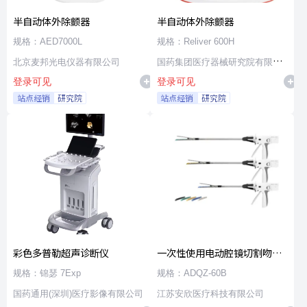
半自动体外除颤器
半自动体外除颤器
规格：AED7000L
规格：Reliver 600H
北京麦邦光电仪器有限公司
国药集团医疗器械研究院有限公
登录可见
登录可见
司
站点经销
研究院
站点经销
研究院
彩色多普勒超声诊断仪
一次性使用电动腔镜切割吻合
器及组件
规格：锦瑟 7Exp
规格：ADQZ-60B
国药通用(深圳)医疗影像有限公司
江苏安欣医疗科技有限公司