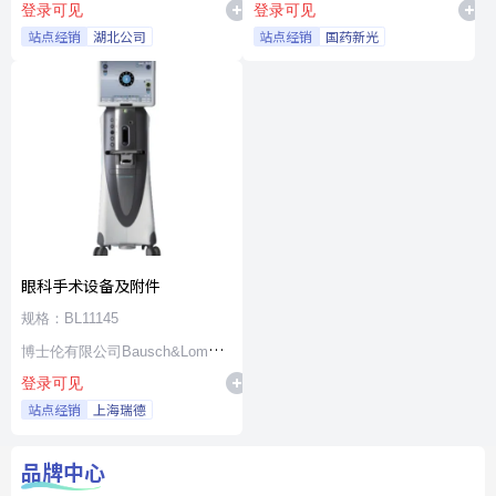
登录可见
登录可见
站点经销
湖北公司
站点经销
国药新光
眼科手术设备及附件
规格：BL11145
博士伦有限公司Bausch&Lomb
登录可见
Incorporated
站点经销
上海瑞德
品牌中心