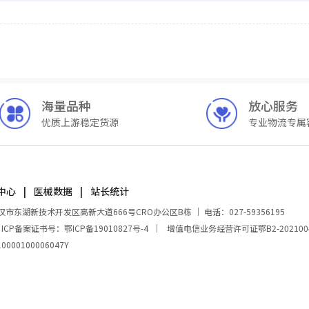
海量品种
放心服务
优质上游稳定货源
专业物流专属
中心
医械数据
站长统计
湖新技术开发区高新大道666号CRO办公区B栋 ｜ 电话：027-59356195
｜
ICP备案证书号：鄂ICP备19010827号-4
｜
增值电信业务经营许可证鄂B2-202100
00100006047Y