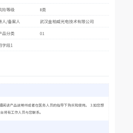
风险等级
Ⅱ类
册人/备案人
武汉金柏威光电技术有限公司
产品分类
01
用字段1
细阅读产品说明书或者在医务人员的指导下购买和使用。 3.如您想
后台将有工作人员与您联系。