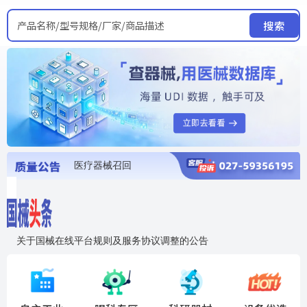
产品名称/型号规格/厂家/商品描述
搜索
医疗器械召回
国家局发布暂停进口销售使用信息
医疗器械证照注销
医疗器械暂停进口、经营和使用
医疗器械召回
关于国械在线平台规则及服务协议调整的公告
入"晓鹏"，抢百亿医械商机
国械在线移动端2.0焕新上线！让交易更简单，让商机更清晰！
国药创研AED开启全国招商
【免费报名】12月19日，冷链医疗器械质量管理规范要点&国产优品应用公益培训