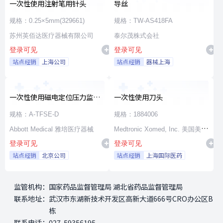
一次性使用注射笔用针头
导丝
规格：0.25×5mm(329661)
规格：TW-AS418FA
苏州英佰达医疗器械有限公司
泰尔茂株式会社
登录可见
登录可见
站点经销
上海公司
站点经销
器械上海
一次性使用磁电定位压力监测
一次性使用刀头
射频消融导管
规格：A-TFSE-D
规格：1884006
Abbott Medical 雅培医疗器械
Medtronic Xomed, Inc. 美国美敦
登录可见
登录可见
力施美敦股份有限公司
站点经销
北京公司
站点经销
上海国际医药
监管机构：
国家药品监督管理局 湖北省药品监督管理局
联系地址：
武汉市东湖新技术开发区高新大道666号CRO办公区B
栋
联系电话：
027-59356195