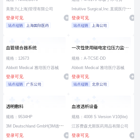
美敦力(上海)管理有限公司
Intuitive Surgical,Inc.直观医疗公
登录可见
登录可见
司
站点经销
上海国际医药
站点经销
上海公司
血管缝合器系统
一次性使用磁电定位压力监测
消融导管
规格：12673
规格：A-TCSE-DD
Abbott Medical 雅培医疗器械
Abbott Medical 雅培医疗器械
登录可见
登录可见
站点经销
广东公司
站点经销
北京公司
透明敷料
血液透析设备
规格：9534HP
规格：4008 S Version V10(lite)
3M Deutschland GmbH(3M德国
江苏费森尤斯医药用品有限公司
登录可见
登录可见
公司)