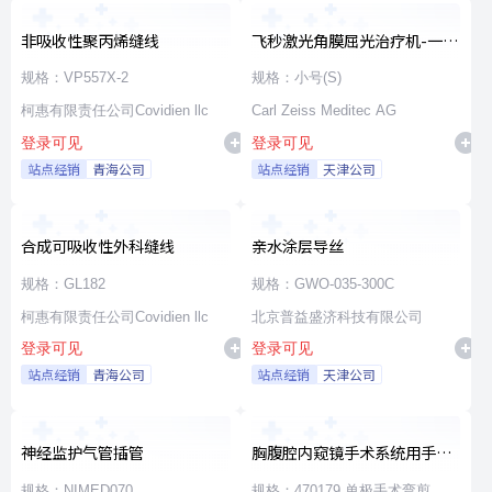
非吸收性聚丙烯缝线
飞秒激光角膜屈光治疗机-一次
性使用无菌治疗包
规格：VP557X-2
规格：小号(S)
柯惠有限责任公司Covidien llc
Carl Zeiss Meditec AG
登录可见
登录可见
站点经销
青海公司
站点经销
天津公司
合成可吸收性外科缝线
亲水涂层导丝
规格：GL182
规格：GWO-035-300C
柯惠有限责任公司Covidien llc
北京普益盛济科技有限公司
登录可见
登录可见
站点经销
青海公司
站点经销
天津公司
神经监护气管插管
胸腹腔内窥镜手术系统用手术
器械
规格：NIMED070
规格：470179 单极手术弯剪