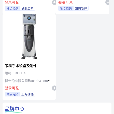
登录可见
登录可见
站点经销
湖北公司
站点经销
国药新光
眼科手术设备及附件
规格：BL11145
博士伦有限公司Bausch&Lomb
登录可见
Incorporated
站点经销
上海瑞德
品牌中心