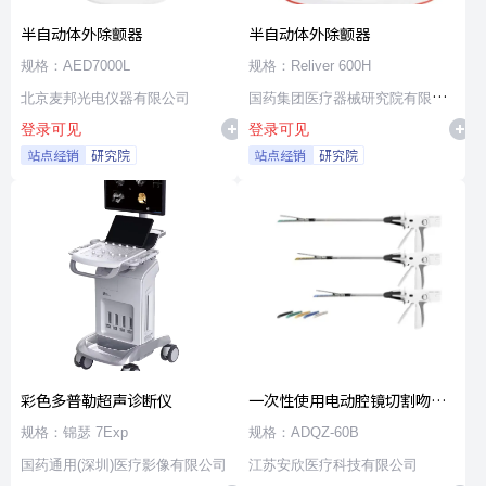
半自动体外除颤器
半自动体外除颤器
规格：AED7000L
规格：Reliver 600H
北京麦邦光电仪器有限公司
国药集团医疗器械研究院有限公
登录可见
登录可见
司
站点经销
研究院
站点经销
研究院
彩色多普勒超声诊断仪
一次性使用电动腔镜切割吻合
器及组件
规格：锦瑟 7Exp
规格：ADQZ-60B
国药通用(深圳)医疗影像有限公司
江苏安欣医疗科技有限公司