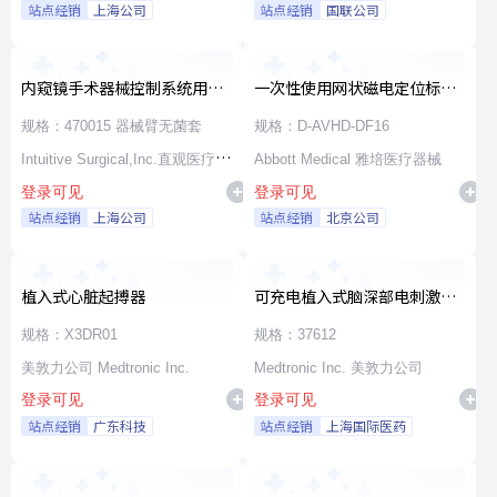
站点经销
上海公司
站点经销
国联公司
内窥镜手术器械控制系统用无
一次性使用网状磁电定位标测
源器械和附件
导管
规格：470015 器械臂无菌套
规格：D-AVHD-DF16
Intuitive Surgical,Inc.直观医疗公
Abbott Medical 雅培医疗器械
登录可见
登录可见
司
站点经销
上海公司
站点经销
北京公司
植入式心脏起搏器
可充电植入式脑深部电刺激脉
冲发生器套件
规格：X3DR01
规格：37612
美敦力公司 Medtronic Inc.
Medtronic Inc. 美敦力公司
登录可见
登录可见
站点经销
广东科技
站点经销
上海国际医药