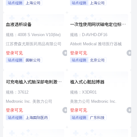
站点经销
上海公司
站点经销
上海公司
血液透析设备
一次性使用网状磁电定位标测
导管
规格：4008 S Version V10(lite)
规格：D-AVHD-DF16
江苏费森尤斯医药用品有限公司
Abbott Medical 雅培医疗器械
登录可见
登录可见
站点经销
国联公司
站点经销
北京公司
可充电植入式脑深部电刺激脉
植入式心脏起搏器
冲发生器套件
规格：37612
规格：X3DR01
Medtronic Inc. 美敦力公司
美敦力公司 Medtronic Inc.
登录可见
登录可见
站点经销
上海国际医药
站点经销
广东科技