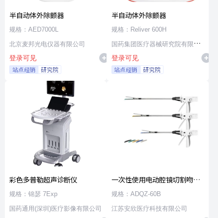
半自动体外除颤器
半自动体外除颤器
规格：AED7000L
规格：Reliver 600H
北京麦邦光电仪器有限公司
国药集团医疗器械研究院有限公
登录可见
登录可见
司
站点经销
研究院
站点经销
研究院
彩色多普勒超声诊断仪
一次性使用电动腔镜切割吻合
器及组件
规格：锦瑟 7Exp
规格：ADQZ-60B
国药通用(深圳)医疗影像有限公司
江苏安欣医疗科技有限公司