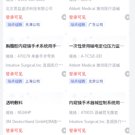
北京普益盛济科技有限公司
Abbott Medical 雅培医疗器械
登录可见
登录可见
站点经销
天津公司
站点经销
广东公司
胸腹腔内窥镜手术系统用手术
一次性使用磁电定位压力监测
器械
消融导管
规格：470179 单极手术弯剪
规格：A-TCSE-DD
Intuitive Surgical,Inc.直观医疗公
Abbott Medical 雅培医疗器械
登录可见
登录可见
司
站点经销
上海公司
站点经销
北京公司
透明敷料
内窥镜手术器械控制系统用无
源器械和附件
规格：9534HP
规格：470015 器械臂无菌套
3M Deutschland GmbH(3M德国
Intuitive Surgical,Inc.直观医疗公
登录可见
登录可见
公司)
司