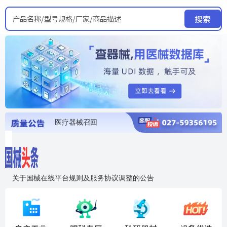
产品名称/型号规格/厂家/商品描述
搜索
医疗器械召回
国家局发布暂停进口销售使用信息
医疗器械证照注销
医疗器械暂停进口、经营和使用
医疗器械召回
关于国械在线平台规则及服务协议调整的公告
入"晓鹏"，抢百亿医械商机
国械在线移动端2.0焕新上线！让交易更简单，让商机更清晰！
国药创研AED开启全国招商
【免费报名】12月19日，冷链医疗器械质量管理规范要点&国产优品应用公益培训