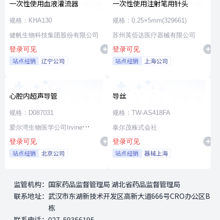
一次性使用血液灌流器
一次性使用注射笔用针头
规格：KHA130
规格：0.25×5mm(329661)
健帆生物科技集团股份有限公司
苏州英佰达医疗器械有限公司
登录可见
登录可见
站点经销
辽宁公司
站点经销
上海公司
心腔内超声导管
导丝
规格：D087031
规格：TW-AS418FA
爱尔湾生物医学公司Irvine
泰尔茂株式会社
登录可见
登录可见
Biomedical,Inc. a St. Jude
站点经销
北京公司
站点经销
器械上海
Medical Company
监管机构：
国家药品监督管理局 湖北省药品监督管理局
联系地址：
武汉市东湖新技术开发区高新大道666号CRO办公区B
栋
联系电话：
027-59356195