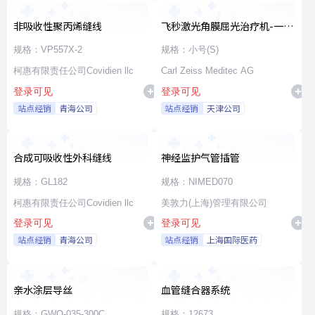
非吸收性聚丙烯缝线
飞秒激光角膜屈光治疗机-一次
性使用无菌治疗包
规格：VP557X-2
规格：小号(S)
柯惠有限责任公司Covidien llc
Carl Zeiss Meditec AG
登录可见
登录可见
站点经销
青海公司
站点经销
天津公司
合成可吸收性外科缝线
神经监护气管插管
规格：GL182
规格：NIMED070
柯惠有限责任公司Covidien llc
美敦力(上海)管理有限公司
登录可见
登录可见
站点经销
青海公司
站点经销
上海国际医药
亲水涂层导丝
血管缝合器系统
规格：GWO-035-300C
规格：12673