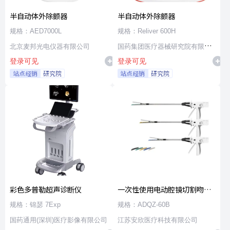
半自动体外除颤器
半自动体外除颤器
规格：AED7000L
规格：Reliver 600H
北京麦邦光电仪器有限公司
国药集团医疗器械研究院有限公
登录可见
登录可见
司
站点经销
研究院
站点经销
研究院
彩色多普勒超声诊断仪
一次性使用电动腔镜切割吻合
器及组件
规格：锦瑟 7Exp
规格：ADQZ-60B
国药通用(深圳)医疗影像有限公司
江苏安欣医疗科技有限公司