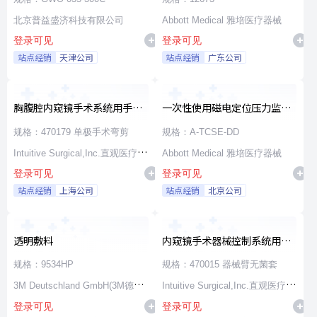
北京普益盛济科技有限公司
Abbott Medical 雅培医疗器械
登录可见
登录可见
站点经销
天津公司
站点经销
广东公司
胸腹腔内窥镜手术系统用手术
一次性使用磁电定位压力监测
器械
消融导管
规格：470179 单极手术弯剪
规格：A-TCSE-DD
Intuitive Surgical,Inc.直观医疗公
Abbott Medical 雅培医疗器械
登录可见
登录可见
司
站点经销
上海公司
站点经销
北京公司
透明敷料
内窥镜手术器械控制系统用无
源器械和附件
规格：9534HP
规格：470015 器械臂无菌套
3M Deutschland GmbH(3M德国
Intuitive Surgical,Inc.直观医疗公
登录可见
登录可见
公司)
司