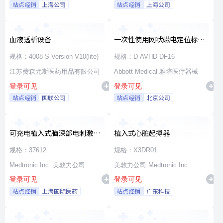
站点经销
上海公司
站点经销
上海公司
血液透析设备
一次性使用网状磁电定位标测
导管
规格：4008 S Version V10(lite)
规格：D-AVHD-DF16
江苏费森尤斯医药用品有限公司
Abbott Medical 雅培医疗器械
登录可见
登录可见
站点经销
国联公司
站点经销
北京公司
可充电植入式脑深部电刺激脉
植入式心脏起搏器
冲发生器套件
规格：37612
规格：X3DR01
Medtronic Inc. 美敦力公司
美敦力公司 Medtronic Inc.
登录可见
登录可见
站点经销
上海国际医药
站点经销
广东科技