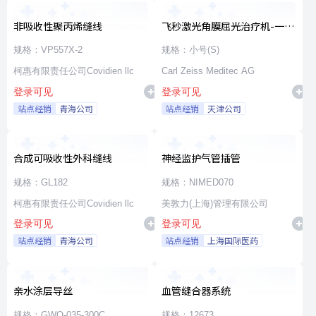
非吸收性聚丙烯缝线
飞秒激光角膜屈光治疗机-一次
性使用无菌治疗包
规格：VP557X-2
规格：小号(S)
柯惠有限责任公司Covidien llc
Carl Zeiss Meditec AG
登录可见
登录可见
站点经销
青海公司
站点经销
天津公司
合成可吸收性外科缝线
神经监护气管插管
规格：GL182
规格：NIMED070
柯惠有限责任公司Covidien llc
美敦力(上海)管理有限公司
登录可见
登录可见
站点经销
青海公司
站点经销
上海国际医药
亲水涂层导丝
血管缝合器系统
规格：GWO-035-300C
规格：12673