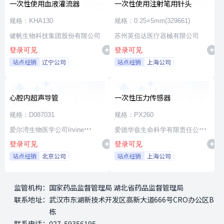
一次性使用血液灌流器
一次性使用注射笔用针头
规格：KHA130
规格：0.25×5mm(329661)
健帆生物科技集团股份有限公司
苏州英佰达医疗器械有限公司
登录可见
登录可见
站点经销
辽宁公司
站点经销
上海公司
心腔内超声导管
一次性压力传感器
规格：D087031
规格：PX260
爱尔湾生物医学公司Irvine
爱德华兹生命科学有限责任公司
登录可见
登录可见
Biomedical,Inc. a St. Jude
Edwards Lifesciences LLC
站点经销
北京公司
站点经销
上海公司
Medical Company
监管机构：
国家药品监督管理局 湖北省药品监督管理局
联系地址：
武汉市东湖新技术开发区高新大道666号CRO办公区B
栋
联系电话：
027-59356195