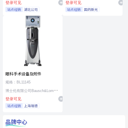
登录可见
登录可见
站点经销
湖北公司
站点经销
国药新光
眼科手术设备及附件
规格：BL11145
博士伦有限公司Bausch&Lomb
登录可见
Incorporated
站点经销
上海瑞德
品牌中心