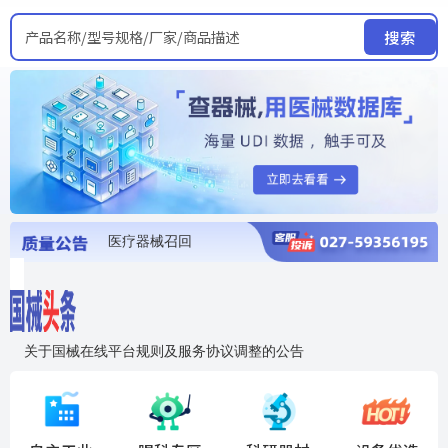
产品名称/型号规格/厂家/商品描述
搜索
医疗器械召回
国家局发布暂停进口销售使用信息
医疗器械证照注销
医疗器械暂停进口、经营和使用
医疗器械召回
关于国械在线平台规则及服务协议调整的公告
入"晓鹏"，抢百亿医械商机
国械在线移动端2.0焕新上线！让交易更简单，让商机更清晰！
国药创研AED开启全国招商
【免费报名】12月19日，冷链医疗器械质量管理规范要点&国产优品应用公益培训