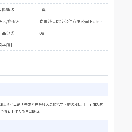
风险等级
Ⅱ类
册人/备案人
费雪派克医疗保健有限公司 Fisher & Paykel Healthcare Limited
产品分类
08
用字段1
细阅读产品说明书或者在医务人员的指导下购买和使用。 3.如您想
后台将有工作人员与您联系。