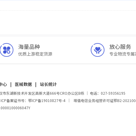
海量品种
放心服务
优质上游稳定货源
专业物流专属
中心
医械数据
站长统计
湖新技术开发区高新大道666号CRO办公区B栋 ｜ 电话：027-59356195
｜
ICP备案证书号：鄂ICP备19010827号-4
｜
增值电信业务经营许可证鄂B2-202100
00100006047Y