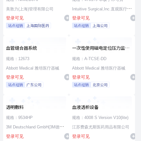
美敦力(上海)管理有限公司
Intuitive Surgical,Inc.直观医疗公
登录可见
登录可见
司
站点经销
上海国际医药
站点经销
上海公司
血管缝合器系统
一次性使用磁电定位压力监测
消融导管
规格：12673
规格：A-TCSE-DD
Abbott Medical 雅培医疗器械
Abbott Medical 雅培医疗器械
登录可见
登录可见
站点经销
广东公司
站点经销
北京公司
透明敷料
血液透析设备
规格：9534HP
规格：4008 S Version V10(lite)
3M Deutschland GmbH(3M德国
江苏费森尤斯医药用品有限公司
登录可见
登录可见
公司)