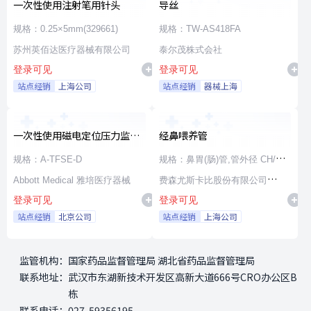
一次性使用注射笔用针头
导丝
规格：0.25×5mm(329661)
规格：TW-AS418FA
苏州英佰达医疗器械有限公司
泰尔茂株式会社
登录可见
登录可见
站点经销
上海公司
站点经销
器械上海
一次性使用磁电定位压力监测
经鼻喂养管
射频消融导管
规格：A-TFSE-D
规格：鼻胃(肠)管,管外径 CH/FR
Abbott Medical 雅培医疗器械
15,管内径 3.5mm,长度 100cm,
费森尤斯卡比股份有限公司
登录可见
登录可见
通用漏斗接头
Fresenius Kabi AG
站点经销
北京公司
站点经销
上海公司
监管机构：
国家药品监督管理局 湖北省药品监督管理局
联系地址：
武汉市东湖新技术开发区高新大道666号CRO办公区B
栋
联系电话：
027-59356195