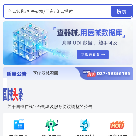
产品名称/型号规格/厂家/商品描述
搜索
医疗器械召回
国家局发布暂停进口销售使用信息
医疗器械证照注销
医疗器械暂停进口、经营和使用
医疗器械召回
关于国械在线平台规则及服务协议调整的公告
入"晓鹏"，抢百亿医械商机
国械在线移动端2.0焕新上线！让交易更简单，让商机更清晰！
国药创研AED开启全国招商
【免费报名】12月19日，冷链医疗器械质量管理规范要点&国产优品应用公益培训