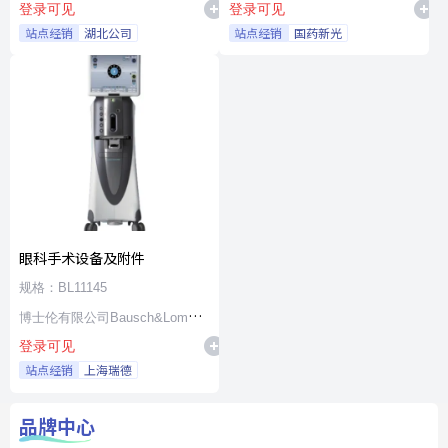
登录可见
登录可见
站点经销
湖北公司
站点经销
国药新光
眼科手术设备及附件
规格：BL11145
博士伦有限公司Bausch&Lomb
登录可见
Incorporated
站点经销
上海瑞德
品牌中心