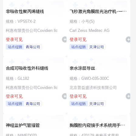
非吸收性聚丙烯缝线
飞秒激光角膜屈光治疗机-一次
性使用无菌治疗包
规格：VP557X-2
规格：小号(S)
柯惠有限责任公司Covidien llc
Carl Zeiss Meditec AG
登录可见
登录可见
站点经销
青海公司
站点经销
天津公司
合成可吸收性外科缝线
亲水涂层导丝
规格：GL182
规格：GWO-035-300C
柯惠有限责任公司Covidien llc
北京普益盛济科技有限公司
登录可见
登录可见
站点经销
青海公司
站点经销
天津公司
神经监护气管插管
胸腹腔内窥镜手术系统用手术
器械
规格：NIMED070
规格：470179 单极手术弯剪