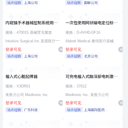
站点经销
上海公司
站点经销
国联公司
内窥镜手术器械控制系统用无
一次性使用网状磁电定位标测
源器械和附件
导管
规格：470015 器械臂无菌套
规格：D-AVHD-DF16
Intuitive Surgical,Inc.直观医疗公
Abbott Medical 雅培医疗器械
登录可见
登录可见
司
站点经销
上海公司
站点经销
北京公司
植入式心脏起搏器
可充电植入式脑深部电刺激脉
冲发生器套件
规格：X3DR01
规格：37612
美敦力公司 Medtronic Inc.
Medtronic Inc. 美敦力公司
登录可见
登录可见
站点经销
广东科技
站点经销
上海国际医药