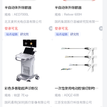
半自动体外除颤器
半自动体外除颤器
规格：AED7000L
规格：Reliver 600H
北京麦邦光电仪器有限公司
国药集团医疗器械研究院有限公
登录可见
登录可见
司
站点经销
研究院
站点经销
研究院
彩色多普勒超声诊断仪
一次性使用电动腔镜切割吻合
器及组件
规格：锦瑟 7Exp
规格：ADQZ-60B
国药通用(深圳)医疗影像有限公司
江苏安欣医疗科技有限公司