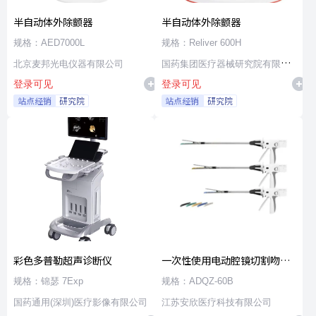
半自动体外除颤器
半自动体外除颤器
规格：AED7000L
规格：Reliver 600H
北京麦邦光电仪器有限公司
国药集团医疗器械研究院有限公
登录可见
登录可见
司
站点经销
研究院
站点经销
研究院
彩色多普勒超声诊断仪
一次性使用电动腔镜切割吻合
器及组件
规格：锦瑟 7Exp
规格：ADQZ-60B
国药通用(深圳)医疗影像有限公司
江苏安欣医疗科技有限公司