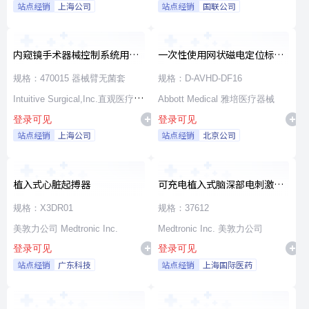
站点经销
上海公司
站点经销
国联公司
内窥镜手术器械控制系统用无
一次性使用网状磁电定位标测
源器械和附件
导管
规格：470015 器械臂无菌套
规格：D-AVHD-DF16
Intuitive Surgical,Inc.直观医疗公
Abbott Medical 雅培医疗器械
登录可见
登录可见
司
站点经销
上海公司
站点经销
北京公司
植入式心脏起搏器
可充电植入式脑深部电刺激脉
冲发生器套件
规格：X3DR01
规格：37612
美敦力公司 Medtronic Inc.
Medtronic Inc. 美敦力公司
登录可见
登录可见
站点经销
广东科技
站点经销
上海国际医药