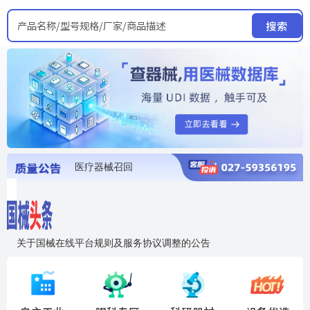
产品名称/型号规格/厂家/商品描述
搜索
医疗器械召回
国家局发布暂停进口销售使用信息
医疗器械证照注销
医疗器械暂停进口、经营和使用
医疗器械召回
关于国械在线平台规则及服务协议调整的公告
入"晓鹏"，抢百亿医械商机
国械在线移动端2.0焕新上线！让交易更简单，让商机更清晰！
国药创研AED开启全国招商
【免费报名】12月19日，冷链医疗器械质量管理规范要点&国产优品应用公益培训