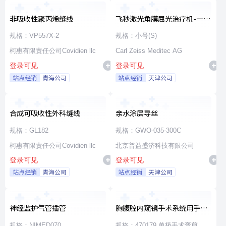
非吸收性聚丙烯缝线
飞秒激光角膜屈光治疗机-一次
性使用无菌治疗包
规格：VP557X-2
规格：小号(S)
柯惠有限责任公司Covidien llc
Carl Zeiss Meditec AG
登录可见
登录可见
站点经销
青海公司
站点经销
天津公司
合成可吸收性外科缝线
亲水涂层导丝
规格：GL182
规格：GWO-035-300C
柯惠有限责任公司Covidien llc
北京普益盛济科技有限公司
登录可见
登录可见
站点经销
青海公司
站点经销
天津公司
神经监护气管插管
胸腹腔内窥镜手术系统用手术
器械
规格：NIMED070
规格：470179 单极手术弯剪