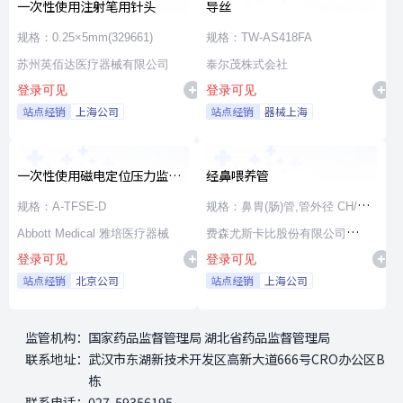
一次性使用注射笔用针头
导丝
规格：0.25×5mm(329661)
规格：TW-AS418FA
苏州英佰达医疗器械有限公司
泰尔茂株式会社
登录可见
登录可见
站点经销
上海公司
站点经销
器械上海
一次性使用磁电定位压力监测
经鼻喂养管
射频消融导管
规格：A-TFSE-D
规格：鼻胃(肠)管,管外径 CH/FR
Abbott Medical 雅培医疗器械
15,管内径 3.5mm,长度 100cm,
费森尤斯卡比股份有限公司
登录可见
登录可见
通用漏斗接头
Fresenius Kabi AG
站点经销
北京公司
站点经销
上海公司
监管机构：
国家药品监督管理局 湖北省药品监督管理局
联系地址：
武汉市东湖新技术开发区高新大道666号CRO办公区B
栋
联系电话：
027-59356195