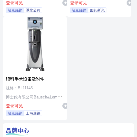
登录可见
登录可见
站点经销
湖北公司
站点经销
国药新光
眼科手术设备及附件
规格：BL11145
博士伦有限公司Bausch&Lomb
登录可见
Incorporated
站点经销
上海瑞德
品牌中心