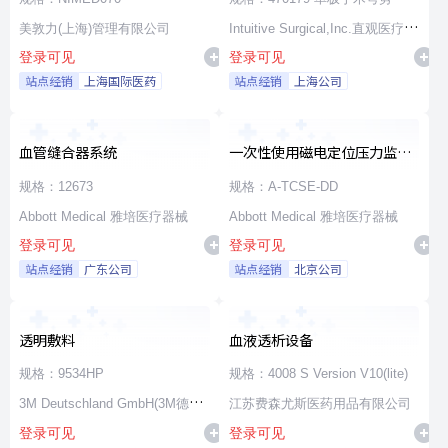
美敦力(上海)管理有限公司
Intuitive Surgical,Inc.直观医疗公
登录可见
登录可见
司
站点经销
上海国际医药
站点经销
上海公司
血管缝合器系统
一次性使用磁电定位压力监测
消融导管
规格：12673
规格：A-TCSE-DD
Abbott Medical 雅培医疗器械
Abbott Medical 雅培医疗器械
登录可见
登录可见
站点经销
广东公司
站点经销
北京公司
透明敷料
血液透析设备
规格：9534HP
规格：4008 S Version V10(lite)
3M Deutschland GmbH(3M德国
江苏费森尤斯医药用品有限公司
登录可见
登录可见
公司)