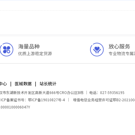
海量品种
放心服务
优质上游稳定货源
专业物流专属
中心
医械数据
站长统计
湖新技术开发区高新大道666号CRO办公区B栋 ｜ 电话：027-59356195
｜
ICP备案证书号：鄂ICP备19010827号-4
｜
增值电信业务经营许可证鄂B2-202100
00100006047Y