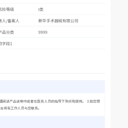
风险等级
Ⅰ类
册人/备案人
新华手术器械有限公司
产品分类
9999
用字段1
细阅读产品说明书或者在医务人员的指导下购买和使用。 3.如您想
后台将有工作人员与您联系。