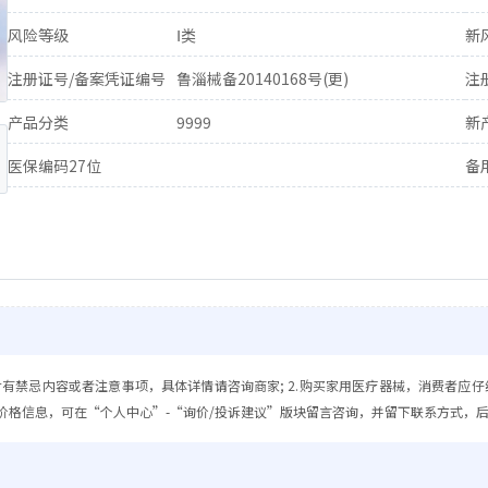
风险等级
Ⅰ类
新
注册证号/备案凭证编号
鲁淄械备20140168号(更)
注
产品分类
9999
新
医保编码27位
备
含有禁忌内容或者注意事项，具体详情请咨询商家; 2.购买家用医疗器械，消费者应仔
价格信息，可在“个人中心”-“询价/投诉建议”版块留言咨询，并留下联系方式，