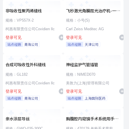
非吸收性聚丙烯缝线
飞秒激光角膜屈光治疗机-一次
性使用无菌治疗包
规格：VP557X-2
规格：小号(S)
柯惠有限责任公司Covidien llc
Carl Zeiss Meditec AG
登录可见
登录可见
站点经销
青海公司
站点经销
天津公司
合成可吸收性外科缝线
神经监护气管插管
规格：GL182
规格：NIMED070
柯惠有限责任公司Covidien llc
美敦力(上海)管理有限公司
登录可见
登录可见
站点经销
青海公司
站点经销
上海国际医药
亲水涂层导丝
胸腹腔内窥镜手术系统用手术
器械
规格：GWO-035-300C
规格：470179 单极手术弯剪