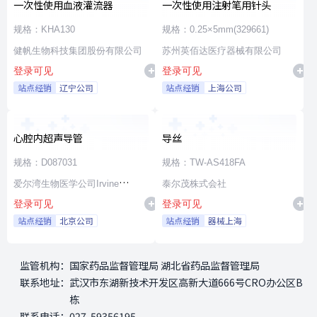
一次性使用血液灌流器
一次性使用注射笔用针头
规格：KHA130
规格：0.25×5mm(329661)
健帆生物科技集团股份有限公司
苏州英佰达医疗器械有限公司
登录可见
登录可见
站点经销
辽宁公司
站点经销
上海公司
心腔内超声导管
导丝
规格：D087031
规格：TW-AS418FA
爱尔湾生物医学公司Irvine
泰尔茂株式会社
登录可见
登录可见
Biomedical,Inc. a St. Jude
站点经销
北京公司
站点经销
器械上海
Medical Company
监管机构：
国家药品监督管理局 湖北省药品监督管理局
联系地址：
武汉市东湖新技术开发区高新大道666号CRO办公区B
栋
联系电话：
027-59356195