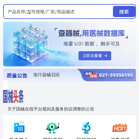
产品名称/型号规格/厂家/商品描述
搜索
医疗器械召回
国家局发布暂停进口销售使用信息
医疗器械证照注销
医疗器械暂停进口、经营和使用
医疗器械召回
关于国械在线平台规则及服务协议调整的公告
入"晓鹏"，抢百亿医械商机
国械在线移动端2.0焕新上线！让交易更简单，让商机更清晰！
国药创研AED开启全国招商
【免费报名】12月19日，冷链医疗器械质量管理规范要点&国产优品应用公益培训