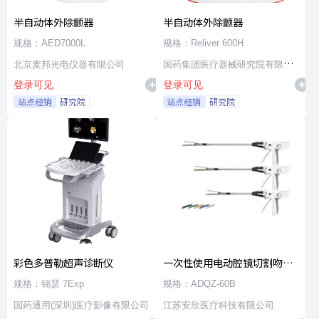
半自动体外除颤器
半自动体外除颤器
规格：AED7000L
规格：Reliver 600H
北京麦邦光电仪器有限公司
国药集团医疗器械研究院有限公
登录可见
登录可见
司
站点经销
研究院
站点经销
研究院
彩色多普勒超声诊断仪
一次性使用电动腔镜切割吻合
器及组件
规格：锦瑟 7Exp
规格：ADQZ-60B
国药通用(深圳)医疗影像有限公司
江苏安欣医疗科技有限公司