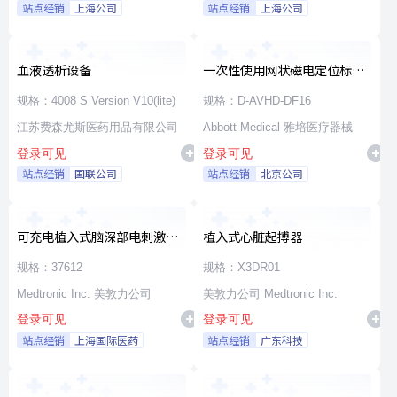
站点经销
上海公司
站点经销
上海公司
血液透析设备
一次性使用网状磁电定位标测
导管
规格：4008 S Version V10(lite)
规格：D-AVHD-DF16
江苏费森尤斯医药用品有限公司
Abbott Medical 雅培医疗器械
登录可见
登录可见
站点经销
国联公司
站点经销
北京公司
可充电植入式脑深部电刺激脉
植入式心脏起搏器
冲发生器套件
规格：37612
规格：X3DR01
Medtronic Inc. 美敦力公司
美敦力公司 Medtronic Inc.
登录可见
登录可见
站点经销
上海国际医药
站点经销
广东科技