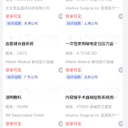
北京普益盛济科技有限公司
Intuitive Surgical,Inc.直观医疗公
登录可见
登录可见
司
站点经销
天津公司
站点经销
上海公司
血管缝合器系统
一次性使用磁电定位压力监测
消融导管
规格：12673
规格：A-TCSE-DD
Abbott Medical 雅培医疗器械
Abbott Medical 雅培医疗器械
登录可见
登录可见
站点经销
广东公司
站点经销
北京公司
透明敷料
内窥镜手术器械控制系统用无
源器械和附件
规格：1624W
规格：470015 器械臂无菌套
3M Deutschland GmbH
Intuitive Surgical,Inc.直观医疗公
登录可见
登录可见
司