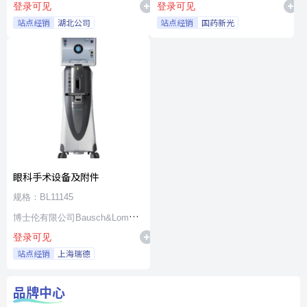
登录可见
登录可见
站点经销
湖北公司
站点经销
国药新光
眼科手术设备及附件
规格：BL11145
博士伦有限公司Bausch&Lomb
登录可见
Incorporated
站点经销
上海瑞德
品牌中心