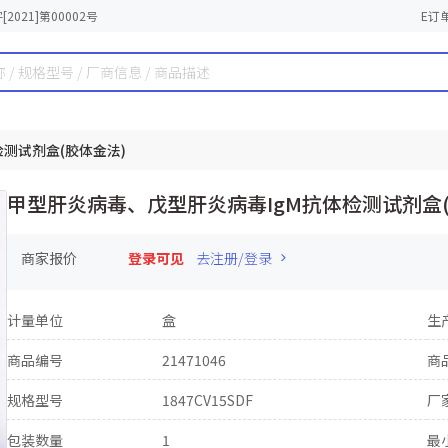
2021]第00002号
E订
测试剂盒(胶体金法)
甲型肝炎病毒、戊型肝炎病毒IgM抗体检测试剂盒(
商家报价
登录可见
去注册/登录
计量单位
盒
生
商品编号
21471046
商
规格型号
1847CV15SDF
厂
包装数量
1
最