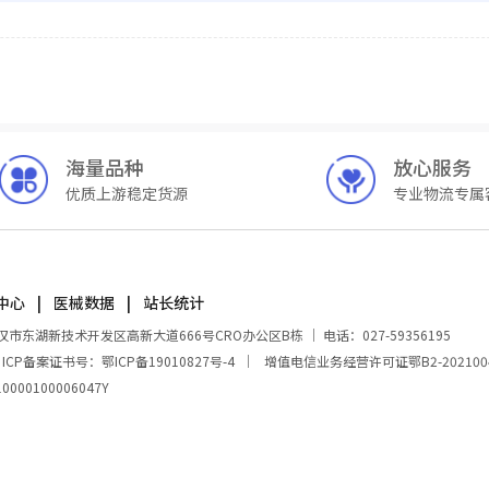
海量品种
放心服务
优质上游稳定货源
专业物流专属
中心
医械数据
站长统计
湖新技术开发区高新大道666号CRO办公区B栋 ｜ 电话：027-59356195
｜
ICP备案证书号：鄂ICP备19010827号-4
｜
增值电信业务经营许可证鄂B2-202100
00100006047Y