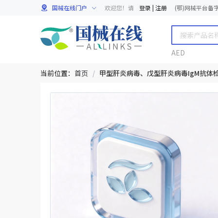
国械在线门户
欢迎您！请
登录
|
注册
(鄂)网械平台备字[
AED
当前位置：
首页
/
甲型肝炎病毒、戊型肝炎病毒IgM抗体检