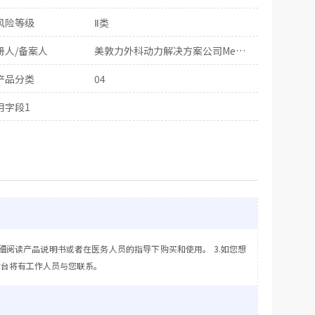
风险等级
Ⅱ类
册人/备案人
美敦力外科动力解决方案公司Medtronic Powered Surgical Solutions
产品分类
04
用字段1
细阅读产品说明书或者在医务人员的指导下购买和使用。 3.如您想
后台将有工作人员与您联系。