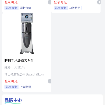
登录可见
登录可见
站点经销
湖北公司
站点经销
国药新光
眼科手术设备及附件
规格：BL11145
博士伦有限公司Bausch&Lomb
登录可见
Incorporated
站点经销
上海瑞德
品牌中心