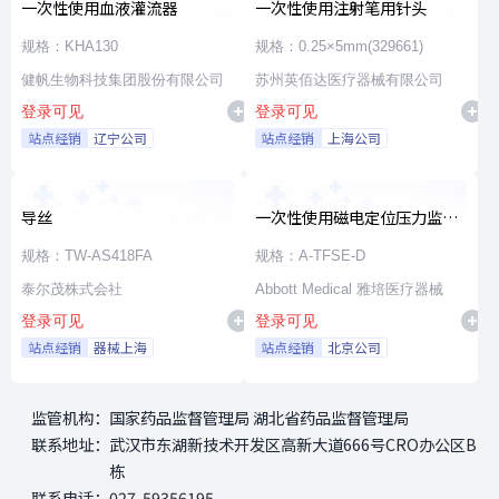
一次性使用血液灌流器
一次性使用注射笔用针头
规格：KHA130
规格：0.25×5mm(329661)
健帆生物科技集团股份有限公司
苏州英佰达医疗器械有限公司
登录可见
登录可见
站点经销
辽宁公司
站点经销
上海公司
导丝
一次性使用磁电定位压力监测
射频消融导管
规格：TW-AS418FA
规格：A-TFSE-D
泰尔茂株式会社
Abbott Medical 雅培医疗器械
登录可见
登录可见
站点经销
器械上海
站点经销
北京公司
监管机构：
国家药品监督管理局 湖北省药品监督管理局
联系地址：
武汉市东湖新技术开发区高新大道666号CRO办公区B
栋
联系电话：
027-59356195