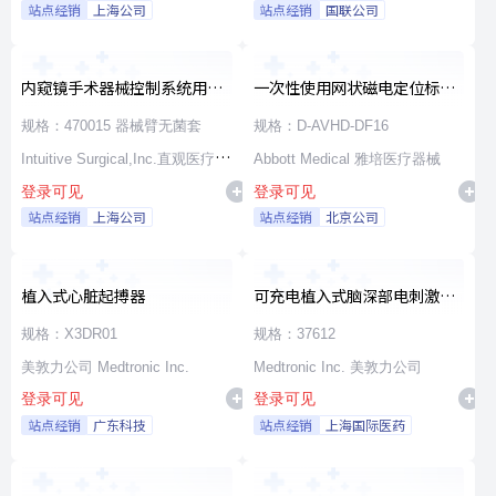
站点经销
上海公司
站点经销
国联公司
内窥镜手术器械控制系统用无
一次性使用网状磁电定位标测
源器械和附件
导管
规格：470015 器械臂无菌套
规格：D-AVHD-DF16
Intuitive Surgical,Inc.直观医疗公
Abbott Medical 雅培医疗器械
登录可见
登录可见
司
站点经销
上海公司
站点经销
北京公司
植入式心脏起搏器
可充电植入式脑深部电刺激脉
冲发生器套件
规格：X3DR01
规格：37612
美敦力公司 Medtronic Inc.
Medtronic Inc. 美敦力公司
登录可见
登录可见
站点经销
广东科技
站点经销
上海国际医药