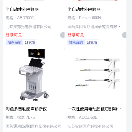
半自动体外除颤器
半自动体外除颤器
规格：AED7000L
规格：Reliver 600H
北京麦邦光电仪器有限公司
国药集团医疗器械研究院有限公
登录可见
登录可见
司
站点经销
研究院
站点经销
研究院
彩色多普勒超声诊断仪
一次性使用电动腔镜切割吻合
器及组件
规格：锦瑟 7Exp
规格：ADQZ-60B
国药通用(深圳)医疗影像有限公司
江苏安欣医疗科技有限公司