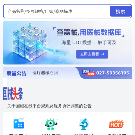
产品名称/型号规格/厂家/商品描述
搜索
医疗器械召回
国家局发布暂停进口销售使用信息
医疗器械证照注销
医疗器械暂停进口、经营和使用
医疗器械召回
关于国械在线平台规则及服务协议调整的公告
入"晓鹏"，抢百亿医械商机
国械在线移动端2.0焕新上线！让交易更简单，让商机更清晰！
国药创研AED开启全国招商
【免费报名】12月19日，冷链医疗器械质量管理规范要点&国产优品应用公益培训