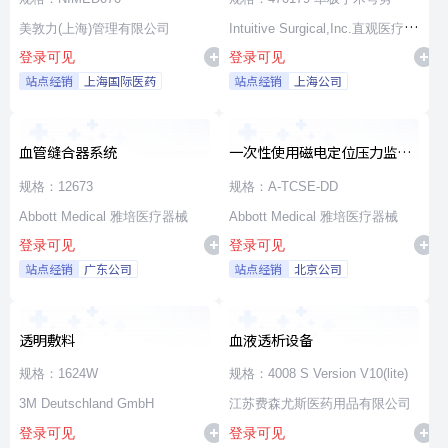
美敦力(上海)管理有限公司
Intuitive Surgical,Inc.直观医疗公
登录可见
登录可见
司
站点经销
上海国际医药
站点经销
上海公司
血管缝合器系统
一次性使用磁电定位压力监测
消融导管
规格：12673
规格：A-TCSE-DD
Abbott Medical 雅培医疗器械
Abbott Medical 雅培医疗器械
登录可见
登录可见
站点经销
广东公司
站点经销
北京公司
透明敷料
血液透析设备
规格：1624W
规格：4008 S Version V10(lite)
3M Deutschland GmbH
江苏费森尤斯医药用品有限公司
登录可见
登录可见