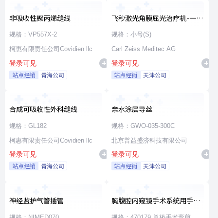
非吸收性聚丙烯缝线
飞秒激光角膜屈光治疗机-一次
性使用无菌治疗包
规格：VP557X-2
规格：小号(S)
柯惠有限责任公司Covidien llc
Carl Zeiss Meditec AG
登录可见
登录可见
站点经销
青海公司
站点经销
天津公司
合成可吸收性外科缝线
亲水涂层导丝
规格：GL182
规格：GWO-035-300C
柯惠有限责任公司Covidien llc
北京普益盛济科技有限公司
登录可见
登录可见
站点经销
青海公司
站点经销
天津公司
神经监护气管插管
胸腹腔内窥镜手术系统用手术
器械
规格：NIMED070
规格：470179 单极手术弯剪