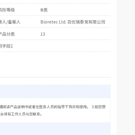
风险等级
Ⅲ类
册人/备案人
Bioretec Ltd. 百优瑞泰克有限公司
产品分类
13
用字段1
细阅读产品说明书或者在医务人员的指导下购买和使用。 3.如您想
后台将有工作人员与您联系。