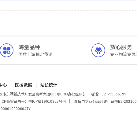
海量品种
放心服务
优质上游稳定货源
专业物流专属
中心
医械数据
站长统计
湖新技术开发区高新大道666号CRO办公区B栋 ｜ 电话：027-59356195
｜
ICP备案证书号：鄂ICP备19010827号-4
｜
增值电信业务经营许可证鄂B2-202100
00100006047Y