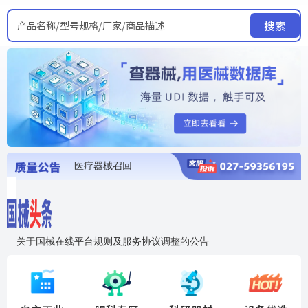
产品名称/型号规格/厂家/商品描述
搜索
医疗器械召回
国家局发布暂停进口销售使用信息
医疗器械证照注销
医疗器械暂停进口、经营和使用
医疗器械召回
关于国械在线平台规则及服务协议调整的公告
入"晓鹏"，抢百亿医械商机
国械在线移动端2.0焕新上线！让交易更简单，让商机更清晰！
国药创研AED开启全国招商
【免费报名】12月19日，冷链医疗器械质量管理规范要点&国产优品应用公益培训