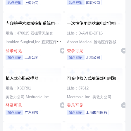
站点经销
上海公司
站点经销
国联公司
内窥镜手术器械控制系统用无
一次性使用网状磁电定位标测
源器械和附件
导管
规格：470015 器械臂无菌套
规格：D-AVHD-DF16
Intuitive Surgical,Inc.直观医疗公
Abbott Medical 雅培医疗器械
登录可见
登录可见
司
站点经销
上海公司
站点经销
北京公司
植入式心脏起搏器
可充电植入式脑深部电刺激脉
冲发生器套件
规格：X3DR01
规格：37612
美敦力公司 Medtronic Inc.
Medtronic Inc. 美敦力公司
登录可见
登录可见
站点经销
广东科技
站点经销
上海国际医药