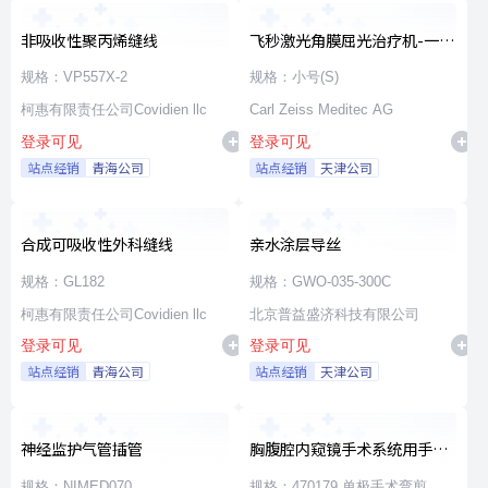
非吸收性聚丙烯缝线
飞秒激光角膜屈光治疗机-一次
性使用无菌治疗包
规格：VP557X-2
规格：小号(S)
柯惠有限责任公司Covidien llc
Carl Zeiss Meditec AG
登录可见
登录可见
站点经销
青海公司
站点经销
天津公司
合成可吸收性外科缝线
亲水涂层导丝
规格：GL182
规格：GWO-035-300C
柯惠有限责任公司Covidien llc
北京普益盛济科技有限公司
登录可见
登录可见
站点经销
青海公司
站点经销
天津公司
神经监护气管插管
胸腹腔内窥镜手术系统用手术
器械
规格：NIMED070
规格：470179 单极手术弯剪