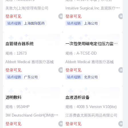
美敦力(上海)管理有限公司
Intuitive Surgical,Inc.直观医疗公
登录可见
登录可见
司
站点经销
上海国际医药
站点经销
上海公司
血管缝合器系统
一次性使用磁电定位压力监测
消融导管
规格：12673
规格：A-TCSE-DD
Abbott Medical 雅培医疗器械
Abbott Medical 雅培医疗器械
登录可见
登录可见
站点经销
广东公司
站点经销
北京公司
透明敷料
血液透析设备
规格：9534HP
规格：4008 S Version V10(lite)
3M Deutschland GmbH(3M德国
江苏费森尤斯医药用品有限公司
登录可见
登录可见
公司)