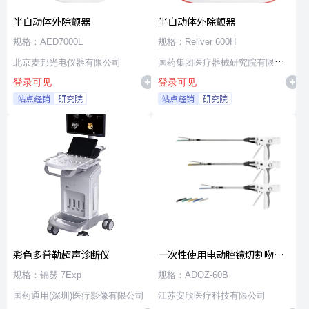
半自动体外除颤器
半自动体外除颤器
规格：AED7000L
规格：Reliver 600H
北京麦邦光电仪器有限公司
国药集团医疗器械研究院有限公
登录可见
登录可见
司
站点经销
研究院
站点经销
研究院
彩色多普勒超声诊断仪
一次性使用电动腔镜切割吻合
器及组件
规格：锦瑟 7Exp
规格：ADQZ-60B
国药通用(深圳)医疗影像有限公司
江苏安欣医疗科技有限公司