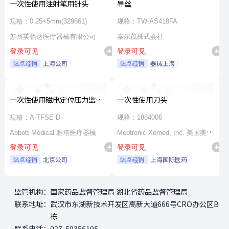
一次性使用注射笔用针头
导丝
规格：0.25×5mm(329661)
规格：TW-AS418FA
苏州英佰达医疗器械有限公司
泰尔茂株式会社
登录可见
登录可见
站点经销
上海公司
站点经销
器械上海
一次性使用磁电定位压力监测
一次性使用刀头
射频消融导管
规格：A-TFSE-D
规格：1884006
Abbott Medical 雅培医疗器械
Medtronic Xomed, Inc. 美国美敦
登录可见
登录可见
力施美敦股份有限公司
站点经销
北京公司
站点经销
上海国际医药
监管机构：
国家药品监督管理局 湖北省药品监督管理局
联系地址：
武汉市东湖新技术开发区高新大道666号CRO办公区B
栋
联系电话：
027-59356195