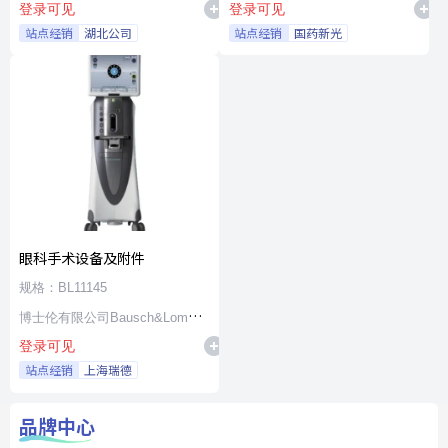
登录可见
登录可见
站点经销
湖北公司
站点经销
国药新光
眼科手术设备及附件
规格：BL11145
博士伦有限公司Bausch&Lomb
登录可见
Incorporated
站点经销
上海瑞德
品牌中心