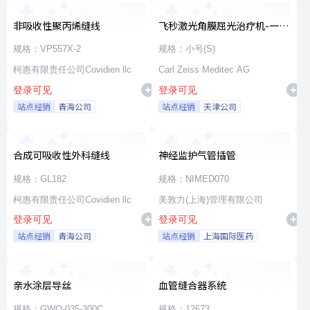
非吸收性聚丙烯缝线
飞秒激光角膜屈光治疗机-一次
性使用无菌治疗包
规格：VP557X-2
规格：小号(S)
柯惠有限责任公司Covidien llc
Carl Zeiss Meditec AG
登录可见
登录可见
站点经销
青海公司
站点经销
天津公司
合成可吸收性外科缝线
神经监护气管插管
规格：GL182
规格：NIMED070
柯惠有限责任公司Covidien llc
美敦力(上海)管理有限公司
登录可见
登录可见
站点经销
青海公司
站点经销
上海国际医药
亲水涂层导丝
血管缝合器系统
规格：GWO-035-300C
规格：12673