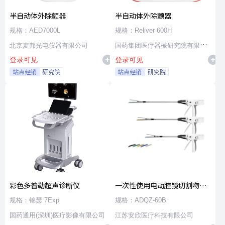
半自动体外除颤器
半自动体外除颤器
规格：AED7000L
规格：Reliver 600H
北京麦邦光电仪器有限公司
国药集团医疗器械研究院有限公
登录可见
登录可见
司
站点经销
研究院
站点经销
研究院
彩色多普勒超声诊断仪
一次性使用电动腔镜切割吻合
器及组件
规格：锦瑟 7Exp
规格：ADQZ-60B
国药通用(深圳)医疗影像有限公司
江苏安欣医疗科技有限公司