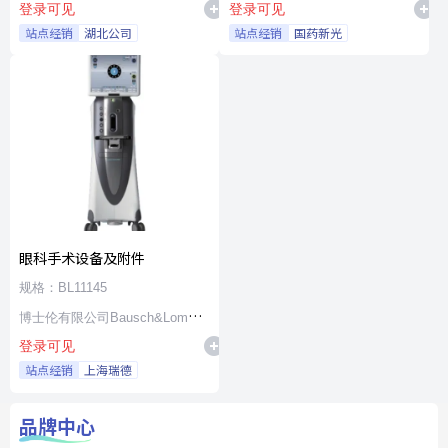
登录可见
登录可见
站点经销
湖北公司
站点经销
国药新光
眼科手术设备及附件
规格：BL11145
博士伦有限公司Bausch&Lomb
登录可见
Incorporated
站点经销
上海瑞德
品牌中心