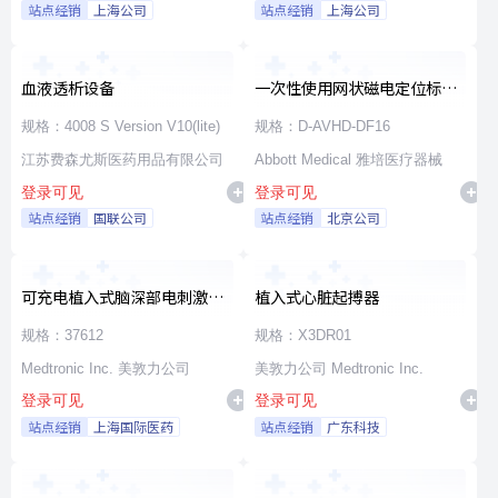
站点经销
上海公司
站点经销
上海公司
血液透析设备
一次性使用网状磁电定位标测
导管
规格：4008 S Version V10(lite)
规格：D-AVHD-DF16
江苏费森尤斯医药用品有限公司
Abbott Medical 雅培医疗器械
登录可见
登录可见
站点经销
国联公司
站点经销
北京公司
可充电植入式脑深部电刺激脉
植入式心脏起搏器
冲发生器套件
规格：37612
规格：X3DR01
Medtronic Inc. 美敦力公司
美敦力公司 Medtronic Inc.
登录可见
登录可见
站点经销
上海国际医药
站点经销
广东科技