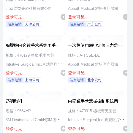
北京普益盛济科技有限公司
Abbott Medical 雅培医疗器械
登录可见
登录可见
站点经销
天津公司
站点经销
广东公司
胸腹腔内窥镜手术系统用手术
一次性使用磁电定位压力监测
器械
消融导管
规格：470179 单极手术弯剪
规格：A-TCSE-DD
Intuitive Surgical,Inc.直观医疗公
Abbott Medical 雅培医疗器械
登录可见
登录可见
司
站点经销
上海公司
站点经销
北京公司
透明敷料
内窥镜手术器械控制系统用无
源器械和附件
规格：9534HP
规格：470015 器械臂无菌套
3M Deutschland GmbH(3M德国
Intuitive Surgical,Inc.直观医疗公
登录可见
登录可见
公司)
司