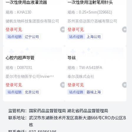
一次性使用血液灌流器
一次性使用注射笔用针头
规格：KHA130
规格：0.25×5mm(329661)
健帆生物科技集团股份有限公司
苏州英佰达医疗器械有限公司
登录可见
登录可见
站点经销
辽宁公司
站点经销
上海公司
心腔内超声导管
导丝
规格：D087031
规格：TW-AS418FA
爱尔湾生物医学公司Irvine
泰尔茂株式会社
登录可见
登录可见
Biomedical,Inc. a St. Jude
站点经销
北京公司
站点经销
器械上海
Medical Company
监管机构：
国家药品监督管理局 湖北省药品监督管理局
联系地址：
武汉市东湖新技术开发区高新大道666号CRO办公区B
栋
联系电话：
027-59356195