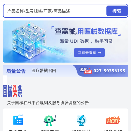
产品名称/型号规格/厂家/商品描述
搜索
医疗器械召回
国家局发布暂停进口销售使用信息
医疗器械证照注销
医疗器械暂停进口、经营和使用
医疗器械召回
关于国械在线平台规则及服务协议调整的公告
入"晓鹏"，抢百亿医械商机
国械在线移动端2.0焕新上线！让交易更简单，让商机更清晰！
国药创研AED开启全国招商
【免费报名】12月19日，冷链医疗器械质量管理规范要点&国产优品应用公益培训