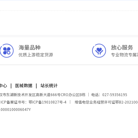
海量品种
放心服务
优质上游稳定货源
专业物流专属
中心
医械数据
站长统计
湖新技术开发区高新大道666号CRO办公区B栋 ｜ 电话：027-59356195
｜
ICP备案证书号：鄂ICP备19010827号-4
｜
增值电信业务经营许可证鄂B2-202100
00100006047Y