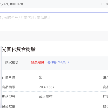
2021]第00002号
E订
光固化复合树脂
商家报价
登录可见
去注册/登录
计量单位
条
生
商品编号
20371857
商
规格型号
成人腕带
厂
包装数量
最