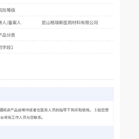
风险等级
册人/备案人
昆山格瑞斯医用材料有限公司
产品分类
用字段1
细阅读产品说明书或者在医务人员的指导下购买和使用。 3.如您想
后台将有工作人员与您联系。