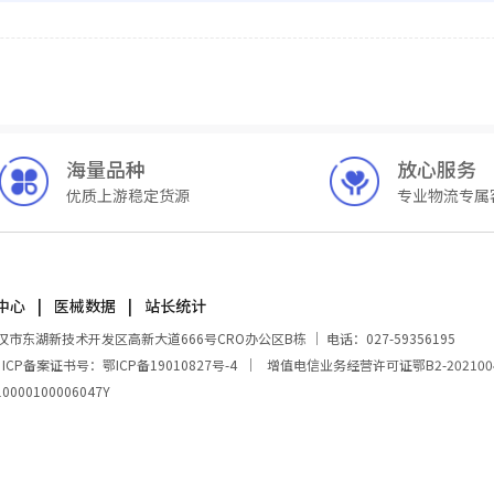
海量品种
放心服务
优质上游稳定货源
专业物流专属
中心
医械数据
站长统计
湖新技术开发区高新大道666号CRO办公区B栋 ｜ 电话：027-59356195
｜
ICP备案证书号：鄂ICP备19010827号-4
｜
增值电信业务经营许可证鄂B2-202100
00100006047Y