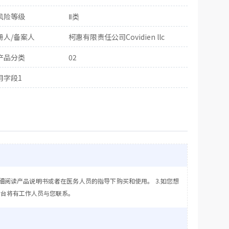
风险等级
Ⅱ类
册人/备案人
柯惠有限责任公司Covidien llc
产品分类
02
用字段1
细阅读产品说明书或者在医务人员的指导下购买和使用。 3.如您想
后台将有工作人员与您联系。