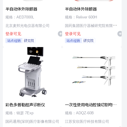
半自动体外除颤器
半自动体外除颤器
规格：AED7000L
规格：Reliver 600H
北京麦邦光电仪器有限公司
国药集团医疗器械研究院有限公
登录可见
登录可见
司
站点经销
研究院
站点经销
研究院
彩色多普勒超声诊断仪
一次性使用电动腔镜切割吻合
器及组件
规格：锦瑟 7Exp
规格：ADQZ-60B
国药通用(深圳)医疗影像有限公司
江苏安欣医疗科技有限公司