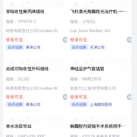
非吸收性聚丙烯缝线
飞秒激光角膜屈光治疗机-一次
性使用无菌治疗包
规格：VP557X-2
规格：小号(S)
柯惠有限责任公司Covidien llc
Carl Zeiss Meditec AG
登录可见
登录可见
站点经销
青海公司
站点经销
天津公司
合成可吸收性外科缝线
神经监护气管插管
规格：GL182
规格：NIMED070
柯惠有限责任公司Covidien llc
美敦力(上海)管理有限公司
登录可见
登录可见
站点经销
青海公司
站点经销
上海国际医药
亲水涂层导丝
胸腹腔内窥镜手术系统用手术
器械
规格：GWO-035-300C
规格：470179 单极手术弯剪