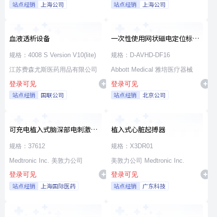
站点经销
上海公司
站点经销
上海公司
血液透析设备
一次性使用网状磁电定位标测
导管
规格：4008 S Version V10(lite)
规格：D-AVHD-DF16
江苏费森尤斯医药用品有限公司
Abbott Medical 雅培医疗器械
登录可见
登录可见
站点经销
国联公司
站点经销
北京公司
可充电植入式脑深部电刺激脉
植入式心脏起搏器
冲发生器套件
规格：37612
规格：X3DR01
Medtronic Inc. 美敦力公司
美敦力公司 Medtronic Inc.
登录可见
登录可见
站点经销
上海国际医药
站点经销
广东科技