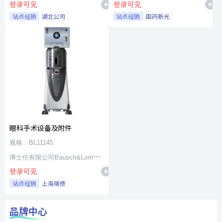
登录可见
登录可见
站点经销
湖北公司
站点经销
国药新光
眼科手术设备及附件
规格：BL11145
博士伦有限公司Bausch&Lomb
登录可见
Incorporated
站点经销
上海瑞德
品牌中心