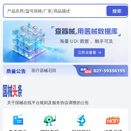
产品名称/型号规格/厂家/商品描述
搜索
医疗器械召回
国家局发布暂停进口销售使用信息
医疗器械证照注销
医疗器械暂停进口、经营和使用
医疗器械召回
关于国械在线平台规则及服务协议调整的公告
入"晓鹏"，抢百亿医械商机
国械在线移动端2.0焕新上线！让交易更简单，让商机更清晰！
国药创研AED开启全国招商
【免费报名】12月19日，冷链医疗器械质量管理规范要点&国产优品应用公益培训