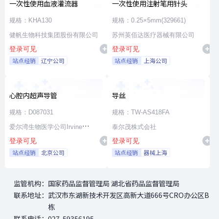
一次性使用血液灌流器
一次性使用注射笔用针头
规格：KHA130
规格：0.25×5mm(329661)
健帆生物科技集团股份有限公司
苏州英佰达医疗器械有限公司
登录可见
登录可见
站点经销
辽宁公司
站点经销
上海公司
心腔内超声导管
导丝
规格：D087031
规格：TW-AS418FA
爱尔湾生物医学公司Irvine
泰尔茂株式会社
登录可见
登录可见
Biomedical,Inc. a St. Jude
站点经销
北京公司
站点经销
器械上海
Medical Company
监管机构：
国家药品监督管理局 湖北省药品监督管理局
联系地址：
武汉市东湖新技术开发区高新大道666号CRO办公区B
栋
联系电话：
027-59356195