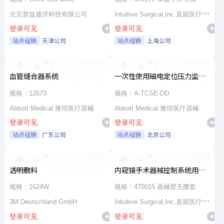
北京普益盛济科技有限公司
Intuitive Surgical,Inc.直观医疗公
登录可见
登录可见
司
站点经销
天津公司
站点经销
上海公司
血管缝合器系统
一次性使用磁电定位压力监测
消融导管
规格：12673
规格：A-TCSE-DD
Abbott Medical 雅培医疗器械
Abbott Medical 雅培医疗器械
登录可见
登录可见
站点经销
广东公司
站点经销
北京公司
透明敷料
内窥镜手术器械控制系统用无
源器械和附件
规格：1624W
规格：470015 器械臂无菌套
3M Deutschland GmbH
Intuitive Surgical,Inc.直观医疗公
登录可见
登录可见
司