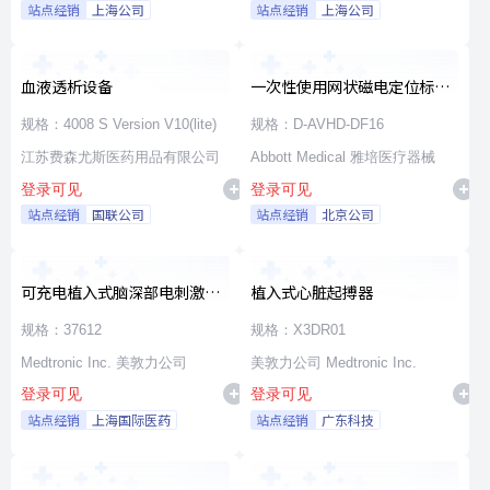
站点经销
上海公司
站点经销
上海公司
血液透析设备
一次性使用网状磁电定位标测
导管
规格：4008 S Version V10(lite)
规格：D-AVHD-DF16
江苏费森尤斯医药用品有限公司
Abbott Medical 雅培医疗器械
登录可见
登录可见
站点经销
国联公司
站点经销
北京公司
可充电植入式脑深部电刺激脉
植入式心脏起搏器
冲发生器套件
规格：37612
规格：X3DR01
Medtronic Inc. 美敦力公司
美敦力公司 Medtronic Inc.
登录可见
登录可见
站点经销
上海国际医药
站点经销
广东科技