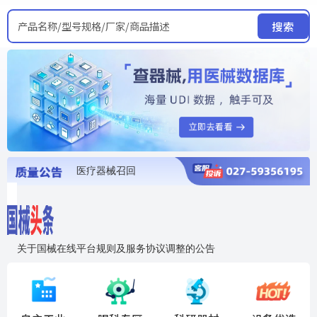
产品名称/型号规格/厂家/商品描述
搜索
医疗器械召回
国家局发布暂停进口销售使用信息
医疗器械证照注销
医疗器械暂停进口、经营和使用
医疗器械召回
关于国械在线平台规则及服务协议调整的公告
入"晓鹏"，抢百亿医械商机
国械在线移动端2.0焕新上线！让交易更简单，让商机更清晰！
国药创研AED开启全国招商
【免费报名】12月19日，冷链医疗器械质量管理规范要点&国产优品应用公益培训