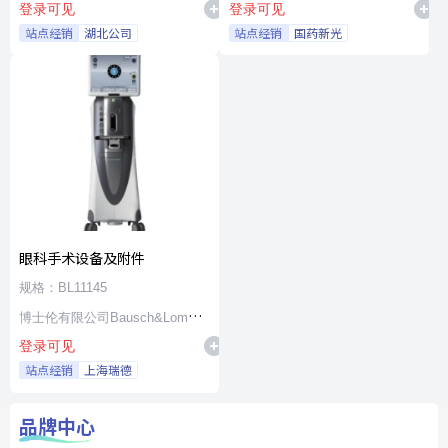
登录可见
登录可见
站点经销
湖北公司
站点经销
国药新光
眼科手术设备及附件
规格：BL11145
博士伦有限公司Bausch&Lomb
登录可见
Incorporated
站点经销
上海瑞德
品牌中心