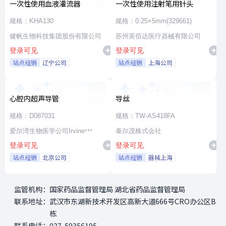
一次性使用血液灌流器
一次性使用注射笔用针头
规格：KHA130
规格：0.25×5mm(329661)
健帆生物科技集团股份有限公司
苏州英佰达医疗器械有限公司
登录可见
登录可见
站点经销
辽宁公司
站点经销
上海公司
心腔内超声导管
导丝
规格：D087031
规格：TW-AS418FA
爱尔湾生物医学公司Irvine
泰尔茂株式会社
登录可见
登录可见
Biomedical,Inc. a St. Jude
站点经销
北京公司
站点经销
器械上海
Medical Company
监管机构：
国家药品监督管理局 湖北省药品监督管理局
联系地址：
武汉市东湖新技术开发区高新大道666号CRO办公区B
栋
联系电话：
027-59356195