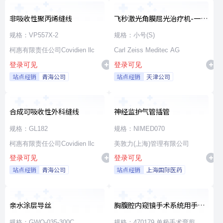
非吸收性聚丙烯缝线
飞秒激光角膜屈光治疗机-一次
性使用无菌治疗包
规格：VP557X-2
规格：小号(S)
柯惠有限责任公司Covidien llc
Carl Zeiss Meditec AG
登录可见
登录可见
站点经销
青海公司
站点经销
天津公司
合成可吸收性外科缝线
神经监护气管插管
规格：GL182
规格：NIMED070
柯惠有限责任公司Covidien llc
美敦力(上海)管理有限公司
登录可见
登录可见
站点经销
青海公司
站点经销
上海国际医药
亲水涂层导丝
胸腹腔内窥镜手术系统用手术
器械
规格：GWO-035-300C
规格：470179 单极手术弯剪