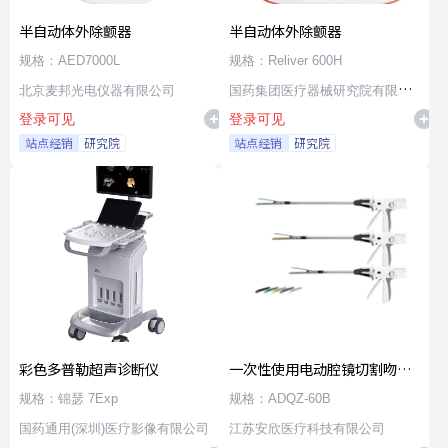
半自动体外除颤器
半自动体外除颤器
规格：AED7000L
规格：Reliver 600H
北京麦邦光电仪器有限公司
国药集团医疗器械研究院有限公
登录可见
登录可见
司
站点经销
研究院
站点经销
研究院
彩色多普勒超声诊断仪
一次性使用电动腔镜切割吻合
器及组件
规格：锦瑟 7Exp
规格：ADQZ-60B
国药通用(深圳)医疗影像有限公司
江苏安欣医疗科技有限公司