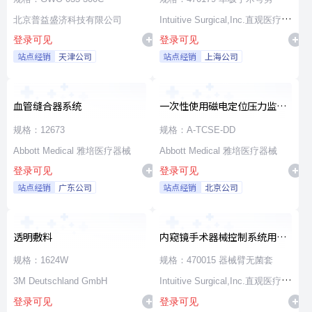
北京普益盛济科技有限公司
Intuitive Surgical,Inc.直观医疗公
登录可见
登录可见
司
站点经销
天津公司
站点经销
上海公司
血管缝合器系统
一次性使用磁电定位压力监测
消融导管
规格：12673
规格：A-TCSE-DD
Abbott Medical 雅培医疗器械
Abbott Medical 雅培医疗器械
登录可见
登录可见
站点经销
广东公司
站点经销
北京公司
透明敷料
内窥镜手术器械控制系统用无
源器械和附件
规格：1624W
规格：470015 器械臂无菌套
3M Deutschland GmbH
Intuitive Surgical,Inc.直观医疗公
登录可见
登录可见
司