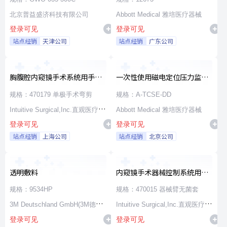
北京普益盛济科技有限公司
Abbott Medical 雅培医疗器械
登录可见
登录可见
站点经销
天津公司
站点经销
广东公司
胸腹腔内窥镜手术系统用手术
一次性使用磁电定位压力监测
器械
消融导管
规格：470179 单极手术弯剪
规格：A-TCSE-DD
Intuitive Surgical,Inc.直观医疗公
Abbott Medical 雅培医疗器械
登录可见
登录可见
司
站点经销
上海公司
站点经销
北京公司
透明敷料
内窥镜手术器械控制系统用无
源器械和附件
规格：9534HP
规格：470015 器械臂无菌套
3M Deutschland GmbH(3M德国
Intuitive Surgical,Inc.直观医疗公
登录可见
登录可见
公司)
司