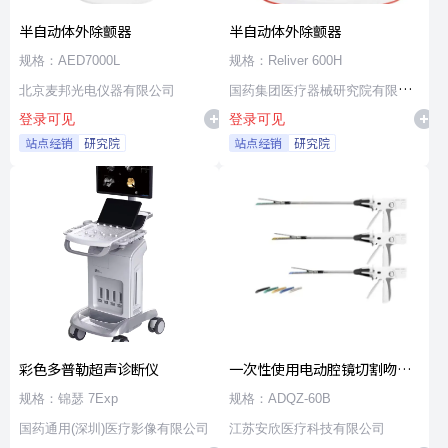
半自动体外除颤器
半自动体外除颤器
规格：AED7000L
规格：Reliver 600H
北京麦邦光电仪器有限公司
国药集团医疗器械研究院有限公
登录可见
登录可见
司
站点经销
研究院
站点经销
研究院
彩色多普勒超声诊断仪
一次性使用电动腔镜切割吻合
器及组件
规格：锦瑟 7Exp
规格：ADQZ-60B
国药通用(深圳)医疗影像有限公司
江苏安欣医疗科技有限公司