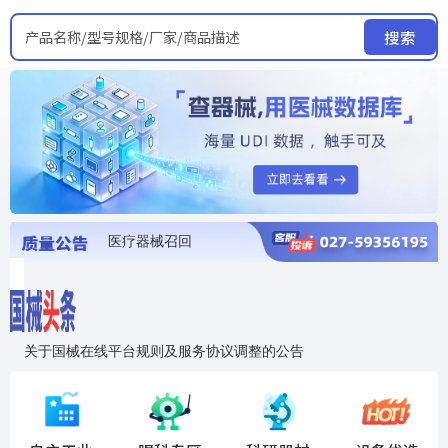
产品名称/型号规格/厂家/商品描述
搜索
医疗器械召回
国家局发布暂停进口销售使用信息
医疗器械证照注销
医疗器械暂停进口、经营和使用
医疗器械召回
关于国械在线平台规则及服务协议调整的公告
入"晓鹏"，抢百亿医械商机
国械在线移动端2.0焕新上线！让交易更简单，让商机更清晰！
国药创研AED开启全国招商
【免费报名】12月19日，冷链医疗器械质量管理规范要点&国产优品应用公益培训