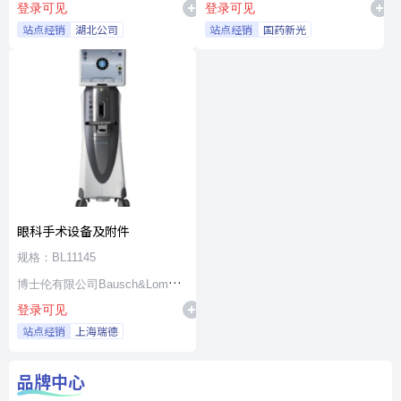
登录可见
登录可见
站点经销
湖北公司
站点经销
国药新光
眼科手术设备及附件
规格：BL11145
博士伦有限公司Bausch&Lomb
登录可见
Incorporated
站点经销
上海瑞德
品牌中心