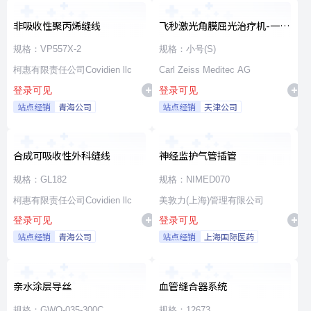
非吸收性聚丙烯缝线
飞秒激光角膜屈光治疗机-一次
性使用无菌治疗包
规格：VP557X-2
规格：小号(S)
柯惠有限责任公司Covidien llc
Carl Zeiss Meditec AG
登录可见
登录可见
站点经销
青海公司
站点经销
天津公司
合成可吸收性外科缝线
神经监护气管插管
规格：GL182
规格：NIMED070
柯惠有限责任公司Covidien llc
美敦力(上海)管理有限公司
登录可见
登录可见
站点经销
青海公司
站点经销
上海国际医药
亲水涂层导丝
血管缝合器系统
规格：GWO-035-300C
规格：12673