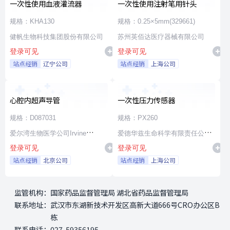
一次性使用血液灌流器
一次性使用注射笔用针头
规格：KHA130
规格：0.25×5mm(329661)
健帆生物科技集团股份有限公司
苏州英佰达医疗器械有限公司
登录可见
登录可见
站点经销
辽宁公司
站点经销
上海公司
心腔内超声导管
一次性压力传感器
规格：D087031
规格：PX260
爱尔湾生物医学公司Irvine
爱德华兹生命科学有限责任公司
登录可见
登录可见
Biomedical,Inc. a St. Jude
Edwards Lifesciences LLC
站点经销
北京公司
站点经销
上海公司
Medical Company
监管机构：
国家药品监督管理局 湖北省药品监督管理局
联系地址：
武汉市东湖新技术开发区高新大道666号CRO办公区B
栋
联系电话：
027-59356195