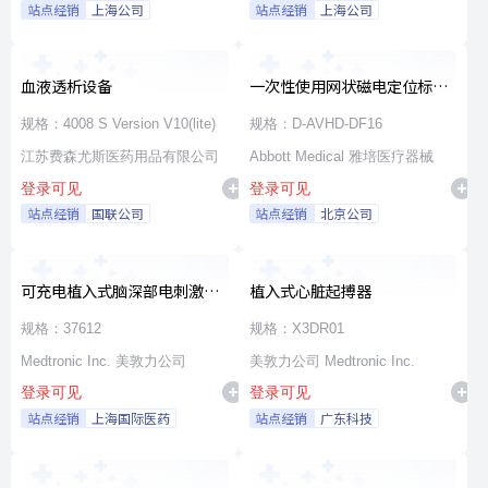
站点经销
上海公司
站点经销
上海公司
血液透析设备
一次性使用网状磁电定位标测
导管
规格：4008 S Version V10(lite)
规格：D-AVHD-DF16
江苏费森尤斯医药用品有限公司
Abbott Medical 雅培医疗器械
登录可见
登录可见
站点经销
国联公司
站点经销
北京公司
可充电植入式脑深部电刺激脉
植入式心脏起搏器
冲发生器套件
规格：37612
规格：X3DR01
Medtronic Inc. 美敦力公司
美敦力公司 Medtronic Inc.
登录可见
登录可见
站点经销
上海国际医药
站点经销
广东科技